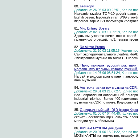
80.
azeurope
Добавлено: 26.06.03 00:22:51, Кол-во п
Nazvanie razdela TOP-10 govorit samo 
lutshih pesen. Ispolniteli stran SNG v rey
hit poradi i topi MTV.Obnovleniya vnosyaca
81.
Мир Britney Spears
Добавлено: 02.08.03 19:39:19, Кол-во п
Здесь вы узнаете почти все о своей
галерея фотографий, mp3, тексты песен
82.
Re Aktive Promo
Добавлено: 31.10.03 11:05:15, Кол-во п
Сайт экспериментального лейбла ReAkt
Электронная музыка на Audio CD налож
83.
Панк, панк-рок, русский рок, пан
магазин, музыкальный каталог, русский 
Добавлено: 14.07.06 08:51:24, Кол-во п
На сайте информация о панк, панк-рок
панк музыкой.
84.
Альтернативная рок музыка на CDR.
Добавлено: 29.01.03 21:07:27, Кол-во п
Все направления современной альтернати
industrial, trip-hop. Более 400 наиме
музыкой на CDR по почте. Кодировки в
85.
Официальный сайт Dj D (город Киро
Добавлено: 01.08.07 04:44:40, Кол-во п
скачать бесплатно mp3 ,скачать элект
мелодии для мобильника
86.
ЖИВАЯ МУЗЫКА для души
Добавлено: 20.01.06 15:21:22, Кол-во п
МУЗЫКАНТЫ на торжество, свадьбу, ба