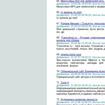
65.
Минусовка mp3 для любителей петь.
Добавлено: 24.04.06 19:03:05, Кол-во п
Минусовки MP3 для любителей и профе
66.
от винила до mp3
Добавлено: 23.09.05 05:55:25, Кол-во п
от винила до mp3
67.
Радаев Михаил, г.Тольятти, персона
Добавлено: 15.04.04 09:04:44, Кол-во п
Моя домашняя страничка. Куча фоток.
мн. др.
68.
Trancetrax.ru - Лучшая электронная
модель для сборки
Добавлено: 15.04.06 21:03:44, Кол-во п
Trancetrax.ru - mp3 музыка. Огромная
trance, psychedelic, house, idm, модель
69.
omega stone sour
Добавлено: 31.07.07 18:42:21, Кол-во п
Фан-портал коллективов Slipknot и S
рецензии, табулаторы, аккорды для
альбомов, форум.
70.
Официальный сайт Владимира Асм
Добавлено: 29.09.05 00:32:05, Кол-во п
Официальный сайт автора и исполните
71.
Zone X
Добавлено: 21.09.03 16:04:10, Кол-во п
Информационно-развлекательный,инт
информацией.Анекдоты,приколы,афориз
картинки.Заработок,создание сайтов,ссы
72.
Аудиокниги развитие личности
Добавлено: 10.11.06 14:04:23, Кол-во п