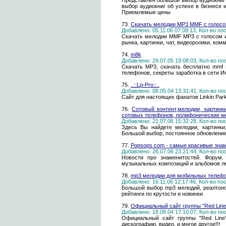
Представлен большой выбор аудиокниг 
выбор аудиокниг об успехе в бизнесе 
Приемлемые цены
73.
Скачать мелодии MP3 MMF c голос
Добавлено: 05.11.06 07:08:13, Кол-во п
Скачать мелодии MMF MP3 c голосом 
рынка, картинки, чат, видеоролики, ко
74.
m8k
Добавлено: 29.07.05 19:08:03, Кол-во п
Скачать MP3, скачать бесплатно mmf 
телефонов, секреты заработка в сети И
75.
..::Lp-Pro::..
Добавлено: 08.05.04 13:31:41, Кол-во п
Сайт для настоящих фанатов Linkin Park
76.
Сотовый контент,мелодии, картинк
сотовых телефонов, полифонические м
Добавлено: 21.07.06 15:32:28, Кол-во п
Здесь Вы найдете мелодии, картинки,
Большой выбор, постоянное обновление
77.
Popsops.com - самые красивые зна
Добавлено: 26.07.06 23:21:44, Кол-во п
Новости про знаменитостей. Форум.
музыкальных композиций и альбомов л
78.
mp3 мелодии для мобильных телеф
Добавлено: 16.11.06 12:17:46, Кол-во п
Большой выбор mp3 мелодий, реалтоно
рейтинги по крутости и новинки
79.
Официальный сайт группы "Red Line
Добавлено: 18.08.04 17:10:07, Кол-во п
Официальный сайт группы "Red Line"
дискографию, видео, и мнгое другое!!!