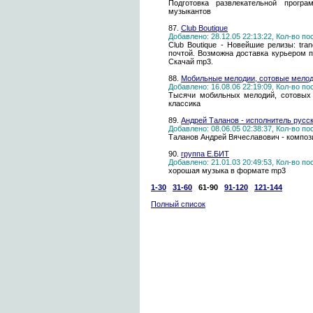
Подготовка развлекательной прог
музыкантов
87.
Club Boutique
Добавлено: 28.12.05 22:13:22, Кол-во п
Club Boutique - Новейшие релизы: trance
почтой. Возможна доставка курьером п
Скачай mp3.
88.
Мобильные мелодии, сотовые мело
Добавлено: 16.08.06 22:19:09, Кол-во п
Тысячи мобильных мелодий, сотовых 
классика
89.
Андрей Таланов - исполнитель русс
Добавлено: 08.06.05 02:38:37, Кол-во п
Таланов Андрей Вячеславович - компози
90.
группа Е.БИТ
Добавлено: 21.01.03 20:49:53, Кол-во п
хорошая музыка в формате mp3
1-30
31-60
61-90
91-120
121-144
Полный список