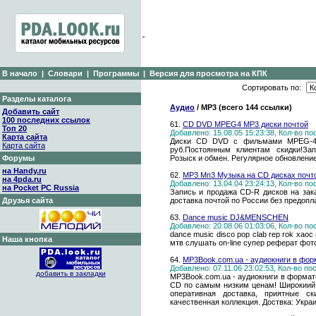
В начало
|
Словари
|
Программы
|
Версия для просмотра на КПК
Сортировать по:
Разделы каталога
Аудио
/ MP3 (всего 144 ссылки)
Добавить сайт
100 последних ссылок
61.
CD DVD MPEG4 MP3 диски почтой
Топ 20
Добавлено: 15.08.05 15:23:38, Кол-во п
Карта сайта
Диски CD DVD с фильмами MPEG-4 
Карта сайта
руб.Постоянным клиентам скидки!З
Форумы
Розыск и обмен. Регулярное обновление
на Handy.ru
62.
MP3 Мп3 Музыка на CD дисках почт
на 4pda.ru
Добавлено: 13.04.04 23:24:13, Кол-во п
на Pocket PC Russia
Запись и продажа CD-R дисков на зак
Друзья сайта
доставка почтой по России без предоп
63.
Dance music DJ&MENSCHEN
Добавлено: 20.08.06 01:03:06, Кол-во п
dance music disco pop clab rep rok хао
Наша кнопка
мтв слушать on-line супер реферат фот
64.
MP3Book.com.ua - аудиокниги в фо
Добавлено: 07.11.06 23:02:53, Кол-во п
добавить в закладки
MP3Book.com.ua - аудиокниги в формат
CD по самым низким ценам! Широкиий 
оперативная доставка, приятные с
качественная коллекция. Доствка: Укра