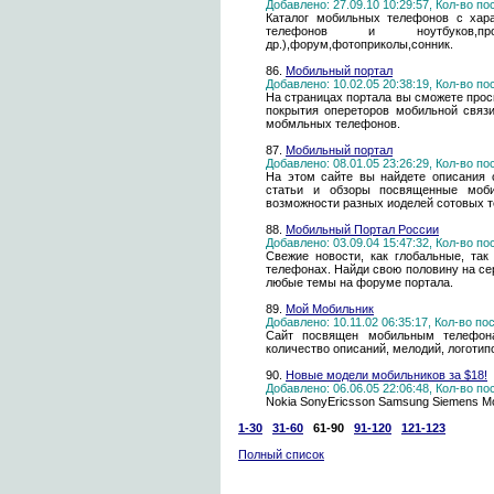
Добавлено: 27.09.10 10:29:57, Кол-во п
Каталог мобильных телефонов с хара
телефонов и ноутбуков,прок
др.),форум,фотоприколы,сонник.
86.
Мобильный портал
Добавлено: 10.02.05 20:38:19, Кол-во п
На страницах портала вы сможете прос
покрытия опереторов мобильной связ
мобмльных телефонов.
87.
Мобильный портал
Добавлено: 08.01.05 23:26:29, Кол-во п
На этом сайте вы найдете описания с
статьи и обзоры посвященные моби
возможности разных иоделей сотовых 
88.
Мобильный Портал России
Добавлено: 03.09.04 15:47:32, Кол-во п
Свежие новости, как глобальные, та
телефонах. Найди свою половину на сер
любые темы на форуме портала.
89.
Мой Мобильник
Добавлено: 10.11.02 06:35:17, Кол-во п
Сайт посвящен мобильным телефона
количество описаний, мелодий, логотип
90.
Новые модели мобильников за $18!
Добавлено: 06.06.05 22:06:48, Кол-во п
Nokia SonyEricsson Samsung Siemens Mo
1-30
31-60
61-90
91-120
121-123
Полный список