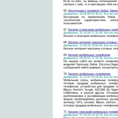
Если ты teen, ты живешь полноценной 
связано с ним, то я приглашаю тебя на 
66.
Инструкции к телефону Nokia, Samsu
Добавлено: 26.05.06 01:40:21, Кол-во п
инструкции по применению Nokia, 
технические характеристики, опис
пользователя
67.
Каталог и описание мобильных тел
Добавлено: 31.10.04 17:31:45, Кол-во п
Каталог и описание мобильных телефон
68.
Каталог интернет-магазина сотовых
Добавлено: 12.08.04 18:09:44, Кол-во п
Каталог интернет-магазина сотовых те
69.
Каталог мoбильных телефонов
Добавлено: 09.05.02 17:32:06, Кол-во п
На нашем сайте вы можете ознакоми
моделей Samsung, Nokia, Ericsson,Sagem
сообщениеб найти реферат, посмотреть 
70.
Каталог мобильных телефонов.
Добавлено: 11.12.04 19:18:50, Кол-во п
Мобильная связь, мобильные телефон
оптовая продажа мобильных телефо
телефонов, устройства для продажи таки
Blazer, Henrich, Vyugis, S2GSM, Sir, Sagm
USBUnibox, и многое другое. Оптова
разблокировки и русификации мобиль
форум, разблокировка, разлочка, руси
анлокер, UFS, tornado, Blazer, henrich
оптовая продажа мобильных телефонов
71.
Каталог описаний мобильных телеф
Добавлено: 07.04.05 01:43:29, Кол-во п