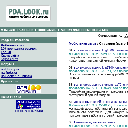
В начало
|
Словари
|
Программы
|
Версия для просмотра на КПК
Сортировать по:
Разделы каталога
Мобильная связь
/ Описания (всего 
Добавить сайт
100 последних ссылок
61.
вся информация о lg g1800: техниче
Топ 20
Добавлено: 01.09.06 16:54:12, Кол-во п
Карта сайта
Подробная информация о мобильн
Карта сайта
характеристики данной модели, форум.
Форумы
62.
вся информация о lg p7200: описан
на Handy.ru
Добавлено: 04.09.06 16:01:41, Кол-во п
на 4pda.ru
Все о мобильном телефоне lg p7200. О
на Pocket PC Russia
форум.
Друзья сайта
63.
вся информация о siemens cx70: оп
Добавлено: 04.05.06 11:34:49, Кол-во п
Подробная информация о телефоне sie
фотографий данной модели.
Наша кнопка
64.
Доска объявлений по продаже моби
Добавлено: 07.03.06 22:48:25, Кол-во п
На нашей доске объявлений вы может
добавить в закладки
мобильного телефона. Для каждого м
поможет вам выбрать сотовый телефон 
65.
Елкин - все для жизни teen'а
Добавлено: 09.07.04 15:24:05, Кол-во п