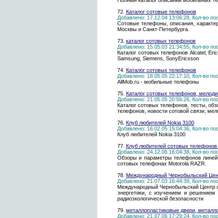
Полный каталог описаний мобильных т
72.
Каталог сотовые телефонов
Добавлено: 17.12.04 13:06:28, Кол-во п
Сотовые телефоны, описания, характер
Москвы и Санкт-Петербурга.
73.
каталог сотовых телефонов
Добавлено: 15.05.03 21:34:55, Кол-во п
Каталог сотовых телефонов Alcatel, Eric
Samsung, Siemens, SonyEricsson
74.
Каталог сотовых телефонов
Добавлено: 18.05.05 22:17:10, Кол-во п
AllMob.ru - мобильные телефоны
75.
Каталог сотовых телефонов, мелодии
Добавлено: 21.05.05 20:56:26, Кол-во п
Каталог сотовых телефонов, тесты, об
телефонов, новости сотовой связи, мело
76.
Клуб любителей Nokia 3100
Добавлено: 16.02.05 15:04:36, Кол-во п
Клуб любителей Nokia 3100
77.
Клуб любителей сотовых телефонов 
Добавлено: 24.12.06 16:04:38, Кол-во п
Обзоры и параметры телефонов линей
сотовых телефонах Motorola RAZR.
78.
Международный Чернобыльский Цен
Добавлено: 21.07.03 16:44:39, Кол-во п
Международный Чернобыльский Центр о
энергетики, с изучением и решением
радиоэкологической безопасности
79.
металлопластиковые двери, металл
Добавлено: 21.07.06 17:29:24, Кол-во п