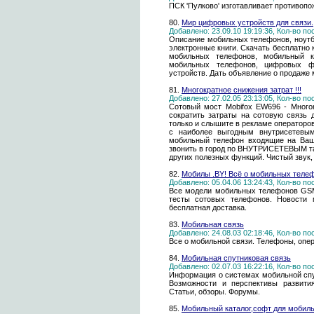
ПСК 'Пулково' изготавливает противопо
80.
Мир цифровых устройств для связи.
Добавлено: 23.09.10 19:19:36, Кол-во п
Описание мобильных телефонов, ноутбу
электронные книги. Скачать бесплатно 
мобильных телефонов, мобильный ко
мобильных телефонов, цифровых ф
устройств. Дать объявление о продаже 
81.
Многократное снижения затрат !!!
Добавлено: 27.02.05 23:13:05, Кол-во п
Сотовый мост Mobifox EW696 - Многок
сократить затраты на сотовую связь 
только и слышите в рекламе операторов
с наиболее выгодным внутрисетевы
мобильный телефон входящие на Ваш 
звонить в город по ВНУТРИСЕТЕВЫМ та
других полезных функций. Чистый звук, 
82.
Мобилы .BY! Всё о мобильных теле
Добавлено: 05.04.06 13:24:43, Кол-во п
Все модели мобильных телефонов GSM
тесты сотовых телефонов. Новости 
бесплатная доставка.
83.
Мобильная cвязь
Добавлено: 24.08.03 02:18:46, Кол-во п
Все о мобильной связи. Телефоны, опер
84.
Мобильная спутниковая связь
Добавлено: 02.07.03 16:22:16, Кол-во п
Информация о системах мобильной спут
Возможности и перспективы развития
Статьи, обзоры. Форумы.
85.
Мобильный каталог,софт для мобил