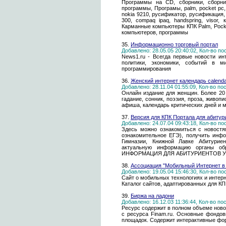
Программы на CD, сборники, сборни
программы, Програмы, palm, pocket pc, 
nokia 9210, русификатор, русификация, 
300, compaq ipaq, handspring, visor, 
Карманные компьютеры КПК Palm, Pock
компьютеров, программы
35.
Информационно торговый портал
Добавлено: 28.05.05 20:40:02, Кол-во п
News1.ru - Всегда первые новости ин
политики, экономики, событий в м
программирования
36.
Женский интернет календарь calenda
Добавлено: 28.11.04 01:55:09, Кол-во п
Онлайн издание для женщин. Более 20 
гадание, сонник, поэзия, проза, живопи
афиша, календарь критических дней и м
37.
Версия для КПК Портала для абитур
Добавлено: 24.07.04 09:43:18, Кол-во п
Здесь можно ознакомиться с новостями
ознакомительное ЕГЭ), получить инф
Гимназии, Книжной Лавке Абитурие
актуальную информацию органы обр
ИНФОРМАЦИЯ ДЛЯ АБИТУРИЕНТОВ У
38.
Ассоциация "Мобильный Интернет в
Добавлено: 19.05.04 15:46:30, Кол-во п
Сайт о мобильных технологиях и интер
Каталог сайтов, адаптированных для КП
39.
Биржа на ладони
Добавлено: 16.12.03 11:36:44, Кол-во п
Ресурс содержит в полном объеме нов
с ресурса Finam.ru. Основные фондов
площадок. Содержит интерактивные фо