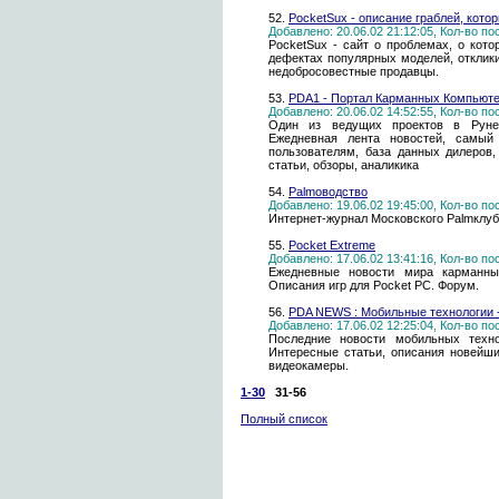
52.
PocketSux - описание граблей, кото
Добавлено: 20.06.02 21:12:05, Кол-во п
PocketSux - сайт о проблемах, о кот
дефектах популярных моделей, отклики
недобросовестные продавцы.
53.
PDA1 - Портал Карманных Компьют
Добавлено: 20.06.02 14:52:55, Кол-во п
Один из ведущих проектов в Рунет
Ежедневная лента новостей, самый
пользователям, база данных дилеров
статьи, обзоры, аналикика
54.
Palmоводство
Добавлено: 19.06.02 19:45:00, Кол-во п
Интернет-журнал Московского Palmклу
55.
Pocket Extreme
Добавлено: 17.06.02 13:41:16, Кол-во п
Ежедневные новости мира карманны
Описания игр для Pocket PC. Форум.
56.
PDA NEWS : Мобильные технологии 
Добавлено: 17.06.02 12:25:04, Кол-во п
Последние новости мобильных технол
Интересные статьи, описания новейш
видеокамеры.
1-30
31-56
Полный список