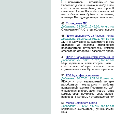
GPS-навигаторы - незаменимые пом
Работают днем и ночью в любую пого
собственного автомобиля, на котором 
к машине. А если Вы любите ловить ры
месте без всяких буйков и поплавков
приведет Вас туда даже при полном отс
47.
Охлаждение ПК
Добавлено: 23.08.02 12:45:10, Кол-во п
Охлаждение ПК. Статьи, обзоры, новости
48.
"Дискусионен клуб за Лазерни техно
Добавлено: 15.08.02 13:06:21, Кол-во п
ДКЛТ е сдружение за развитието и рек
създаден да развива отношенията
представители, потребителски компа
сферата на лазерите и лазерните проце
49.
HPCru: Карманные компьютеры в Р
Добавлено: 25.07.02 15:10:12, Кол-во п
Мир карманных компьютеров Palm, E
собственные обзоры, смелые экспе
спутниковая связь. Русификаторы, про
50.
PDA.by - офис в кармане
Добавлено: 10.07.02 11:05:44, Кол-во п
PDA.by - это независимый интерне
разобраться, покупателям - выбра
портативной техники. Посетителям сай
справочная информация, новые тенд
компьютеров, ноутбуков, смартфоно
вопросов, с которыми сталкиваются пол
51.
Mobile Computers Online
Добавлено: 21.06.02 14:50:15, Кол-во п
Карманные компьютеры, Ручные компью
links