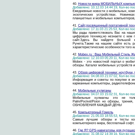
40.
Новости мира МОБИЛЬНЫХ компью
Добавлено: 10.12.03 14:44:19, Кол-во п
Ежедневные новости о мобильных, комп
экзотических устройствах. Новинк
планшетных и мобильных компьютеров, 
41.
Сайт,посвященный портативной тех
Добавлено: 17.11.03 21:25:53, Кол-во п
Мы рады приветствовать Вас на наше
цифровую технику,но незнаете с кем 
сайт.Здесь Вы найдете большой ка
Рунета.Также на нашем сайте есть р
характеристические особенности того ил
42.
Mobex.ru : Ваш Мобильный Стиль Ж
Добавлено: 12.10.03 05:20:11, Кол-во п
Mobex - это новостной портал о моби
обзоры. Каталог мобильных устройств 
43.
Обзор цифровой техники: ноутбуки,
Добавлено: 04.08.03 21:07:02, Кол-во п
Информация и советы по покупке в ин
карманные компьютеры, радиотелефоны,
44.
Мобильные хулиганы
Добавлено: 04.07.03 15:02:31, Кол-во п
Мобильные хулиагны это не тол
Palm/Pocket/Psion но обзоры, трения
ОБНОВЛЕНИЯ КАЖДЫЙ ДЕНЬ!
45.
Компьютерный Гомель
Добавлено: 21.05.03 18:55:53, Кол-во п
Самые лучшие обзоры и тесты ком
компьютерного мира, бесплатный софт.
46.
Где Я? GPS-навигаторы для путешес
Добавлено: 31.08.02 14:39:16, Кол-во п