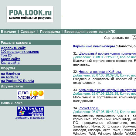
В начало
|
Словари
|
Программы
|
Версия для просмотра на КПК
Сортировать по:
Разделы каталога
Карманные компьютеры
/ Новости, 
Добавить сайт
100 последних ссылок
31.
Шахматный портал нового поколени
Топ 20
Добавлено: 08.08.05 23:59:37, Кол-во п
Карта сайта
Шахматный портал нового поколения. Е
Карта сайта
шахматах.
Форумы
32.
Новости техники и Хайтека.
на Handy.ru
Добавлено: 26.07.05 10:39:38, Кол-во п
на 4pda.ru
Ежедневно обновляемый новостной ре
на Pocket PC Russia
смартфонов и т.п.
Друзья сайта
33.
Карманные компьютеры и смартфон
Добавлено: 25.07.05 12:31:38, Кол-во п
Мобильные и портативные компьютер
наладонники.
Наша кнопка
34.
Pocket.spb.ru
Добавлено: 05.07.05 15:45:21, Кол-во п
наладонники, наладонник, скачать, к
добавить в закладки
карманные, карманный, компьютер, ко
ПО, программное обеспечение, смар
Smartphon, Nokia, 60, Ericsson, Sony-er
словари, словарь, окет, Poket, Pokcet, 
Windows, WM, Windows Mobile, WM20