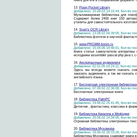
Книги для кпк в специальном формате. П
13.
Psion Pocket Library
Добавлено: 15.08.03 14:15:44, Кол-во п
Мультижанровая библиотека для платф
Содержит более 2400 книг 150 автор
утилиты для самостоятельного изготовл
14.
Svan's OCR Library
Добавлено: 13.08.02 04:39:05, Кол-во п
Библиотека фэнтези и научной фантаст
15.
www.PRGMM.boom.ru
Добавлено: 15.04.06 19:46:01, Кол-во п
Книги статьи самоучители алгоритмы 
исходники assembler pascal php java c c+
16.
Англоязычные аудиокниги
Добавлено: 02.01.05 03:24:11, Кол-во п
Здесь вы всегда можете скачать сов
заказать аудиокниги, а так же скачат
английского языка
17.
Бесплатная электронная библиотека
Добавлено: 07.09.02 22:36:08, Кол-во п
Бесплатные электронные книги
18.
Библиотека PalmPC
Добавлено: 19.06.02 15:41:45, Кол-во п
Детектив , фантастика, классика в фо
19.
Библиотека Кирилла и Мефодия
Добавлено: 20.06.02 14:34:05, Кол-во п
Огромная библиотека электронных текс
20.
Библиотека Мухомора
Добавлено: 19.06.02 18:33:28, Кол-во п
Библиотека Мухомора содержит книги в