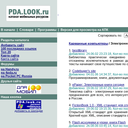
В начало
|
Словари
|
Программы
|
Версия для просмотра на КПК
Сортировать по:
Разделы каталога
Карманные компьютеры
/ Электронн
Добавить сайт
100 последних ссылок
1.
bestlibrary
Топ 20
Добавлено: 24.06.02 23:23:18, Кол-во п
Карта сайта
Библиотека практически ежедневно
Карта сайта
отсканены исключительно в рамках д
Форумы
тексты начинают свое путешествие по с
на Handy.ru
2.
Codebuger's site
на 4pda.ru
Добавлено: 04.01.06 14:34:37, Кол-во п
на Pocket PC Russia
Программирование, книги, документаци
Друзья сайта
3.
ePaper: Электронные книги сегодня
Добавлено: 19.06.02 18:47:29, Кол-во п
Тематика сайта - электронные книги сег
предназначен для всех, кто интересуе
Наша кнопка
в России.
4.
FictionBook 1.0 - XML-стандарт для о
Добавлено: 19.06.02 19:15:30, Кол-во п
добавить в закладки
Открытый XML-стандарт для хранения 
Краткий курс XML, описание стандарта
5.
Flash исходники и уроки, книги Flash
Добавлено: 26.08.06 03:45:14, Кол-во п