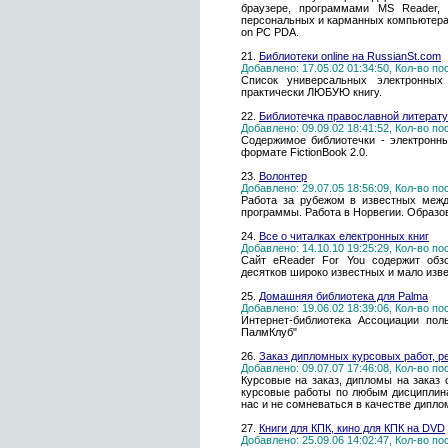
браузере, программами MS Reader,
персональных и карманных компьютерах. M
on PC PDA.
21.
Библиотеки online на RussianSt.com
Добавлено: 17.05.02 01:34:50, Кол-во п
Список универсальных электронных
практически ЛЮБУЮ книгу.
22.
Библиотечка православной литерат
Добавлено: 09.09.02 18:41:52, Кол-во п
Содержимое библиотечки - электронн
формате FictionBook 2.0.
23.
Волонтер
Добавлено: 29.07.05 18:56:09, Кол-во п
Работа за рубежом в известных межд
программы. Работа в Норвегии. Образо
24.
Все о читалках електронных книг
Добавлено: 14.10.10 19:25:29, Кол-во п
Сайт eReader For You содержит обзо
десятков широко известных и мало изве
25.
Домашняя библиотека для Palma
Добавлено: 19.06.02 18:39:06, Кол-во п
Интернет-библиотека Ассоциации пол
ПалмКлуб"
26.
Заказ дипломных курсовых работ, р
Добавлено: 09.07.07 17:46:08, Кол-во п
Курсовые на заказ, дипломы на заказ 
курсовые работы по любым дисциплина
нас и не сомневаться в качестве дипло
27.
Книги для КПК, кино для КПК на DVD
Добавлено: 25.09.06 14:02:47, Кол-во п