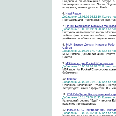
Ежедневно обновляющийся ресурс о з
Расмотрено множество Часто Задав
исходники, книги и уроки по Flash.
6.
Haali Reader
Добавлено: 18.06.02 16:52:10, Кол-во п
Программа для чтения электронных тек
7.
Lib.Ru: Библиотека Максима Мошкова
Добавлено: 19.06.02 19:39:20, Кол-во п
Виртуальная библиотека имени Максима
любым (или почти по любым) темам,
учебными пособиями по операционным
8.
MLM Бизнес Деньги Финансы Работа
Сайтов
Добавлено: 30.06.06 17:07:05, Кол-во п
MLM Бизнес Деньги Финансы Работа 
Сайтов
9.
MS Reader для Pocket PC по-русски
Добавлено: 18.06.02 16:40:02, Кол-во п
MSReader for PocketPC по-русски, кон
библиотеки.
10.
Mushar
Добавлено: 30.09.03 21:31:06, Кол-во п
Основное назначение - теория и исто
литература" - книги в форматах .lit и .
11.
PDA.Eda-Server.Ru - кулинарный сер
Добавлено: 18.11.03 00:12:33, Кол-во п
Кулинарный сервер "Еда!" - версия Ed
названию и ингредиентам.
12.
PDALib.ORG - Книги для кпк. Програ
Добавлено: 10.09.06 15:38:05, Кол-во п