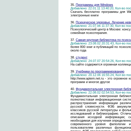
35.
Программы для Windows
Добавлено: 22.01.11 13:40:20, Кол-во п
Скачать бесплатно программы для Win
электронные книги
36.
Психическое здоровье. Лечение нев
Добавлено: 21.07.06 11:37:30, Кол-во п
Психологический центр в Москве: консу
семейная психотерапия.
37.
Самая крупная библиотека по психо
Добавлено: 23.08.02 20:31:43, Кол-во п
более 800 книг и публикаций по психол
около года
38.
студент
Добавлено: 24.07.07 20:54:26, Кол-во п
На сайте содержится огромная коллекц
39.
Учебники по программированию
Добавлено: 20.12.06 16:55:24, Кол-во п
http://www.aptem.net.ru - это огромно
программ и многое другое
40.
Фундаментальная электронная библи
Добавлено: 22.08.02 02:54:53, Кол-во п
Фундаментальная электронная библиот
полнотекстовая информационная систем
распространения информации различ
русской словесности. ФЭБ аккумули
классиков русской литературы и фоль
исследований и библиографию. Отлич
описания исходной информации; с
необходимая для изучения определенно
современного уровня филологии и
пользователям различных функциона