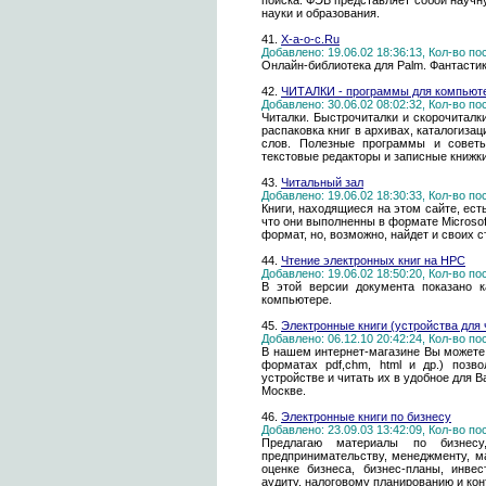
поиска. ФЭБ представляет собой научн
науки и образования.
41.
Х-a-o-c.Ru
Добавлено: 19.06.02 18:36:13, Кол-во п
Онлайн-библиотека для Palm. Фантастика
42.
ЧИТАЛКИ - программы для компьюте
Добавлено: 30.06.02 08:02:32, Кол-во п
Читалки. Быстрочиталки и скорочиталк
распаковка книг в архивах, каталогиза
слов. Полезные программы и советы
текстовые редакторы и записные книжки
43.
Читальный зал
Добавлено: 19.06.02 18:30:33, Кол-во п
Книги, находящиеся на этом сайте, ест
что они выполненны в формате Microsof
формат, но, возможно, найдет и своих с
44.
Чтение электронных книг на HPC
Добавлено: 19.06.02 18:50:20, Кол-во п
В этой версии документа показано к
компьютере.
45.
Электронные книги (устройства для ч
Добавлено: 06.12.10 20:42:24, Кол-во п
В нашем интернет-магазине Вы можете 
форматах pdf,chm, html и др.) поз
устройстве и читать их в удобное для 
Москве.
46.
Электронные книги по бизнесу
Добавлено: 23.09.03 13:42:09, Кол-во п
Предлагаю материалы по бизнесу,
предпринимательству, менеджменту, ма
оценке бизнеса, бизнес-планы, инве
аудиту, налоговому планированию и кон