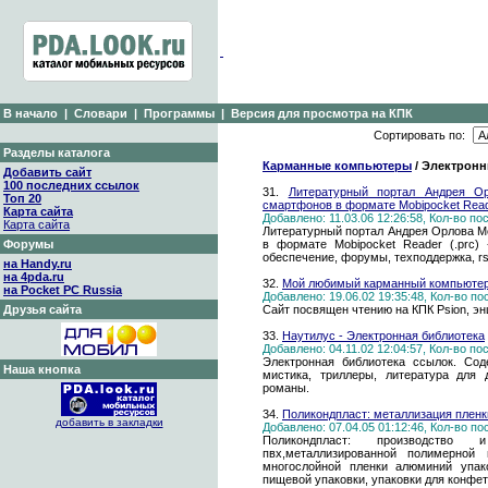
В начало
|
Словари
|
Программы
|
Версия для просмотра на КПК
Сортировать по:
Разделы каталога
Карманные компьютеры
/ Электронн
Добавить сайт
100 последних ссылок
31.
Литературный портал Андрея Ор
Топ 20
смартфонов в формате Mobipocket Reade
Карта сайта
Добавлено: 11.03.06 12:26:58, Кол-во п
Карта сайта
Литературный портал Андрея Орлова Mo
Форумы
в формате Mobipocket Reader (.prc)
обеспечение, форумы, техподдержка, r
на Handy.ru
на 4pda.ru
32.
Мой любимый карманный компьюте
на Pocket PC Russia
Добавлено: 19.06.02 19:35:48, Кол-во п
Друзья сайта
Сайт посвящен чтению на КПК Psion, эн
33.
Наутилус - Электронная библиотека
Добавлено: 04.11.02 12:04:57, Кол-во п
Электронная библиотека ссылок. Сод
Наша кнопка
мистика, триллеры, литература для 
романы.
34.
Поликондпласт: металлизация пленк
добавить в закладки
Добавлено: 07.04.05 01:12:46, Кол-во п
Поликондпласт: производство
пвх,металлизированной полимерной 
многослойной пленки алюминий упако
пищевой упаковки, упаковки для конфет