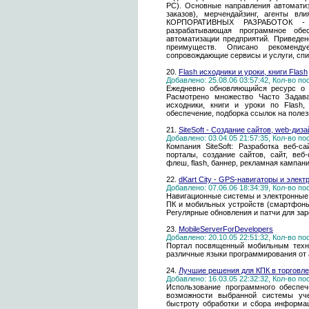
PC). Основные направления автоматизац
заказов), мерчендайзинг, агенты вл
КОРПОРАТИВНЫХ РАЗРАБОТОК - кр
разрабатывающая программное обе
автоматизации предприятий. Приведе
преимуществ. Описано рекоменду
сопровождающие сервисы и услуги, спи
20.
Flash исходники и уроки, книги Flash
Добавлено: 25.08.06 03:57:42, Кол-во п
Ежедневно обновляющийся ресурс о з
Расмотрено множество Часто Задав
исходники, книги и уроки по Flash,
обеспечение, подборка ссылок на полез
21.
SiteSoft - Создание сайтов, web-диз
Добавлено: 03.04.05 21:57:35, Кол-во п
Компания SiteSoft: Разработка веб-с
порталы, создание сайтов, сайт, веб-
флеш, flash, баннер, рекламная кампани
22.
dKart City - GPS-навигаторы и элек
Добавлено: 07.06.06 18:34:39, Кол-во п
Навигационные системы и электронные к
ПК и мобильных устройств (смартфоны
Регулярные обновления и патчи для за
23.
MobileServerForDevelopers
Добавлено: 20.10.05 22:51:32, Кол-во п
Портал посвященный мобильным техно
различные языки программирования от 
24.
Лучшие решения для КПК в торговле
Добавлено: 16.03.05 22:32:32, Кол-во п
Использование программного обеспеч
возможности выбранной системы уче
быстроту обработки и сбора информа