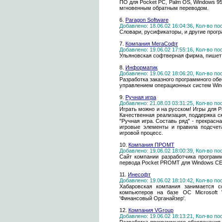
ПО для Pocket PC, Palm OS, Windows 9
мгновенным обратным переводом.
6.
Paragon Software
Добавлено: 18.06.02 16:04:36, Кол-во п
Словари, русификаторы, и другие прогр
7.
Компания МегаСофт
Добавлено: 19.06.02 17:55:16, Кол-во п
Ульяновская софтверная фирма, пишет 
8.
Информатик
Добавлено: 19.06.02 18:06:20, Кол-во п
Разработка заказного программного об
управлением операционных систем Wi
9.
Ручная игра
Добавлено: 21.08.03 03:31:25, Кол-во п
Играть можно и на русском! Игры для 
Качественная реализация, поддержка с
"Ручная игра. Составь ряд" - прекрасн
игровые элементы и правила подсчет
игровой процесс.
10.
Компания ПРОМТ
Добавлено: 19.06.02 18:00:39, Кол-во п
Сайт компании разработчика программ
первода Pocket PROMT для Windows CE
11.
Инесофт
Добавлено: 19.06.02 18:10:42, Кол-во п
Хабаровская компания занимается с
компьютеров на базе ОС Microsoft 
'Финансовый Органайзер'.
12.
Компания VGroup
Добавлено: 19.06.02 18:13:21, Кол-во п