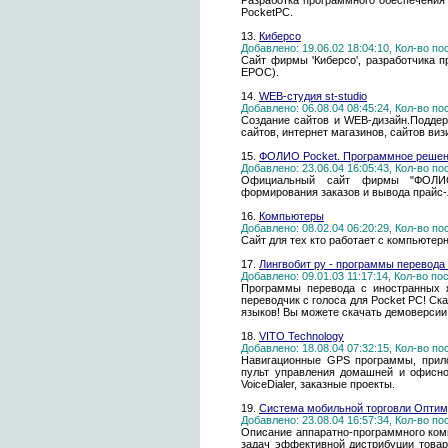
Разработка программного обеспечения 
PocketPC.
13.
Киберсо
Добавлено: 19.06.02 18:04:10, Кол-во п
Сайт фирмы 'Киберсо', разработчика 
EPOC).
14.
WEB-студия st-studio
Добавлено: 06.08.04 08:45:24, Кол-во п
Создание сайтов и WEB-дизайн.Поддер
сайтов, интернет магазинов, сайтов ви
15.
ФОЛИО Pocket. Программное решен
Добавлено: 23.06.04 16:05:43, Кол-во п
Официальный сайт фирмы "ФОЛИО
формирования заказов и вывода прайс-
16.
Компьютеры
Добавлено: 08.02.04 06:20:29, Кол-во п
Сайт для тех кто работает с компьютер
17.
Лингвобит ру - программы перевода
Добавлено: 09.01.03 11:17:14, Кол-во п
Программы перевода с иностранных я
переводчик с голоса для Pocket PC! Ск
языков! Вы можете скачать демоверсии
18.
VITO Technology
Добавлено: 18.08.04 07:32:15, Кол-во п
Навигационные GPS программы, прило
пульт управления домашней и офисно
VoiceDialer, заказные проекты.
19.
Система мобильной торговли Опти
Добавлено: 23.08.04 16:57:34, Кол-во п
Описание аппаратно-программного ко
задач эффективной дистрибуции товар