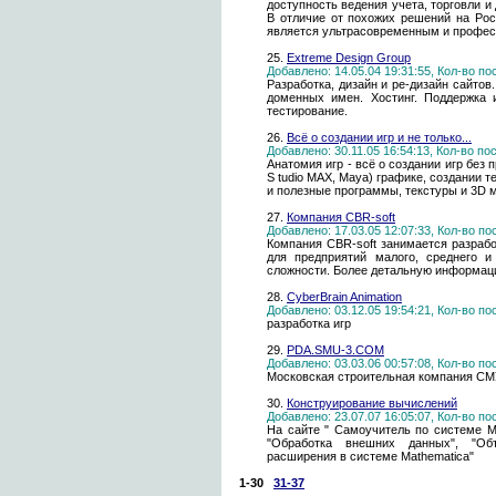
доступность ведения учета, торговли 
В отличие от похожих решений на Рос
является ультрасовременным и профе
25.
Extreme Design Group
Добавлено: 14.05.04 19:31:55, Кол-во п
Разработка, дизайн и ре-дизайн сайто
доменных имен. Хостинг. Поддержка 
тестирование.
26.
Всё о создании игр и не только...
Добавлено: 30.11.05 16:54:13, Кол-во п
Анатомия игр - всё о создании игр без
S tudio MAX, Maya) графике, создании т
и полезные программы, текстуры и 3D м
27.
Компания CBR-soft
Добавлено: 17.03.05 12:07:33, Кол-во п
Компания CBR-soft занимается разраб
для предприятий малого, среднего и
сложности. Более детальную информаци
28.
CyberBrain Animation
Добавлено: 03.12.05 19:54:21, Кол-во п
разработка игр
29.
PDA.SMU-3.COM
Добавлено: 03.03.06 00:57:08, Кол-во п
Московская строительная компания СМУ
30.
Конструирование вычислений
Добавлено: 23.07.07 16:05:07, Кол-во п
На сайте " Самоучитель по системе M
"Обработка внешних данных", "Об
расширения в системе Mathematica"
1-30
31-37