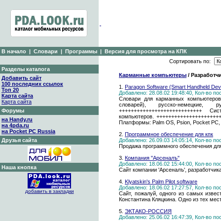
В начало
|
Словари
|
Программы
|
Версия для просмотра на КПК
Сортировать по:
Разделы каталога
Карманные компьютеры
/ Разработч
Добавить сайт
100 последних ссылок
1.
Paragon Software (Smart Handheld Devi
Топ 20
Добавлено: 28.08.02 19:48:40, Кол-во п
Карта сайта
Словари для карманных компьютеров 
Карта сайта
словарей), русско-немецкие, р
Форумы
++++++++++++++++++++++++++++ С
компьютеров. +++++++++++++++++++++
на Handy.ru
Платформы: Palm OS, Psion, Pocket PC, N
на 4pda.ru
на Pocket PC Russia
2.
Программное обеспечение для кпк
Друзья сайта
Добавлено: 26.09.03 14:05:14, Кол-во п
Продажа программного обеспечения дл
3.
Компания "Арсеналъ"
Добавлено: 18.06.02 15:44:00, Кол-во п
Наша кнопка
Сайт компании 'Арсеналъ', разработчика
4.
Klyatskin's Palm Pilot software
Добавлено: 18.06.02 17:27:57, Кол-во п
добавить в закладки
Сайт, пожалуй, одного из самых изве
Константина Кляцкина. Одно из тех мест
5.
ЭКТАКО-РОССИЯ
Добавлено: 25.06.02 16:47:39, Кол-во п