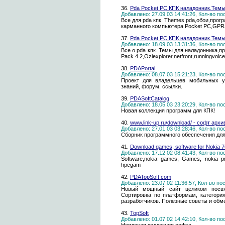
36.
Pda Pocket PC КПК наладонник.Темы,
Добавлено: 27.09.03 14:41:26, Кол-во п
Все для pda кпк. Themes pda,обои,прог
карманного компьютера Pocket PC,GPRS.
37.
Pda Pocket PC КПК наладонник.Темы
Добавлено: 18.09.03 13:31:36, Кол-во п
Все о pda кпк. Темы для наладонника,п
Pack 4.2,Oziexplorer,netfront,runningvoice
38.
PDAPortal
Добавлено: 08.07.03 15:21:23, Кол-во п
Проект для владельцев мобильных ус
знаний, форум, ссылки.
39.
PDASoftCatalog
Добавлено: 18.05.03 23:20:29, Кол-во п
Новая коллекция программ для КПК!
40.
www.link-up.ru/download/ - софт архи
Добавлено: 27.01.03 03:28:46, Кол-во п
Сборник программного обеспечения для
41.
Download games, software for Nokia 7
Добавлено: 17.12.02 08:41:43, Кол-во п
Software,nokia games, Games, nokia pr
hpcgam
42.
PDATopSoft.com
Добавлено: 23.07.02 11:36:57, Кол-во п
Новый мощный сайт целиком посвя
Сортировка по платформам, категория
разработчиков. Полезные советы и обм
43.
TopSoft
Добавлено: 01.07.02 14:42:10, Кол-во п