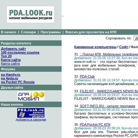
В начало
|
Словари
|
Программы
|
Версия для просмотра на КПК
Сортировать по:
Разделы каталога
Карманные компьютеры
/
Софт
/ Кол
Добавить сайт
100 последних ссылок
31.
:: Портал КПК, Мобильных телефонов
Топ 20
Добавлено: 21.03.05 12:27:36, Кол-во п
Карта сайта
www.m-soft.ru - это портал бесплатных
Карта сайта
java книг для мобильных телефонов,
Форумы
множество полезных статей.
на Handy.ru
32.
PDA-Club
на 4pda.ru
Добавлено: 31.01.05 12:24:57, Кол-во п
на Pocket PC Russia
Советы начинающим вэб-дизайнерам, со
Друзья сайта
33.
FILELIST - WAREZ/GAMES NEWS! Все
Добавлено: 20.08.04 10:29:07, Кол-во п
FILELIST - WAREZ/GAMES NEWS! Все о в
Наша кнопка
34.
SOFT-INFO.RU - каталог программ
Добавлено: 03.11.03 09:16:03, Кол-во п
Каталог бесплатных и условно-бесплат
графмка, мультимедиа, системные прогр
добавить в закладки
35.
PDA Pocket PC КПК
Добавлено: 28.09.03 20:38:24, Кол-во п
Все для pda кпк. Themes pda,обои,
карманного компьютера Pocket PC,GPRS.