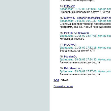
Неплохая коллекция софта
44.
PDAGold
Добавлено: 01.07.02 14:38:06, Кол-во п
Ежедневные новости по софту и не тольк
45.
Место-S - каталог программ. софт д
Добавлено: 24.06.02 19:01:32, Кол-во п
Система распростанения программного
программ, скачка. Новый подход к поис
46.
PocketPCFreewares
Добавлено: 21.06.02 18:47:03, Кол-во п
Коллекция freeware
47.
PILOWAR
Добавлено: 21.06.02 17:32:18, Кол-во п
Все для пользователей КПК
48.
HandanGo
Добавлено: 19.06.02 17:24:30, Кол-во п
Англоязычная коллекция софта
49.
PalmGear.com
Добавлено: 19.06.02 17:17:08, Кол-во п
Англоязычная коллекция софта
1-30
31-49
Полный список