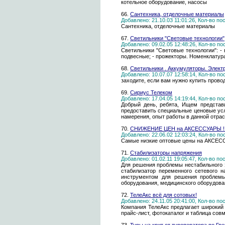
котельное оборудование, насосы
66.
Сантехника, отделочные материалы
Добавлено: 21.10.03 11:01:26, Кол-во п
Сантехника, отделочные материалы
67.
Светильники "Световые технологии"
Добавлено: 09.02.05 12:48:26, Кол-во п
Светильники "Световые технологии": - 
подвесные; - прожекторы. Номенклатура -
68.
Светильники . Аккумуляторы. Элек
Добавлено: 10.07.07 12:58:14, Кол-во п
заходите, если вам нужно купить прово
69.
Сириус Телеком
Добавлено: 17.04.05 14:19:44, Кол-во п
Добрый день, ребята, Ищем представи
предоставить специальные ценовые усл
намерения, опыт работы в данной отрас
70.
СНИЖЕНИЕ ЦЕН на АКСЕССУАРЫ !!
Добавлено: 22.06.02 12:03:24, Кол-во п
Самые низкие оптовые цены на АКС
71.
Стабилизаторы напряжения
Добавлено: 01.02.11 19:05:47, Кол-во п
Для решения проблемы нестабильного э
стабилизатор переменного сетевого н
инструментом для решения проблемы
оборудования, медицинского оборудова
72.
ТелеАкс всё для сотовых!
Добавлено: 24.11.05 20:41:00, Кол-во п
Компания ТелеАкс предлагает широкий 
прайс-лист, фотокаталог и таблица совм