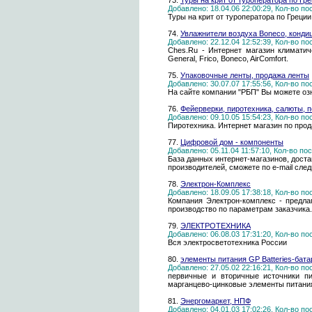
73.
Туры на крит от туроператора по Гр
Добавлено: 18.04.06 22:00:29, Кол-во п
Туры на крит от туроператора по Греции
74.
Увлажнители воздуха Boneco, кондици
Добавлено: 22.12.04 12:52:39, Кол-во п
Ches.Ru - Интернет магазин климатиче
General, Frico, Boneco, AirComfort.
75.
Упаковочные ленты, продажа ленты
Добавлено: 30.07.07 17:55:56, Кол-во п
На сайте компании "РБП" Вы можете оз
76.
Фейерверки, пиротехника, салюты, 
Добавлено: 09.10.05 15:54:23, Кол-во п
Пиротехника. Интернет магазин по прод
77.
Цифровой дом - компоненты
Добавлено: 05.11.04 11:57:10, Кол-во п
База данных интернет-магазинов, дост
производителей, сможете по e-mail сле
78.
Электрон-Комплекс
Добавлено: 18.09.05 17:38:18, Кол-во п
Компания Электрон-комплекс - предла
производство по параметрам заказчика.
79.
ЭЛЕКТРОТЕХНИКА
Добавлено: 06.08.03 17:31:20, Кол-во п
Вся электросветотехника России
80.
элементы питания GP Batteries-бат
Добавлено: 27.05.02 22:16:21, Кол-во п
первичные и вторичные источники пи
марганцево-цинковые элементы питани
81.
Энергомаркет, НПФ
Добавлено: 04.01.03 17:02:26, Кол-во п