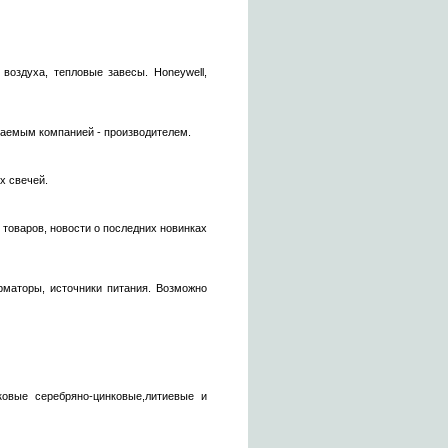
 воздуха, тепловые завесы. Honeywell,
гаемым компанией - производителем.
х свечей.
товаров, новости о последних новинках
рматоры, источники питания. Возможно
ковые серебряно-цинковые,литиевые и