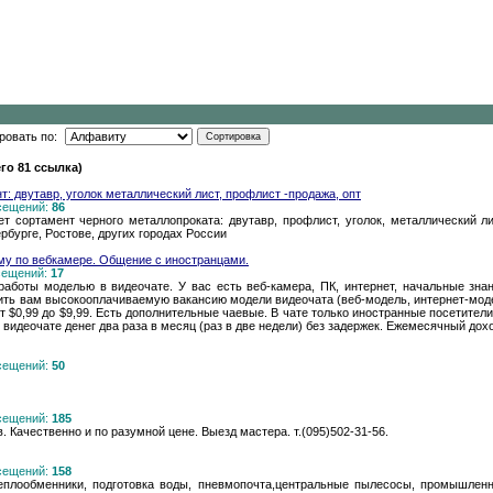
ровать по:
го 81 ссылка)
: двутавр, уголок металлический лист, профлист -продажа, опт
осещений:
86
 сортамент черного металлопроката: двутавр, профлист, уголок, металлический л
рбурге, Ростове, других городах России
му по вебкамере. Общение с иностранцами.
осещений:
17
аботы моделью в видеочате. У вас есть веб-камера, ПК, интернет, начальные знан
ть вам высокооплачиваемую вакансию модели видеочата (веб-модель, интернет-моде
т $0,99 до $9,99. Есть дополнительные чаевые. В чате только иностранные посетите
видеочате денег два раза в месяц (раз в две недели) без задержек. Ежемесячный дохо
осещений:
50
осещений:
185
Качественно и по разумной цене. Выезд мастера. т.(095)502-31-56.
осещений:
158
лообменники, подготовка воды, пневмопочта,центральные пылесосы, промышленн