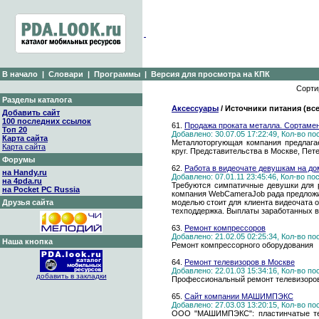
В начало
|
Словари
|
Программы
|
Версия для просмотра на КПК
Сорти
Разделы каталога
Аксессуары
/ Источники питания (все
Добавить сайт
100 последних ссылок
61.
Продажа проката металла. Сортамент
Топ 20
Добавлено: 30.07.05 17:22:49, Кол-во п
Карта сайта
Металлоторгующая компания предлагает
Карта сайта
круг. Представительства в Москве, Пете
Форумы
62.
Работа в видеочате девушкам на до
на Handy.ru
Добавлено: 07.01.11 23:45:46, Кол-во п
на 4pda.ru
Требуются симпатичные девушки для р
на Pocket PC Russia
компания WebCameraJob рада предложи
Друзья сайта
моделью стоит для клиента видеочата о
техподдержка. Выплаты заработанных в 
63.
Ремонт компрессоров
Добавлено: 21.02.05 02:25:34, Кол-во п
Наша кнопка
Ремонт компрессорного оборудования
64.
Ремонт телевизоров в Москве
Добавлено: 22.01.03 15:34:16, Кол-во п
добавить в закладки
Профессиональный ремонт телевизоров. 
65.
Сайт компании МАШИМПЭКС
Добавлено: 27.03.03 13:20:15, Кол-во п
ООО "МАШИМПЭКС": пластинчатые теп