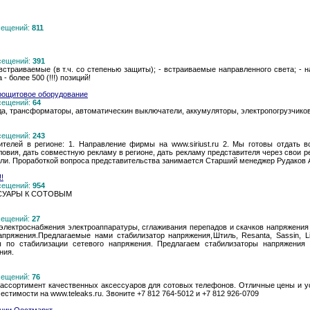
осещений:
811
осещений:
391
встраиваемые (в т.ч. со степенью защиты); - встраиваемые направленного света; - на
 более 500 (!!!) позиций!
трощитовое оборудование
осещений:
64
да, трансформаторы, автоматическин выключатели, аккумуляторы, электропогрузчиков
осещений:
243
телей в регионе: 1. Направление фирмы на www.siriust.ru 2. Мы готовы отдать в
овия, дать совместную рекламу в регионе, дать рекламу представителя через свои р
ли. Проработкой вопроса представительства занимается Старший менеджер Рудаков Ан
!
осещений:
954
ЕССУАРЫ К СОТОВЫМ
осещений:
27
лектроснабжения электроаппаратуры, сглаживания перепадов и скачков напряжения
апряжения.Предлагаемые нами стабилизатор напряжения,Штиль, Resanta, Sassin, Li
 по стабилизации сетевого напряжения. Предлагаем стабилизаторы напряжения 
ния.
осещений:
76
ассортимент качественных аксессуаров для сотовых телефонов. Отличные цены и у
естимости на www.teleaks.ru. Звоните +7 812 764-5012 и +7 812 926-0709