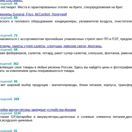
еции Оостмаркт.
осещений:
44
 оостмаркт. Места в гарантированных отелях на Крите, спецпредложения на Крит.
онеры General, Frico, AirComfort, Honeywell
осещений:
69
ского и теплового оборудования: кондиционеры, увлажнители воздуха, очистители
осещений:
72
накомиться с ассортиментом прочнейших упаковочных стрепп лент ПП и ПЭТ, предла
петарды, ракеты супер-салюты, хлопушки, римские свечи, фонтаны.
осещений:
58
аже фейерверков, салютов, петард, ракет супер-салютов, хлопушек, фонтанов, римски
осещений:
362
авляющих свои товары в любые регионы России. Здесь вы найдёте цены и фотографии 
дить за изменением цены понравившегося товара.
осещений:
66
гает широкий выбор продукции - магнитопроводы, блоки питания, корпуса, трансфо
осещений:
269
арейки,аккумуляторы,зарядные устройства,фонари
осещений:
1134
тания GP,батарейки и аккумуляторы,щелочные и солевые элементы питания,дис
я,воздушно-цинковые
осещений:
91