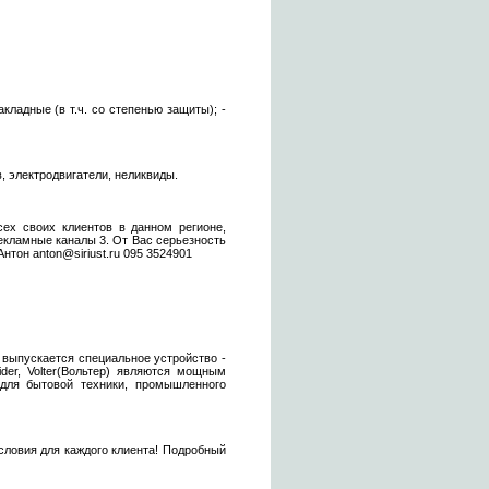
кладные (в т.ч. со степенью защиты); -
, электродвигатели, неликвиды.
сех своих клиентов в данном регионе,
екламные каналы 3. От Вас серьезность
тон anton@siriust.ru 095 3524901
 выпускается специальное устройство -
der, Volter(Вольтер) являются мощным
для бытовой техники, промышленного
словия для каждого клиента! Подробный