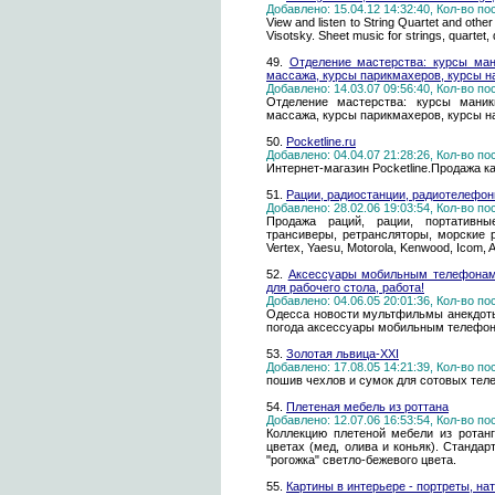
Добавлено: 15.04.12 14:32:40, Кол-во п
View and listen to String Quartet and ot
Visotsky. Sheet music for strings, quartet, 
49.
Отделение мастерства: курсы ман
массажа, курсы парикмахеров, курсы 
Добавлено: 14.03.07 09:56:40, Кол-во п
Отделение мастерства: курсы маник
массажа, курсы парикмахеров, курсы н
50.
Pocketline.ru
Добавлено: 04.04.07 21:28:26, Кол-во п
Интернет-магазин Pocketline.Продажа 
51.
Рации, радиостанции, радиотелефон
Добавлено: 28.02.06 19:03:54, Кол-во п
Продажа раций, рации, портативны
трансиверы, ретрансляторы, морские 
Vertex, Yaesu, Motorola, Kenwood, Icom, A
52.
Аксессуары мобильным телефонам,
для рабочего стола, работа!
Добавлено: 04.06.05 20:01:36, Кол-во п
Одесса новости мультфильмы анекдоты 
погода аксессуары мобильным телефона
53.
Золотая львица-XXI
Добавлено: 17.08.05 14:21:39, Кол-во п
пошив чехлов и сумок для сотовых теле
54.
Плетеная мебель из роттана
Добавлено: 12.07.06 16:53:54, Кол-во п
Коллекцию плетеной мебели из ротан
цветах (мед, олива и коньяк). Станда
"рогожка" светло-бежевого цвета.
55.
Картины в интерьере - портреты, н