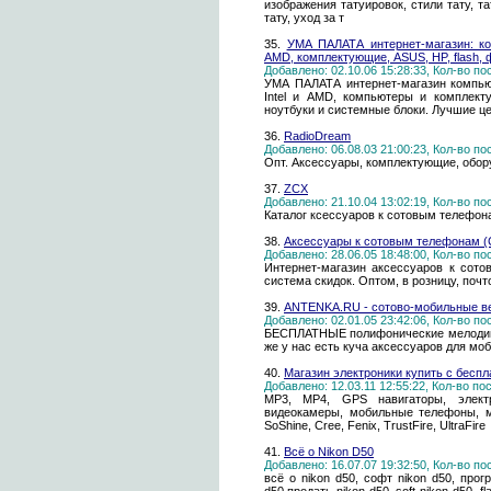
изображения татуировок, стили тату, т
тату, уход за т
35.
УМА ПАЛАТА интернет-магазин: ком
AMD, комплектующие, ASUS, HP, flash, 
Добавлено: 02.10.06 15:28:33, Кол-во п
УМА ПАЛАТА интернет-магазин компьют
Intel и AMD, компьютеры и комплект
ноутбуки и системные блоки. Лучшие це
36.
RadioDream
Добавлено: 06.08.03 21:00:23, Кол-во п
Опт. Аксессуары, комплектующие, обор
37.
ZCX
Добавлено: 21.10.04 13:02:19, Кол-во п
Каталог ксессуаров к сотовым телефона
38.
Аксессуары к сотовым телефонам (С
Добавлено: 28.06.05 18:48:00, Кол-во п
Интернет-магазин аксессуаров к сото
система скидок. Оптом, в розницу, почт
39.
ANTENKA.RU - сотово-мобильные в
Добавлено: 02.01.05 23:42:06, Кол-во п
БЕСПЛАТНЫЕ полифонические мелодии, 
же у нас есть куча аксессуаров для мо
40.
Магазин электроники купить с беспл
Добавлено: 12.03.11 12:55:22, Кол-во п
MP3, MP4, GPS навигаторы, электр
видеокамеры, мобильные телефоны, 
SoShine, Cree, Fenix, TrustFire, UltraFire
41.
Всё о Nikon D50
Добавлено: 16.07.07 19:32:50, Кол-во п
всё о nikon d50, софт nikon d50, прог