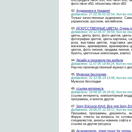
d50,продать nikon d50, soft nikon d50, f
фото nikon d50, объективы nikon d50
42.
Аудиокниги в Украине!
Добавлено: 27.02.06 01:02:54, Кол-во п
Только качественные аудиокниги. Сам
украинском, русском, английском.
43.
ИСКУССТВЕННЫЕ ЦВЕТЫ. Очень к
Добавлено: 20.12.06 07:39:59, Кол-во п
цветы, цветы фото, фото цветов, цветы 
фотографии цветов, цветы картинка, са
роза, выставка цветов, подставка цв
магазины, аранжировки, аранжировка ц
цветок, фото пионов, продажа пионов,
букеты, цветочные композиции, композ
44.
Дизайн и производство мебели
Добавлено: 11.07.05 19:44:24, Кол-во п
Научно-производственный журнал о диз
45.
Мужское бесплодие
Добавлено: 21.12.06 14:13:06, Кол-во п
Мужское бесплодие
46.
ссылки интернета
Добавлено: 19.08.05 18:18:42, Кол-во п
ссылки интернета, компьютерный модд
программы, и многое другое
47.
Sony Ericsson Клуб. Все для Sony Er
Добавлено: 24.05.07 12:33:17, Кол-во п
Прошивки, программы, документы, ме
Форум: ответы на вопросы по сотовы
специалистов, анонсы новинок софта и т
ссылки на другие ресурсы
48.
Arrangements, sheet music for strings, 