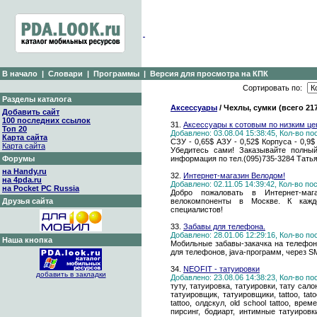
В начало
|
Словари
|
Программы
|
Версия для просмотра на КПК
Сортировать по:
Разделы каталога
Аксессуары
/ Чехлы, сумки (всего 21
Добавить сайт
100 последних ссылок
31.
Аксессуары к сотовым по низким ц
Топ 20
Добавлено: 03.08.04 15:38:45, Кол-во п
Карта сайта
СЗУ - 0,65$ АЗУ - 0,52$ Корпуса - 0,9$ 
Карта сайта
Убедитесь сами! Заказывайте полный
Форумы
информация по тел.(095)735-3284 Тать
на Handy.ru
32.
Интернет-магазин Велодом!
на 4pda.ru
Добавлено: 02.11.05 14:39:42, Кол-во п
на Pocket PC Russia
Добро пожаловать в Интернет-м
Друзья сайта
велокомпоненты в Москве. К каждо
специалистов!
33.
Забавы для телефона.
Добавлено: 28.01.06 12:29:16, Кол-во п
Наша кнопка
Мобильные забавы-закачка на телефон 
для телефонов, java-программ, через S
34.
NEOFIT - татуировки
добавить в закладки
Добавлено: 23.08.06 14:38:23, Кол-во п
туту, татуировка, татуировки, тату сало
татуировщик, татуировщики, tattoo, tato
tattoo, олдскул, old school tattoo, вр
пирсинг, бодиарт, интимные татуировк