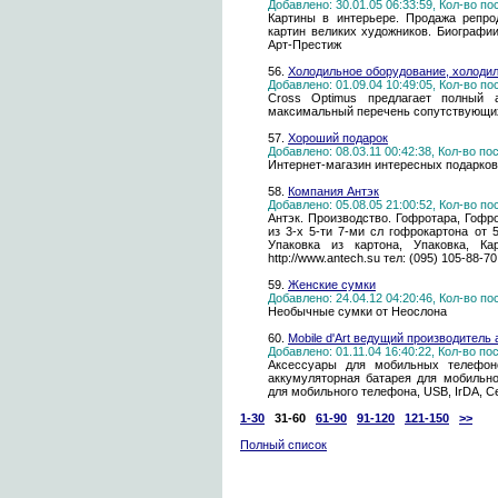
Добавлено: 30.01.05 06:33:59, Кол-во п
Картины в интерьере. Продажа репро
картин великих художников. Биографи
Арт-Престиж
56.
Холодильное оборудование, холод
Добавлено: 01.09.04 10:49:05, Кол-во п
Cross Optimus предлагает полный 
максимальный перечень сопутствующих
57.
Хороший подарок
Добавлено: 08.03.11 00:42:38, Кол-во п
Интернет-магазин интересных подарков
58.
Компания Антэк
Добавлено: 05.08.05 21:00:52, Кол-во п
Антэк. Производство. Гофротара, Гофр
из 3-х 5-ти 7-ми сл гофрокартона от 
Упаковка из картона, Упаковка, К
http://www.antech.su тел: (095) 105-88-70
59.
Женские сумки
Добавлено: 24.04.12 04:20:46, Кол-во п
Необычные сумки от Неослона
60.
Mobile d'Art ведущий производитель
Добавлено: 01.11.04 16:40:22, Кол-во п
Аксессуары для мобильных телефоно
аккумуляторная батарея для мобильно
для мобильного телефона, USB, IrDA, Cel
1-30
31-60
61-90
91-120
121-150
>>
Полный список