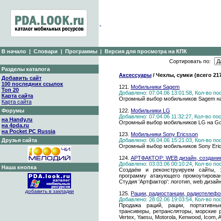
В начало
|
Словари
|
Программы
|
Версия для просмотра на КПК
Сортировать по:
Разделы каталога
Аксессуары
/ Чехлы, сумки (всего 21
Добавить сайт
100 последних ссылок
121.
Мобильники Sagem
Топ 20
Добавлено: 07.04.06 13:01:58, Кол-во п
Карта сайта
Огромный выбор мобильников Sagem на
Карта сайта
Форумы
122.
Мобильники LG
Добавлено: 07.04.06 11:32:27, Кол-во п
на Handy.ru
Огромный выбор мобильников LG на Go
на 4pda.ru
на Pocket PC Russia
123.
Мобильники Sony Ericsson
Друзья сайта
Добавлено: 06.04.06 15:21:03, Кол-во п
Огромный выбор мобильников Sony Eric
124.
АРТФАКТОР: WEB дизайн, создание,
Добавлено: 03.03.06 00:10:24, Кол-во п
Наша кнопка
Создаём и реконструируем сайты, 
программу атакующего промоутирован
Студия 'Артфактор': логотип, web дизай
добавить в закладки
125.
Рации, радиостанции, радиотелефо
Добавлено: 28.02.06 19:03:54, Кол-во п
Продажа раций, рации, портативны
трансиверы, ретрансляторы, морские 
Vertex, Yaesu, Motorola, Kenwood, Icom, A