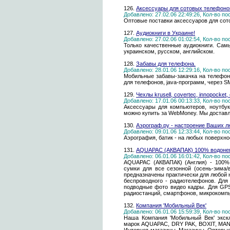
126.
Аксессуары для сотовых телефоно
Добавлено: 27.02.06 22:49:26, Кол-во п
Оптовые поставки аксессуаров для со
127.
Аудиокниги в Украине!
Добавлено: 27.02.06 01:02:54, Кол-во п
Только качественные аудиокниги. Сам
украинском, русском, английском.
128.
Забавы для телефона.
Добавлено: 28.01.06 12:29:16, Кол-во п
Мобильные забавы-закачка на телефон 
для телефонов, java-программ, через S
129.
Чехлы krusell, covertec, innopocket
Добавлено: 17.01.06 00:13:33, Кол-во п
Аксессуары для компьютеров, ноутбук
можно купить за WebMoney. Мы доставл
130.
Аэрограф.ру - настроение Ваших 
Добавлено: 09.01.06 12:33:44, Кол-во п
Аэрография, батик - на любых поверхно
131.
AQUAPAC (АКВАПАК) 100% водонеп
Добавлено: 06.01.06 16:01:42, Кол-во п
AQUAPAC (АКВАПАК) (Англия) - 100% 
сумки для все сезонной (осень-зима/в
предназначены практически для любой 
беспроводного - радиотелефонов. Дл
подводные фото видео кадры. Для GP
радиостанций, смартфонов, микрокомпь
132.
Компания 'Мобильный Век'
Добавлено: 06.01.06 15:59:39, Кол-во п
Наша Компания 'Мобильный Век' экск
марок AQUAPAC, DRY PAK, BOXIT, MANI