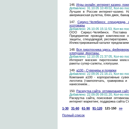
146.
Игры онлайн: интернет казино, поке
Добавлено: 31.10.05 10:49:02, Кол-во п
Лучшее в России интернет-казино. Н
американская рулетка, блек джек, бакка
147.
Сириус-Челябинск: спецодежда, 
хозтовары
Добавлено: 26.10.05 15:11:53, Кол-во п
ООО Сириус-Челябинск. Поставка
Предприятие проводит комплексное о
защиты, спецодеждой, респираторами,
Иллюстрированный каталог предлагаемо
148.
Вся пиротехника здесь: фейерверк
хлопушки, фонтаны.
Добавлено: 12.10.05 21:37:05, Кол-во п
Интернет магазин пиротехники www.vi
ракеты супер-салюты, хлопушки.
149.
a100 - Сувениры и подарки
Добавлено: 22.09.05 21:16:21, Кол-во п
Компания а100 - корпоративные суве
логотипа (тампопечать, гравировка и
нанесением...
150.
Раскрутка сайта, оптимизация сайт
Добавлено: 22.09.05 09:01:20, Кол-во п
Раскрутка сайта, поисковая оптимизац
интернет маркетинг, поддержка сайта С
1-30
31-60
61-90
91-120
121-150
>>
Полный список