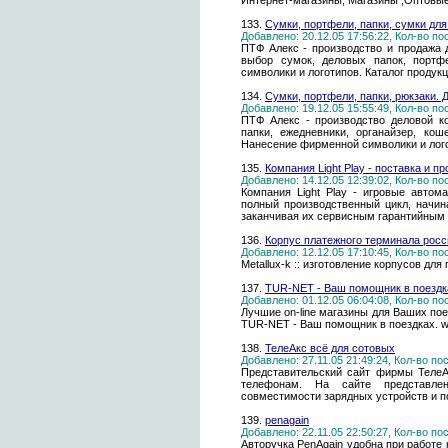
Интернет-магазины, Магазины ,Оптовы
133.
Сумки, портфели, папки, сумки для
Добавлено: 20.12.05 17:56:22, Кол-во п
ПТФ Алекс - производство и продажа 
выбор сумок, деловых папок, портф
символики и логотипов. Каталог продук
134.
Сумки, портфели, папки, рюкзаки. 
Добавлено: 19.12.05 15:55:49, Кол-во п
ПТФ Алекс - производство деловой ко
папки, ежедневники, органайзер, ко
Нанесение фирменной символики и логот
135.
Компания Light Play - поставка и 
Добавлено: 14.12.05 12:39:02, Кол-во п
Компания Light Play - игровые автом
полный производственный цикл, начин
заканчивая их сервисным гарантийным
136.
Корпус платежного терминала росс
Добавлено: 12.12.05 17:10:45, Кол-во п
Metallux-k :: изготовление корпусов дл
137.
TUR-NET - Ваш помощник в поездк
Добавлено: 01.12.05 06:04:08, Кол-во п
Лучшие on-line магазины для Ваших пое
TUR-NET - Ваш помощник в поездках. ww
138.
ТелеАкс всё для сотовых
Добавлено: 27.11.05 21:49:24, Кол-во п
Представительский сайт фирмы ТелеА
телефонам. На сайте представлен
совместимости зарядных устройств и 
139.
penagain
Добавлено: 22.11.05 22:50:27, Кол-во п
Авторучка PenAgain удобна при работе 