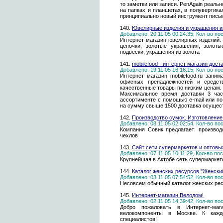
то заметки или записи. PenAgain реаль
на папках и планшетах, в полувертика
принципиально новый инструмент письм
140.
Ювелирные изделия и украшения и
Добавлено: 20.11.05 00:24:35, Кол-во п
Интернет-магазин ювелирных изделий. 
цепочки, золотые украшения, золоты
подвески, украшения из золота
141.
mobilefood - интернет магазин дост
Добавлено: 19.11.05 16:16:15, Кол-во п
Интернет магазин mobilefood.ru заним
офисных пренадлежностей и средст
качественные товары по низким ценам.
Максимальное время доставки 3 часа
ассортименте с помощью e-mail или по
на сумму свыше 1500 доставка осущест
142.
Производство сумок. Изготовлени
Добавлено: 08.11.05 02:02:54, Кол-во п
Компания Совик предлагает: производ
чехлов
143.
Сайт сети супермаркетов и оптовы
Добавлено: 07.11.05 10:11:29, Кол-во п
Крупнейшая в Актобе сеть супермаркет
144.
Каталог женских ресурсов "Женски
Добавлено: 03.11.05 07:54:52, Кол-во п
Несовсем обычный каталог женских ре
145.
Интернет-магазин Велодом!
Добавлено: 02.11.05 14:39:42, Кол-во п
Добро пожаловать в Интернет-м
велокомпоненты в Москве. К каждо
специалистов!