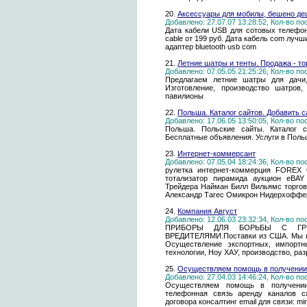
20.
Аксессуары для мобилы, бешено д
Добавлено: 27.07.07 13:28:52, Кол-во п
Дата кабели USB для сотовых телефоно
cable от 199 руб. Дата кабель com лучш
адаптер bluetooth usb com
21.
Летние шатры и тенты. Продажа - то
Добавлено: 07.05.05 21:25:26, Кол-во п
Предлагаем летние шатры для дачи,
Изготовление, производство шатров,
павилионы
22.
Польша. Каталог сайтов. Добавить с
Добавлено: 17.06.05 13:50:05, Кол-во п
Польша. Польские сайты. Каталог с
Бесплатные объявления. Услуги в Поль
23.
Интернет-коммерсант
Добавлено: 07.05.04 18:24:36, Кол-во п
рулетка интернет-коммерция FOREX
тотализатор пирамида аукцион eBAY
Трейдера Найман Билл Вильямс торгов
Александр Тагес Омикрон Нидерхоффе
24.
Компания Август
Добавлено: 12.06.03 23:32:34, Кол-во п
ПРИБОРЫ ДЛЯ БОРЬБЫ С ГРЫ
ВРЕДИТЕЛЯМИ.Поставки из США. Мы ищ
Осуществление экспортных, импортн
технологии, Ноу ХАУ, производство, раз
25.
Осуществляем помощь в получении
Добавлено: 27.04.03 14:46:24, Кол-во п
Осуществляем помощь в получении
телефонная связь аренду каналов с
договора консалтинг email для связи: mi