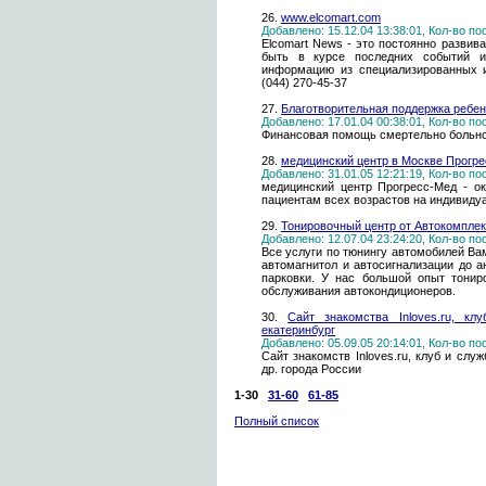
26.
www.elcomart.com
Добавлено: 15.12.04 13:38:01, Кол-во п
Elcomart News - это постоянно разви
быть в курсе последних событий и
информацию из специализированных ис
(044) 270-45-37
27.
Благотворительная поддержка ребен
Добавлено: 17.01.04 00:38:01, Кол-во п
Финансовая помощь смертельно больно
28.
медицинский центр в Москве Прогр
Добавлено: 31.01.05 12:21:19, Кол-во п
медицинский центр Прогресс-Мед - о
пациентам всех возрастов на индивиду
29.
Тонировочный центр от Автокомплек
Добавлено: 12.07.04 23:24:20, Кол-во п
Все услуги по тюнингу автомобилей Вам
автомагнитол и автосигнализации до а
парковки. У нас большой опыт тонир
обслуживания автокондиционеров.
30.
Сайт знакомства Inloves.ru, кл
екатеринбург
Добавлено: 05.09.05 20:14:01, Кол-во п
Сайт знакомств Inloves.ru, клуб и слу
др. города России
1-30
31-60
61-85
Полный список