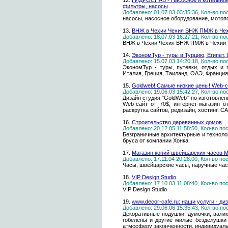
12.
ГИДРОСНАБ - Насосное и котельное 
фильтры, насосы
Добавлено: 01.07.03 03:35:36, Кол-во п
насосы, насосное оборудование, мотопом
13.
ВНЖ в Чехии Чехия ВНЖ ПМЖ в Че
Добавлено: 18.07.03 16:27:21, Кол-во п
ВНЖ в Чехии Чехия ВНЖ ПМЖ в Чехии
14.
ЭкономТур - туры в Турцию, Египет,
Добавлено: 15.07.03 14:20:18, Кол-во п
ЭкономТур - туры, путевки, отдых и г
Италия, Греция, Таиланд, ОАЭ, Франция
15.
Goldweb! Самые низкие цены! Web-са
Добавлено: 19.06.03 15:42:27, Кол-во п
Дизайн студия "GoldWeb" по изготовле
Web-сайт от 70$, интернет-магазин о
раскрутка сайтов, редизайн, хостинг
16.
Строительство деревянных домов
Добавлено: 20.12.05 11:58:50, Кол-во п
Безграничные архитектурные и техноло
бруса от компании Хонка.
17.
Магазин копий швейцарских часов 
Добавлено: 17.11.04 20:28:00, Кол-во п
Часы, швейцарские часы, наручные часы
18.
VIP Design Studio
Добавлено: 17.10.03 11:08:40, Кол-во п
VIP Design Studio
19.
www.decor-cafe.ru: наши услуги - ди
Добавлено: 29.06.06 15:35:43, Кол-во п
Декоративные подушки, думочки, валик
гобелены и другие милые безделушки 
атмосферу законченности, индивидуал