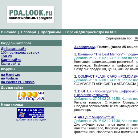
В начало
|
Словари
|
Программы
|
Версия для просмотра на КПК
Сортировать по:
Разделы каталога
Аксессуары
/ Память (всего 85 ссыло
Добавить сайт
100 последних ссылок
1.
Компания "The Best Memory" - продаж
Топ 20
Добавлено: 17.06.02 16:42:11, Кол-во п
Карта сайта
Компания, занимающаяся розничной п
Карта сайта
ноутбуков, flash-памяти, цифровой 
Форумы
Разделы: продукция, цены, как нас найт
на Handy.ru
2.
COMPACT FLASH CARD и PCMCIA (PC
на 4pda.ru
Добавлено: 18.02.00 13:47:19, Кол-во п
на Pocket PC Russia
COMPACT FLASH CARD и ATA PCMCIA (P
Друзья сайта
3.
DIGITEX - производитель цифровых но
r, usb drive устройств.
Добавлено: 27.06.02 23:49:50, Кол-во п
Каталог товаров. Описания CompactFl
Наша кнопка
Продажа записываемых cd, минидисков,
реселлеры.
4.
АК-Цент Микросистемс
добавить в закладки
Добавлено: 26.06.02 12:14:30, Кол-во п
Дистрибуция всех типов памяти, ком
памяти Transcend, Kingston для всех 
фототехника. Новости рынка памяти и 