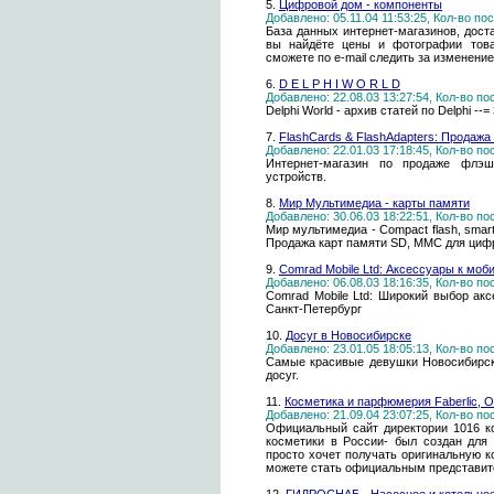
5.
Цифровой дом - компоненты
Добавлено: 05.11.04 11:53:25, Кол-во п
База данных интернет-магазинов, дос
вы найдёте цены и фотографии товар
сможете по e-mail следить за изменени
6.
D E L P H I W O R L D
Добавлено: 22.08.03 13:27:54, Кол-во п
Delphi World - архив статей по Delphi --=
7.
FlashCards & FlashAdapters: Продажа
Добавлено: 22.01.03 17:18:45, Кол-во п
Интернет-магазин по продаже флэш
устройств.
8.
Мир Мультимедиа - карты памяти
Добавлено: 30.06.03 18:22:51, Кол-во п
Мир мультимедиа - Compact flash, smart
Продажа карт памяти SD, MMC для циф
9.
Comrad Mobile Ltd: Аксессуары к мо
Добавлено: 06.08.03 18:16:35, Кол-во п
Comrad Mobile Ltd: Широкий выбор ак
Санкт-Петербург
10.
Досуг в Новосибирске
Добавлено: 23.01.05 18:05:13, Кол-во п
Самые красивые девушки Новосибирска
досуг.
11.
Косметика и парфюмерия Faberlic, Or
Добавлено: 21.09.04 23:07:25, Кол-во п
Официальный сайт директории 1016 ко
косметики в России- был создан для
просто хочет получать оригинальную к
можете стать официальным представите