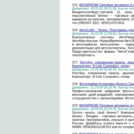
215.
ВИЗАРДГАМ Торговые автоматы и ж
Добавлено: 28.03.05 18:31:58, Кол-во п
Вендинг(vending)-торговля 21 в
перспективный бизнес - торговые а
карамели на палочке, презервативов,
тел (095)457-2027, 8(501)470-0511
216.
АвтоСофт - Челны. Программы для
Добавлено: 26.03.05 12:58:50, Кол-во п
Компьютерные системы АвтоПредп
АвтоМастерская, НормыВремени,АвтоЭкс
в автосервисах, автосалонах. - опр
документации для автоэкспертизы. Кат
Представительство фирмы "АвтоСтофт
mdzen@mail.ru
217.
Ноутбук, плазменная панель, деше
Компьютерс, B-Link Computers, копир
Добавлено: 23.03.05 00:40:36, Кол-во п
Ноутбук, плазменная панель, дешево
Компьютерс, B-Link Computers, копир
218.
Фотография Кузнецова Дениса Св
Добавлено: 21.03.05 04:18:49, Кол-во п
Профессиональная цифровая фотосъ
венчания, дней рождений), корпоратив
сотрудничество с организациями. Фото
219.
ВИЗАРДГАМ Торговые автоматы и ж
Добавлено: 18.03.05 20:24:35, Кол-во п
Хотите начать свой бизнес? Компан
бизнес - Вендинг - торговые автоматы
палочке, презервативов, игрушек в ка
России. Добейтесь успеха вместе с 
WWW. VENDINGGUM.RU или по телефонам