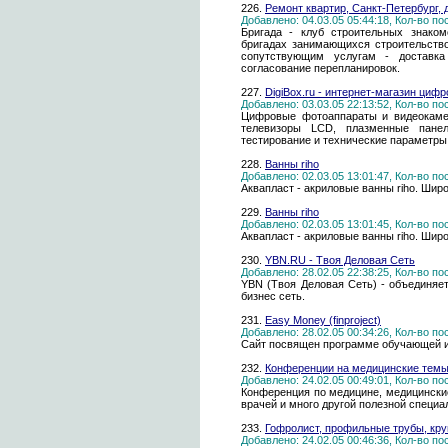
226.
Ремонт квартир, Санкт-Петербург, 
Добавлено: 04.03.05 05:44:18, Кол-во п
Бригада - клуб строительных знако
бригадах занимающихся строительств
сопутствующим услугам - доставка 
согласование перепланировок.
227.
DigiBox.ru - интернет-магазин циф
Добавлено: 03.03.05 22:13:52, Кол-во п
Цифровые фотоаппараты и видеокамер
телевизоры LCD, плазменные панел
тестирование и технические параметры
228.
Ванны riho
Добавлено: 02.03.05 13:01:47, Кол-во п
Аквапласт - акриловые ванны riho. Шир
229.
Ванны riho
Добавлено: 02.03.05 13:01:45, Кол-во п
Аквапласт - акриловые ванны riho. Шир
230.
YBN.RU - Твоя Деловая Сеть
Добавлено: 28.02.05 22:38:25, Кол-во п
YBN (Твоя Деловая Сеть) - объединяе
бизнес сеть.
231.
Easy Money (finproject)
Добавлено: 28.02.05 00:34:26, Кол-во п
Сайт посвящен программе обучающей иг
232.
Конференции на медицинские темы.
Добавлено: 24.02.05 00:49:01, Кол-во п
Конференция по медицине, медицински
врачей и много другой полезной специ
233.
Гофролист, профильные трубы, круг
Добавлено: 24.02.05 00:46:36, Кол-во п