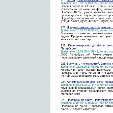
220.
ВИЗАРДГАМ Торговые автоматы и ж
Добавлено: 18.03.05 18:39:56, Кол-во п
Вендинг-торговля 21 века. Новый пе
жевательной резинки, конфет, карам
Прибыль 100%. Лучшие торговые авто
производителей. Ищем дистрибьюторов
Подробную информацию можно узна
(095)457-2027, 8(501)470-0511, 8(901)77
221.
Продажа самолетов моторных яхт,
Добавлено: 16.03.05 20:51:46, Кол-во п
Владение.ru - интернет магазин очень
другое. Продажа уникальных моторных 
также элитных квартир
222.
Перепланировка, дизайн и ремо
Петербурге
Добавлено: 15.03.05 04:59:45, Кол-во п
ООО Петербургстрой Реконструкция 
перепланировку, авторский надзор, отд
223.
Bookvar.ru - книги почтой. Детские
Добавлено: 13.03.05 17:05:06, Кол-во п
Книжный интернет-магазин Bookvar.ru 
Продажа книг через интернет и с дос
почтой. Заказ и продажа книг. Детские к
224.
Автомобили Mercedes-Benz - прода
Добавлено: 08.03.05 01:44:48, Кол-во п
Крупнейший официальный дилер фирм
Фирменная станция технического обс
Mersedes Benz
225.
Продвижение сайта. Поисковая опт
Добавлено: 04.03.05 18:37:32, Кол-во п
Продвижение сайта. Поисковая оптим
сайта. Интернет маркетинг.