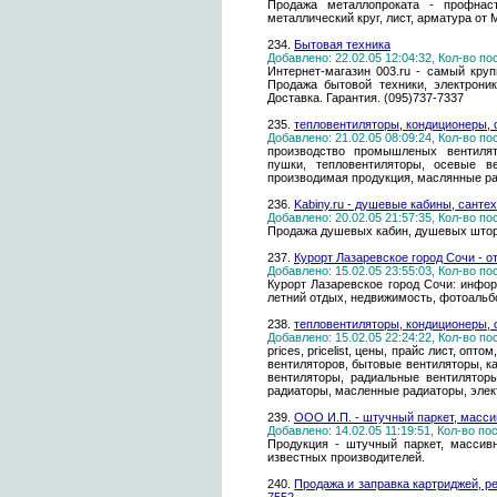
Продажа металлопроката - профнаст
металлический круг, лист, арматура от 
234.
Бытовая техника
Добавлено: 22.02.05 12:04:32, Кол-во п
Интернет-магазин 003.ru - самый круп
Продажа бытовой техники, электроник
Доставка. Гарантия. (095)737-7337
235.
тепловентиляторы, кондиционеры,
Добавлено: 21.02.05 08:09:24, Кол-во п
производство промышленых вентилят
пушки, тепловентиляторы, осевые ве
производимая продукция, маслянные р
236.
Kabiny.ru - душевые кабины, санте
Добавлено: 20.02.05 21:57:35, Кол-во п
Продажа душевых кабин, душевых штор
237.
Курорт Лазаревское город Сочи - 
Добавлено: 15.02.05 23:55:03, Кол-во п
Курорт Лазаревское город Сочи: инфор
летний отдых, недвижимость, фотоальбо
238.
тепловентиляторы, кондиционеры,
Добавлено: 15.02.05 22:24:22, Кол-во п
prices, pricelist, цены, прайс лист, оп
вентиляторов, бытовые вентиляторы, к
вентиляторы, радиальные вентилятор
радиаторы, масленные радиаторы, элек
239.
ООО И.П. - штучный паркет, массив
Добавлено: 14.02.05 11:19:51, Кол-во п
Продукция - штучный паркет, массивн
известных производителей.
240.
Продажа и заправка картриджей, ре