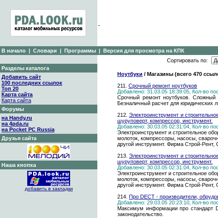
В начало
|
Словари
|
Программы
|
Версия для просмотра на КПК
Сортировать по:
Разделы каталога
Ноутбуки
/ Магазины (всего 470 ссыл
Добавить сайт
100 последних ссылок
211.
Срочный ремонт ноутбуков
Топ 20
Добавлено: 31.03.05 18:39:05, Кол-во п
Карта сайта
Срочный ремонт ноутбуков. Сложный р
Карта сайта
Безналичный расчет для юридических лиц
Форумы
212.
Электроинструмент и строительное
на Handy.ru
шуруповерт, компрессор, инструмент.
на 4pda.ru
Добавлено: 30.03.05 02:31:04, Кол-во п
на Pocket PC Russia
Электроинструмент и строительное обо
Друзья сайта
молоток, компрессоры, насосы, сваро
другой инструмент. Фирма Строй-Рент, 
213.
Электроинструмент и строительное
шуруповерт, компрессор, инструмент.
Наша кнопка
Добавлено: 30.03.05 02:31:04, Кол-во п
Электроинструмент и строительное обо
молоток, компрессоры, насосы, сваро
другой инструмент. Фирма Строй-Рент, 
добавить в закладки
214.
Про DECT - производители, обрудо
Добавлено: 29.03.05 20:23:10, Кол-во п
Максимум информации про стандарт DE
законодательство.