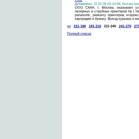
7552
Добавлено: 11.02.05 02:14:58, Кол-во п
ООО СКАН, г. Москва, оказывает ус
лазерных и струйных принтеров hp ( hew
panasonic, ремонту принтеров, ксерок
картриджи и бумагу. Выезд курьера и ма
<<
151-180
181-210
211-240
241-270
27
Полный список