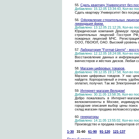
55.
Сдать квартиру Университет без по
Добавлено: 15.12.05 13:34:43, Кол-во п
Сдать квартиру Университет без посре
56.
Оформление строительных лицензий
ликвидация фирм.
Добавлено: 13.12.05 21:12:26, Кол-во п
Юридическая компания Демиург пред
строительных лицензий Госстроя РФ, 
пожарных лицензий МЧС. Регистрация
ООО, ПБОЮЛ, ОАО. Высокий уровень о
57.
Лаборатория "Format-Центр" - восс
Добавлено: 12.12.05 18:24:08, Кол-во п
Восстановление данных и информации. 
винчестеров и жёстких дисков. Любая с
58.
Магазин цифровых товаров,
Добавлено: 09.12.05 19:17:58, Кол-во п
Магазин цифровых товаров. У нас цен
найдете. Корпоративный и очень удобн
оплатил, получил. Так же Электронная л
59.
Интернет-магазин Велодом!
Добавлено: 30.11.05 13:58:35, Кол-во п
Добро пожаловать в Интернет-мага
велокомпоненты в Москве, индивидул
городские описания выбор цены поиск
склад магазин продажа велоаксессуар
60.
генераторы
Добавлено: 14.11.05 13:55:02, Кол-во п
Производство и продажа генераторов от
1-30
31-60
61-90
91-120
121-137