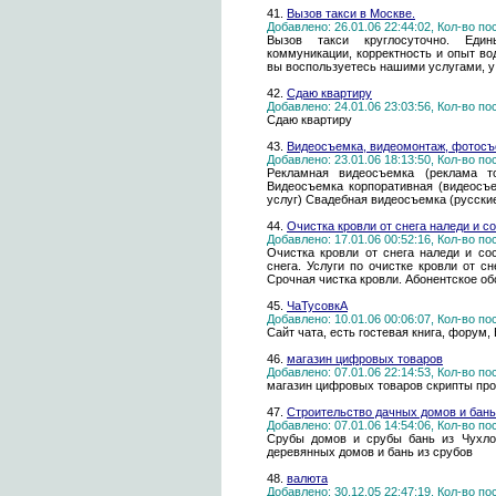
41.
Вызов такси в Москве.
Добавлено: 26.01.06 22:44:02, Кол-во п
Вызов такси круглосуточно. Един
коммуникации, корректность и опыт во
вы воспользуетесь нашими услугами, у 
42.
Сдаю квартиру
Добавлено: 24.01.06 23:03:56, Кол-во п
Сдаю квартиру
43.
Видеосъемка, видеомонтаж, фотосъ
Добавлено: 23.01.06 18:13:50, Кол-во п
Рекламная видеосъемка (реклама т
Видеосъемка корпоративная (видеосъе
услуг) Свадебная видеосъемка (русски
44.
Очистка кровли от снега наледи и 
Добавлено: 17.01.06 00:52:16, Кол-во п
Очистка кровли от снега наледи и со
снега. Услуги по очистке кровли от с
Срочная чистка кровли. Абонентское о
45.
ЧаТусовкА
Добавлено: 10.01.06 00:06:07, Кол-во п
Сайт чата, есть гостевая книга, форум,
46.
магазин цифровых товаров
Добавлено: 07.01.06 22:14:53, Кол-во п
магазин цифровых товаров скрипты про
47.
Строительство дачных домов и бань
Добавлено: 07.01.06 14:54:06, Кол-во п
Срубы домов и срубы бань из Чухло
деревянных домов и бань из срубов
48.
валюта
Добавлено: 30.12.05 22:47:19, Кол-во п