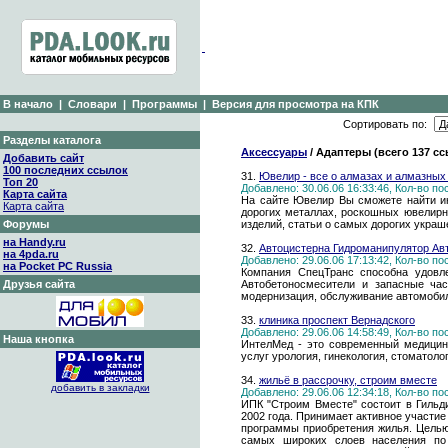
В начало
|
Словари
|
Программы
|
Версия для просмотра на КПК
Сортировать по:
Разделы каталога
Аксессуары
/ Адаптеры (всего 137 с
Добавить сайт
100 последних ссылок
31.
Ювелир - все о алмазах и алмазных
Топ 20
Добавлено: 30.06.06 16:33:46, Кол-во п
Карта сайта
На сайте Ювелир Вы сможете найти и
Карта сайта
дорогих металлах, роскошных ювелир
Форумы
изделий, статьи о самых дорогих укра
на Handy.ru
32.
Автоцистерна Гидроманипулятор Ав
на 4pda.ru
Добавлено: 29.06.06 17:13:42, Кол-во п
на Pocket PC Russia
Компания СпецТранс способна удовле
Друзья сайта
Автобетоносмесители и запасные ча
модернизация, обслуживание автомоби
33.
клиника проспект Вернадского
Добавлено: 29.06.06 14:58:49, Кол-во п
Наша кнопка
ИнтелМед - это современный медицин
услуг урология, гинекология, стоматоло
34.
жильё в рассрочку, строим вместе
добавить в закладки
Добавлено: 29.06.06 12:34:18, Кол-во п
ИПК "Строим Вместе" состоит в Гильд
2002 года. Принимает активное участи
программы приобретения жилья. Цель
самых широких слоев населения по