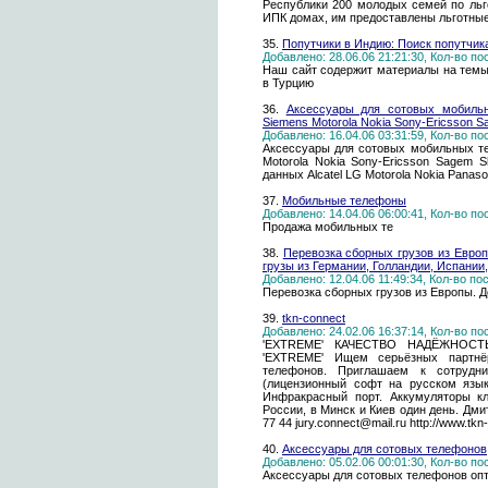
Республики 200 молодых семей по ль
ИПК домах, им предоставлены льготные 
35.
Попутчики в Индию: Поиск попутчик
Добавлено: 28.06.06 21:21:30, Кол-во п
Наш сайт содержит материалы на темы:
в Турцию
36.
Аксессуары для сотовых мобиль
Siemens Motorola Nokia Sony-Ericsson S
Добавлено: 16.04.06 03:31:59, Кол-во п
Аксессуары для сотовых мобильных те
Motorola Nokia Sony-Ericsson Sagem
данных Alcatel LG Motorola Nokia Panas
37.
Мобильные телефоны
Добавлено: 14.04.06 06:00:41, Кол-во п
Продажа мобильных те
38.
Перевозка сборных грузов из Евро
грузы из Германии, Голландии, Испании
Добавлено: 12.04.06 11:49:34, Кол-во п
Перевозка сборных грузов из Европы. Д
39.
tkn-connect
Добавлено: 24.02.06 16:37:14, Кол-во п
'EXTREME' КАЧЕСТВО НАДЁЖНОСТЬ
'EXTREME' Ищем серьёзных партнё
телефонов. Приглашаем к сотрудни
(лицензионный софт на русском языке
Инфракрасный порт. Аккумуляторы кл
России, в Минск и Киев один день. Дми
77 44 jury.connect@mail.ru http://www.tkn-
40.
Аксессуары для сотовых телефонов
Добавлено: 05.02.06 00:01:30, Кол-во п
Аксессуары для сотовых телефонов оп