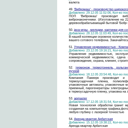
валюта
49.
'Вибромаш' - производство широког
Добавлено: 29.12.05 11:02:06, Кол-во п
ПОП 'Вибромаш' производит виб
вибронаконечники. (Изготовление на 2
деревообрабатывающий бытовой 'Бобр-2
50.
java-игры , мелодии, картинки для с
Добавлено: 28.12.05 11:03:49, Кол-во п
В нашей коллекции огромное количество 
вашего сотового телефона. Закачайтес
51.
Управление недвижимостью - Компа
Добавлено: 23.12.05 19:16:21, Кол-во п
Управление недвижимостью, эксплуат
коммерческой недвижимости, сдача 
сопровождение, охрана, клининг, строи
52.
термонож, термотоннель, рольга
ручной
Добавлено: 18.12.05 20:54:48, Кол-во п
Компания Пакверк производит и п
термоусадочная пленка, полиолеф
упаковочные автоматы, упаковочные м
приемный, парогенераторы электродные
в термоусадочную пленку, упаковка на 
53.
apmaster
Добавлено: 17.12.05 18:31:54, Кол-во п
Новая технология обработки гранит 
созданная на компьютере графика,фото
любую глубину с лазерной точностью
54.
Аренда квартир Арбатская
Добавлено: 15.12.05 19:38:22, Кол-во п
Аренда квартир Арбатская