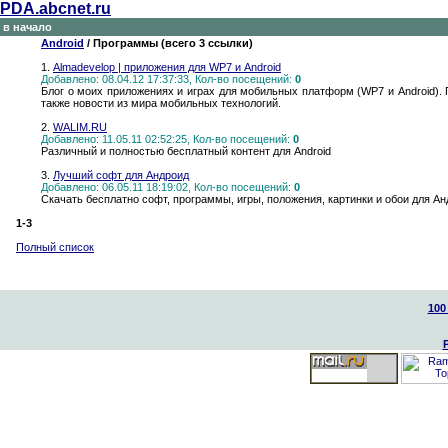
PDA.abcnet.ru
в начало
Android
/ Программы (всего 3 ссылки)
1.
Almadevelop | приложения для WP7 и Android
Добавлено: 08.04.12 17:37:33, Кол-во посещений:
0
Блог о моих приложениях и играх для мобильных платформ (WP7 и Android).
также новости из мира мобильных технологий.
2.
WALIM.RU
Добавлено: 11.05.11 02:52:25, Кол-во посещений:
0
Различный и полностью бесплатный контент для Android
3.
Лучший софт для Андроид
Добавлено: 06.05.11 18:19:02, Кол-во посещений:
0
Скачать бесплатно софт, программы, игры, положения, картинки и обои для А
1-3
Полный список
100
Создание сайта 2000
Арт-
Конструктор