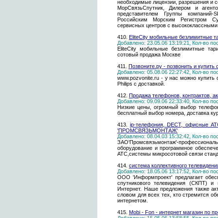
необходимые лицензии, разрешения и 
МорСвязьСпутник, Дилером и агенто
представителем Группы компаний-S
Российским Морским Регистром Су
сервисных центров с высококлассными
410.
EliteCity мобильные безлимитные 
Добавлено: 23.05.06 13:19:21, Кол-во п
EliteCity мобильные безлимитные та
сотовый продажа Москве
411.
Позвоните.ру - позвонить и купить
Добавлено: 05.08.06 22:27:42, Кол-во п
www.pozvonite.ru - у нас можно купить
Philips с доставкой.
412.
Продажа телефонов, контрактов, ак
Добавлено: 09.09.06 22:33:40, Кол-во п
Низкие цены, огромный выбор телефон
бесплатный выбор номера, доставка ку
413.
ip-телефония, DECT, офисные АТ
'ПРОМСВЯЗЬМОНТАЖ'
Добавлено: 08.04.03 15:32:42, Кол-во п
ЗАО'Промсвязьмонтаж'-профессиона
оборудование и программное обеспече
АТС,системы микросотовой связи стан
414.
система коллективного телевидени
Добавлено: 18.05.06 13:17:52, Кол-во п
ООО 'Информпроект' предлагает обес
спутникового телевидения (СКПТ) и 
Интернет. Наше предложения также акт
словом для всех тех, кто стремится о
интернетом.
415.
Mobi - Fon - интернет магазин по 