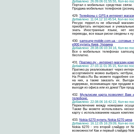
Добавлено: 26.09.06 01:55:55, Кол-во п
Портал о мобильных средствах связи. Н
Продажа мобильных телефонов (розница,
429.
Телефоны с GPS в интернет магази
Добавлено: 11.04.12 10:45:54, Кол-во п
Ресурс mpport.ru не обычный магази
приобретать интересные и уникальны
знать Иностранные языки, нет нео
переводы, все ваши риски сведены к ну
430.
samsung-mobile.com.ua - сотовые
e900 купить Киев, Украина
Добавлено: 28.08.06 03:34:16, Кол-во п
Все о мобильных телефонах samsung:
бесплатно.
431.
Пратико.ру - интернет-магазин ком
Добавлено: 27.03.11 01:35:15, Кол-во п
Пратико.ру реализовывает через интер
ассортименте можно выбрать: нетбуки,
На Pratico.Ru Вы можете подробнее о
на них, а также заказать их. Выгод
издержках, возникающих при продаже в
выходя из офиса или из дома! При пр
432.
Мультисим карта позволяет Вам 
телефоне.
Добавлено: 22.08.06 16:42:22, Кол-во п
Переключение между номерами осущес
Также Вы можете использовать неско
карту с использованием наших комплек
433.
Nokia 6270 купить Nokia 6270 цена
Добавлено: 16.12.05 16:29:09, Кол-во п
Nokia 6270 - это второй слайдер от 
возможности! Как и первый слайдер Nok