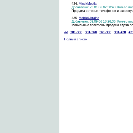
434.
MinskMobila
Добавлено: 23.01.06 02:38:40, Кол-во п
Продажа сотовых телефонов и аксессуа
435.
MobileUkraine
Добавлено: 09.09.06 18:26:36, Кол-во п
Мобильные телефоны продажа сдача п
<<
301-330
331-360
361-390
391-420
42
Полный список