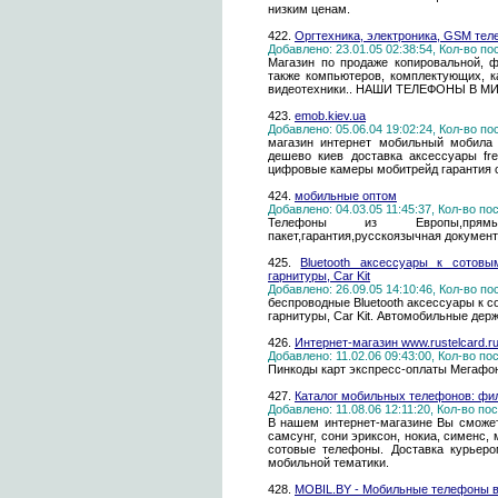
низким ценам.
422.
Оргтехника, электроника, GSM те
Добавлено: 23.01.05 02:38:54, Кол-во п
Магазин по продаже копировальной, 
также компьютеров, комплектующих, к
видеотехники.. НАШИ ТЕЛЕФОНЫ В МИНСК
423.
emob.kiev.ua
Добавлено: 05.06.04 19:02:24, Кол-во п
магазин интернет мобильный мобила м
дешево киев доставка аксессуары fre
цифровые камеры мобитрейд гарантия с
424.
мобильные оптом
Добавлено: 04.03.05 11:45:37, Кол-во п
Телефоны из Европы,прямые 
пакет,гарантия,русскоязычная документ
425.
Bluetooth аксессуары к сотовы
гарнитуры, Car Kit
Добавлено: 26.09.05 14:10:46, Кол-во п
беспроводные Bluetooth аксессуары к с
гарнитуры, Car Kit. Автомобильные де
426.
Интернет-магазин www.rustelcard.r
Добавлено: 11.02.06 09:43:00, Кол-во п
Пинкоды карт экспресс-оплаты Мегафон
427.
Каталог мобильных телефонов: фили
Добавлено: 11.08.06 12:11:20, Кол-во п
В нашем интернет-магазине Вы сможет
самсунг, сони эриксон, нокиа, сименс, м
сотовые телефоны. Доставка курьер
мобильной тематики.
428.
MOBIL.BY - Мобильные телефоны в