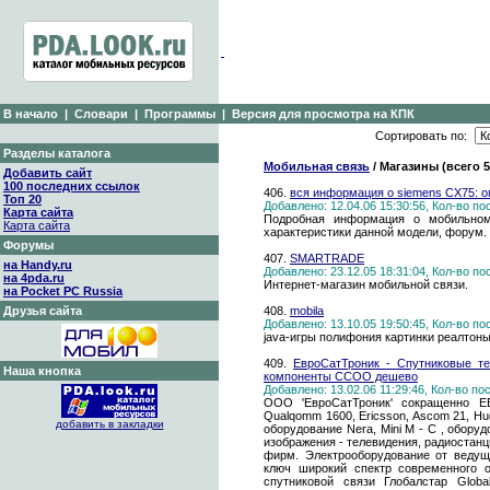
В начало
|
Словари
|
Программы
|
Версия для просмотра на КПК
Сортировать по:
Разделы каталога
Мобильная связь
/ Магазины (всего 
Добавить сайт
100 последних ссылок
406.
вся информация о siemens CX75: о
Топ 20
Добавлено: 12.04.06 15:30:56, Кол-во п
Карта сайта
Подробная информация о мобильном
Карта сайта
характеристики данной модели, форум.
Форумы
407.
SMARTRADE
на Handy.ru
Добавлено: 23.12.05 18:31:04, Кол-во п
на 4pda.ru
Интернет-магазин мобильной связи.
на Pocket PC Russia
Друзья сайта
408.
mobila
Добавлено: 13.10.05 19:50:45, Кол-во п
java-игры полифония картинки реалтон
409.
ЕвроСатТроник - Спутниковые т
Наша кнопка
компоненты ССОО дешево
Добавлено: 13.02.06 11:29:46, Кол-во п
ООО 'ЕвроСатТроник' сокращенно Е
Qualqomm 1600, Ericsson, Ascom 21, Hu
добавить в закладки
оборудование Nera, Mini M - C , обору
изображения - телевидения, радиостан
фирм. Электрооборудование от ведущ
ключ широкий спектр современного о
спутниковой связи Глобалстар Global