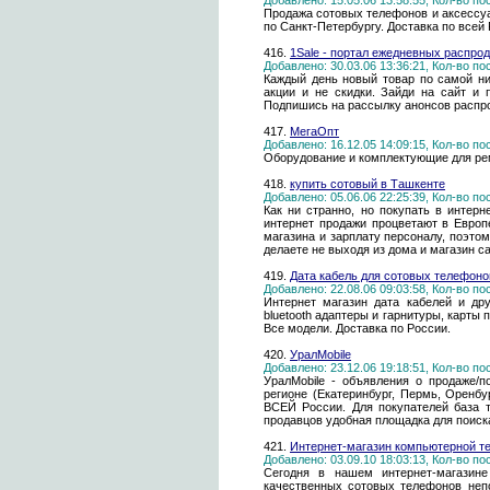
Добавлено: 15.05.06 13:58:55, Кол-во п
Продажа сотовых телефонов и аксессуа
по Санкт-Петербургу. Доставка по всей 
416.
1Sale - портал ежедневных распрод
Добавлено: 30.03.06 13:36:21, Кол-во п
Каждый день новый товар по самой ни
акции и не скидки. Зайди на сайт и 
Подпишись на рассылку анонсов распро
417.
МегаОпт
Добавлено: 16.12.05 14:09:15, Кол-во п
Оборудование и комплектующие для ре
418.
купить сотовый в Ташкенте
Добавлено: 05.06.06 22:25:39, Кол-во п
Как ни странно, но покупать в интерн
интернет продажи процветают в Европ
магазина и зарплату персоналу, поэтом
делаете не выходя из дома и магазин са
419.
Дата кабель для сотовых телефонов
Добавлено: 22.08.06 09:03:58, Кол-во п
Интернет магазин дата кабелей и др
bluetooth адаптеры и гарнитуры, карты 
Все модели. Доставка по России.
420.
УралMobile
Добавлено: 23.12.06 19:18:51, Кол-во п
УралMobile - объявления о продаже/
регионе (Екатеринбург, Пермь, Оренбу
ВСЕЙ России. Для покупателей база 
продавцов удобная площадка для поиск
421.
Интернет-магазин компьютерной т
Добавлено: 03.09.10 18:03:13, Кол-во п
Сегодня в нашем интернет-магазин
качественных сотовых телефонов неп