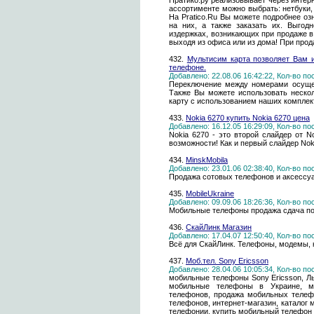
Пратико.ру реализовывает через интер
ассортименте можно выбрать: нетбуки,
На Pratico.Ru Вы можете подробнее о
на них, а также заказать их. Выгод
издержках, возникающих при продаже в
выходя из офиса или из дома! При пр
432.
Мультисим карта позволяет Вам 
телефоне.
Добавлено: 22.08.06 16:42:22, Кол-во п
Переключение между номерами осущес
Также Вы можете использовать неско
карту с использованием наших комплек
433.
Nokia 6270 купить Nokia 6270 цена
Добавлено: 16.12.05 16:29:09, Кол-во п
Nokia 6270 - это второй слайдер от 
возможности! Как и первый слайдер Nok
434.
MinskMobila
Добавлено: 23.01.06 02:38:40, Кол-во п
Продажа сотовых телефонов и аксессуа
435.
MobileUkraine
Добавлено: 09.09.06 18:26:36, Кол-во п
Мобильные телефоны продажа сдача п
436.
СкайЛинк Магазин
Добавлено: 17.04.07 12:50:40, Кол-во п
Всё для СкайЛинк. Телефоны, модемы, 
437.
Моб.тел. Sony Ericsson
Добавлено: 28.04.06 10:05:34, Кол-во п
мобильные телефоны Sony Ericsson, Ль
мобильные телефоны в Украине, мо
телефонов, продажа мобильных телеф
телефонов, интернет-магазин, каталог м
телефонии, купить мобильный телефон