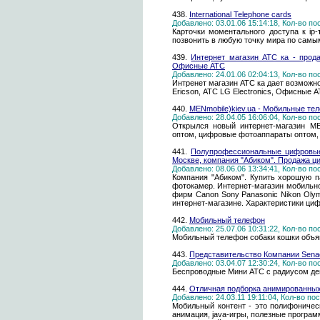
438.
International Telephone cards
Добавлено: 03.01.06 15:14:18, Кол-во п
Карточки моментального доступа к i
позвонить в любую точку мира по самы
439.
Интернет магазин АТС ка - прод
Офисные АТС
Добавлено: 24.01.06 02:04:13, Кол-во п
Интренет магазин АТС ка дает возможно
Ericson, АТС LG Electronics, Офисные 
440.
MENmobile)kiev.ua - Мобильные те
Добавлено: 28.04.05 16:06:04, Кол-во п
Открылся новый интернет-магазин ME
оптом, цифровые фотоаппараты оптом, 
441.
Полупрофессиональные цифровые
Москве, компания "Абиком". Продажа 
Добавлено: 08.06.06 13:34:41, Кол-во п
Компания "Абиком". Купить хорошую 
фотокамер. Интернет-магазин мобиль
фирм Canon Sony Panasonic Nikon Oly
интернет-магазине. Характеристики ци
442.
Мобильный телефон
Добавлено: 25.07.06 10:31:22, Кол-во п
Мобильный телефон собаки кошки объя
443.
Представительство Компании Senao
Добавлено: 03.04.07 12:30:24, Кол-во п
Беспроводные Мини АТС c радиусом дей
444.
Отличная подборка анимированных
Добавлено: 24.03.11 19:11:04, Кол-во п
Мобильный контент - это полифоническ
анимация, java-игры, полезные програм