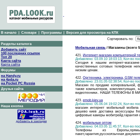
В начало
|
Словари
|
Программы
|
Версия для просмотра на КПК
Сортировать по:
Разделы каталога
Мобильная связь
/ Магазины (всего 
Добавить сайт
100 последних ссылок
421.
Интернет-магазин компьютерной т
Топ 20
Добавлено: 03.09.10 18:03:13, Кол-во п
Карта сайта
Сегодня в нашем интернет-магазин
Карта сайта
качественных сотовых телефонов неп
Форумы
низким ценам.
на Handy.ru
422.
Оргтехника, электроника, GSM те
на 4pda.ru
Добавлено: 23.01.05 02:38:54, Кол-во п
на Pocket PC Russia
Магазин по продаже копировальной, 
Друзья сайта
также компьютеров, комплектующих, к
видеотехники.. НАШИ ТЕЛЕФОНЫ В МИНСК
423.
emob.kiev.ua
Добавлено: 05.06.04 19:02:24, Кол-во п
Наша кнопка
магазин интернет мобильный мобила м
дешево киев доставка аксессуары fre
цифровые камеры мобитрейд гарантия с
добавить в закладки
424.
мобильные оптом
Добавлено: 04.03.05 11:45:37, Кол-во п
Телефоны из Европы,прямые 
пакет,гарантия,русскоязычная документ