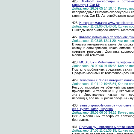
425.
Bluetooth аксессуары к сотовы
гарнитуры, Car Kit
Добавлено: 26.09.05 14:10:46, Кол-во п
беспроводные Bluetooth аксессуары к с
гарнитуры, Car Kit. Автомобильные де
426.
Интернет-магазин www.rustelcard.r
Добавлено: 11.02.06 09:43:00, Кол-во п
Пинкоды карт экспресс-оплаты Мегафон
427.
Каталог мобильных телефонов: фили
Добавлено: 11.08.06 12:11:20, Кол-во п
В нашем интернет-магазине Вы сможет
самсунг, сони эриксон, нокиа, сименс, м
сотовые телефоны. Доставка курьер
мобильной тематики.
428.
MOBIL.BY - Мобильные телефоны в
Добавлено: 26.09.06 01:55:55, Кол-во п
Портал о мобильных средствах связи. Н
Продажа мобильных телефонов (розница,
429.
Телефоны с GPS в интернет магази
Добавлено: 11.04.12 10:45:54, Кол-во п
Ресурс mpport.ru не обычный магази
приобретать интересные и уникальны
знать Иностранные языки, нет нео
переводы, все ваши риски сведены к ну
430.
samsung-mobile.com.ua - сотовые
e900 купить Киев, Украина
Добавлено: 28.08.06 03:34:16, Кол-во п
Все о мобильных телефонах samsung:
бесплатно.
431.
Пратико.ру - интернет-магазин ком
Добавлено: 27.03.11 01:35:15, Кол-во п