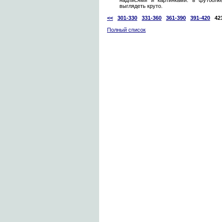
надписями и картинками. в футбол
выглядеть круто.
<<
301-330
331-360
361-390
391-420
42
Полный список