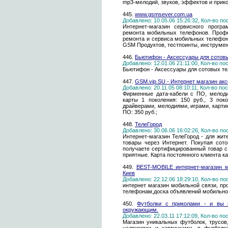
mp3-мелодий, звуков, эффектов и прико
445.
www.gsmsever.com.ua
Добавлено: 10.05.06 15:26:32, Кол-во п
Интернет-магазин сервисного програ
ремонта мобильных телефонов. Профе
ремонта и сервиса мобильных телефоно
GSM Продуктов, тестпоинты, инструмен
446.
Бьютифон - Аксессуары для сотов
Добавлено: 12.01.06 21:11:00, Кол-во п
Бьютифон - Аксессуары для сотовых т
447.
GSM.vip.SU - Интернет магазин ак
Добавлено: 20.11.05 08:10:11, Кол-во п
Фирменные дата-кабели с ПО, мелодия
карты 1 поколения: 150 руб., 3 пок
драйверами, мелодиями, играми, карти
ПО: 350 руб.;
448.
ТелеГород
Добавлено: 30.06.06 16:02:26, Кол-во п
Интернет-магазин ТелеГород - для жит
товары через Интернет. Покупая сот
получаете сертифицированный товар с
приятные. Карта постоянного клиента к
449.
BEST-MOBILE интернет-магазин 
Киев
Добавлено: 22.12.06 18:29:10, Кол-во п
интернет магазин мобильной связи, п
телефонам,доска объявлений мобильно
450.
Футболки с приколами - и вы 
окружающим.
Добавлено: 22.03.11 17:12:09, Кол-во п
Магазин уникальных футболок, трусов,