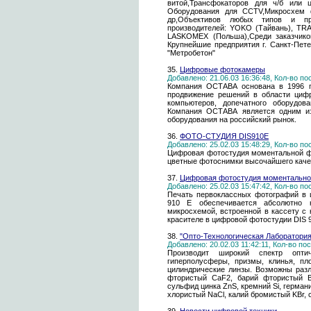
витой,Трансфокаторов для ч/б или 
Оборудования для CCTV,Микросхем 
др,Объективов любых типов и пр
производителей: YOKO (Тайвань), TRA
LASKOMEX (Польша),Среди заказчик
Крупнейшие предприятия г. Санкт-Пете
"Метробетон"
35.
Цифровые фотокамеры
Добавлено: 21.06.03 16:36:48, Кол-во п
Компания ОСТАВА основана в 1996 г
продвижение решений в области цифр
компьютеров, допечатного оборудова
Компания ОСТАВА является одним из
оборудования на российский рынок.
36.
ФОТО-СТУДИЯ DIS910E
Добавлено: 25.02.03 15:48:29, Кол-во п
Цифровая фотостудия моментальной фо
цветные фотоснимки высочайшего качес
37.
Цифровая фотостудия моментально
Добавлено: 25.02.03 15:47:42, Кол-во п
Печать первоклассных фотографий в 
910 E обеспечивается абсолютно н
микросхемой, встроенной в кассету с
красителе в цифровой фотостудии DIS 9
38.
"Опто-Технологическая Лаборатория
Добавлено: 20.02.03 11:42:11, Кол-во п
Производит широкий спектр опти
гиперполусферы, призмы, клинья, пл
цилиндрические линзы. Возможны раз
фтористый CaF2, барий фтористый B
сульфид цинка ZnS, кремний Si, герман
хлористый NaCl, калий бромистый KBr, с