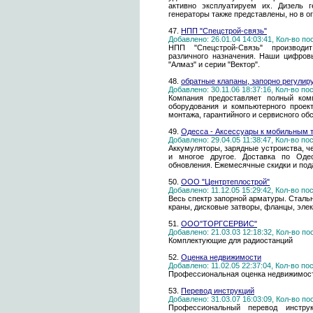
активно эксплуатируем их. Дизель г
генераторы также представлены, но в о
47.
НПП "Спецстрой-связь"
Добавлено: 26.01.04 14:03:41, Кол-во п
НПП "Спецстрой-Связь" производи
различного назначения. Наши цифров
"Алмаз" и серии "Вектор".
48.
обратные клапаны, запорно регулир
Добавлено: 30.11.06 18:37:16, Кол-во п
Компания предоставляет полный комп
оборудования и компьютерного проек
монтажа, гарантийного и сервисного об
49.
Одесса - Аксессуары к мобильным
Добавлено: 29.04.05 11:38:47, Кол-во п
Аккумуляторы, зарядные устроиства, че
и многое другое. Доставка по Оде
обновления. Ежемесячные скидки и под
50.
ООО "Центртеплострой"
Добавлено: 11.12.05 15:29:42, Кол-во п
Весь спектр запорной арматуры. Стал
краны, дисковые затворы, фланцы, эле
51.
ООО"ТОРГСЕРВИС"
Добавлено: 21.03.03 12:18:32, Кол-во п
Комплектующие для радиостанций
52.
Оценка недвижимости
Добавлено: 11.02.05 22:37:04, Кол-во п
Профессиональная оценка недвижимост
53.
Перевод инструкций
Добавлено: 31.03.07 16:03:09, Кол-во п
Профессиональный перевод инструк