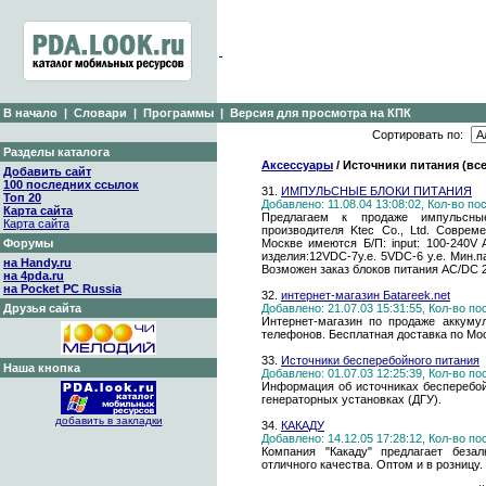
В начало
|
Словари
|
Программы
|
Версия для просмотра на КПК
Сортировать по:
Разделы каталога
Аксессуары
/ Источники питания (все
Добавить сайт
100 последних ссылок
31.
ИМПУЛЬСНЫЕ БЛОКИ ПИТАНИЯ
Топ 20
Добавлено: 11.08.04 13:08:02, Кол-во п
Карта сайта
Предлагаем к продаже импульсные
Карта сайта
производителя Ktec Co., Ltd. Совре
Форумы
Москве имеются Б/П: input: 100-240
изделия:12VDC-7у.е. 5VDC-6 у.е. Мин.
на Handy.ru
Возможен заказ блоков питания AC/DC 
на 4pda.ru
на Pocket PC Russia
32.
интернет-магазин Бatareek.net
Друзья сайта
Добавлено: 21.07.03 15:31:55, Кол-во п
Интернет-магазин по продаже аккуму
телефонов. Бесплатная доставка по Мо
33.
Источники бесперебойного питания
Наша кнопка
Добавлено: 01.07.03 12:25:39, Кол-во п
Информация об источниках бесперебойн
генераторных установках (ДГУ).
добавить в закладки
34.
КАКАДУ
Добавлено: 14.12.05 17:28:12, Кол-во п
Компания "Какаду" предлагает беза
отличного качества. Оптом и в розницу