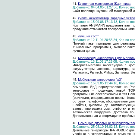
41.
Кузнечная мастерская Жар-птица
Добавлено: 04.04.05 01:27:56, Кол-во п
Сайт посвящён кузнечной мастерской Ж
42.
купить аккумулятор, зарядные устр
Добавлено: 15.09.06 17:13:13, Кол-во п
Компания ANSMANN предлагает вам пр
продукция отличается прекрасным кач
43.
Лучший софт
Добавлено: 12.11.04 20:55:24, Кол-во п
Полный пакет программ для реализац
Уникальные программы, бизнесс-паке
лучшим ценам.
44.
МобилЛэнд. Аксессуары для мобиль
Добавлено: 13.11.05 17:25:08, Кол-во п
Интернет-магазин аксессуаров с доста
аккумуляторы, антенны, гарнитуры, зар
Panasonic, Pantech, Philips, Samsung, S
45.
Мобильные аксессуары "x3"
Добавлено: 15.03.05 13:44:10, Кол-во п
Компания ЯрД передставляет на Ро
телефонов - продукцию новой ТО
программным обеспечением и "х3 Нави
(оригинал), инфрокрасные порты, bluet
сотовых телефонов, оборудование дл
шлейфы, дисплеи, др. Комплектующие
ванны, программаторы, отвёртки и м
Техническая поддержка! Доставка по
Дополнительная информация и прайсы н
46.
Немецкие дизельные генераторы эл
Добавлено: 25.08.10 16:02:13, Кол-во п
Дизельные генераторы IFA ROBUR для
удобные в эксплуатации и ремонте. 