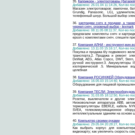
35.
Каприкорн - электротовары (батарей
Добавлено: 26.01.04 11:14:26, Кол-во п
Магазин электротоваров: лампочки, батар
Grundig, Рanasonic, LG), удлинител
телефонный шнур. Большой выбор элект
36.
картриджи снпч в продаже, а также
чернил снпч. огромный выбор - lexmark
Добавлено: 08.11.05 08:11:37, Кол-во п
предлагаем комплекты снпч и картридж
epson c комплектами снпч. спешите пре
37.
Компания АЛНИ - инструмент,мин.во
Добавлено: 13.11.03 15:16:17, Кол-во п
Покупка и продажа б/у подвижного желе
транспорта.2. Продажа и ремонт эле
DeWalt, AEG, Atlas Copco, DWT, Stern,
ручной инструмент.3. Аккумуляторы I
изотермической .5. Минеральные вод
целебная
38.
Компания РОСИНЖЕЙ Оборудование
Добавлено: 16.05.03 15:14:40, Кол-во п
Оборудование для пищевой промышлен
39.
Компания ТЕСЛИ: Электрооборудова
Добавлено: 31.03.05 18:12:50, Кол-во п
Розетки, выключатели и другие элект
Низковольтная аппаратура ABB, автом
терморегуляторы EBERLE, кабель NYM
SVEA, телекоммуникационное обору
интеллектуальным зданиям на основе ш
40.
Компьютер своими руками
Добавлено: 29.05.04 20:28:27, Кол-во п
Как выбрать корпус для компьютера
видеокарту; как увеличить скорость с