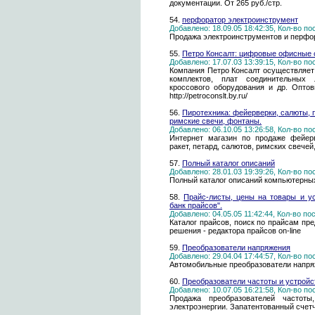
документации. От 265 руб./стр.
54.
перфоратор электроинструмент
Добавлено: 18.09.05 18:42:35, Кол-во п
Продажа электроинструментов и перфо
55.
Петро Консалт: цифровые офисные 
Добавлено: 17.07.03 13:39:15, Кол-во п
Компания Петро Консалт осуществляет
комплектов, плат соединительных л
кроссового оборудования и др. Оптов
http://petroconslt.by.ru/
56.
Пиротехника: фейерверки, салюты, 
римские свечи, фонтаны.
Добавлено: 06.10.05 13:26:58, Кол-во п
Интернет магазин по продаже фейерве
ракет, петард, салютов, римских свечей
57.
Полный каталог описаний
Добавлено: 28.01.03 19:39:26, Кол-во п
Полный каталог описаний компьютерны
58.
Прайс-листы, цены на товары и у
банк прайсов".
Добавлено: 04.05.05 11:42:44, Кол-во п
Каталог прайсов, поиск по прайсам пр
решения - редактора прайсов on-line
59.
Преобразователи напряжения
Добавлено: 29.04.04 17:44:57, Кол-во п
Автомобильные преобразователи напряж
60.
Преобразователи частоты и устройс
Добавлено: 10.07.05 16:21:58, Кол-во п
Продажа преобразователей частоты
электроэнергии. Запатентованный счетч