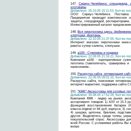
147.
Сириус-Челябинск: спецодежда, 
хозтовары
Добавлено: 26.10.05 15:11:53, Кол-во п
ООО Сириус-Челябинск. Поставка
Предприятие проводит комплексное о
защиты, спецодеждой, респираторами,
Иллюстрированный каталог предлагаемо
148.
Вся пиротехника здесь: фейерверк
хлопушки, фонтаны.
Добавлено: 12.10.05 21:37:05, Кол-во п
Интернет магазин пиротехники www.vi
ракеты супер-салюты, хлопушки.
149.
a100 - Сувениры и подарки
Добавлено: 22.09.05 21:16:21, Кол-во п
Компания а100 - корпоративные суве
логотипа (тампопечать, гравировка и
нанесением...
150.
Раскрутка сайта, оптимизация сайт
Добавлено: 22.09.05 09:01:20, Кол-во п
Раскрутка сайта, поисковая оптимизац
интернет маркетинг, поддержка сайта С
151.
"KMK"-Аксессуары для сотовых те
Добавлено: 30.08.05 17:52:26, Кол-во п
Компания КМК - лидер на рынке аксе
ассортимент товаров: 1) АЗУ от 15.3 р
функцией восстановления батареи (htt
класса original от 84 руб, корпуса; 3) 
4) шнурки, цепочки, брелоки, подставк
другое. Выделитесь среди толпы, укра
покупательский спрос. Аксессуары дл
всей России. С условиями работы Вы 
вопро