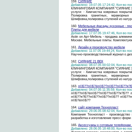
159.
CИЯНИЕ
Добавлено: 19.07.05 17:24:42, Кол-во п
КЛИНИНГОВАЯ КОМПАНИЯ "СИЯНИЕ ХХI
услуги: - Химчистка ковровых покрыти
Полировка гранитных, мраморных
Шлифовка,полировка ступеней из натурал
160.
Мебельные фасады кухонные - про
Плиты для мебели
Добавлено: 17.07.05 19:47:46, Кол-во п
Astin on Арт-Мебель - продажа алюми
Москве. Мебельные плиты. Комплекту
161.
Дизайн и производство мебели
Добавлено: 11.07.05 19:44:24, Кол-во п
Научно-производственный журнал о диз
162.
CИЯНИЕ 21 ВЕК
Добавлено: 08.07.05 00:02:04, Кол-во п
КЛИНИНГОВАЯ КОМПАНИЯ "СИЯНИЕ ХХI
услуги: - Химчистка ковровых покрыти
Полировка гранитных, мраморных
Шлифовка,полировка ступеней из натурал
163.
п©Б??п©Б?ёп©Б??п©Б??п©Б??я?Б
Добавлено: 04.07.05 11:35:59, Кол-во п
п©Б??п©Б?ёп©Б??п©Б??п©Б??я?Б?? п
п©Б??я?Б??п©Б??п©Б??п©Б?? п©Б??п
п©Б?ёп©Б??
164.
сайт компании Технопласт
Добавлено: 29.06.05 08:42:04, Кол-во п
Компания Технопласт - производство
разработка и изготовление пресс-форм
165.
Аксессуары к сотовым телефонам (
Добавлено: 28.06.05 18:48:00, Кол-во п