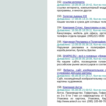
152.
ссылки интернета
Добавлено: 19.08.05 18:18:42, Кол-во п
ссылки интернета, компьютерный модд
программы, и многое другое
153.
Золотая львица-XXI
Добавлено: 17.08.05 14:21:39, Кол-во п
пошив чехлов и сумок для сотовых теле
154.
Компания Одэкс. Канцтовары и рас
Добавлено: 16.08.05 18:29:11, Кол-во п
Канцтовары, мебель для офиса, оргте
телефон отдела продаж: (095)221-0930
155.
Наружная Рекламма и Полиграфия
Добавлено: 13.08.05 05:36:19, Кол-во п
Наружная рекламма и полиграфия. 
короба,визитки, буклеты,брелки.
156.
SHAPKI.RU - всё о головных уборах
Добавлено: 12.08.05 05:18:08, Кол-во п
На нашем сайте, посвещеном голов
российском рынке аксессуаров в соотв
157.
Вебарты. сайт изобразительное 
художники девушки картины
Добавлено: 06.08.05 07:25:17, Кол-во п
Сайт, посвящённый изобразительнму со
картины художников.
158.
Компания Антэк
Добавлено: 05.08.05 21:00:52, Кол-во п
Антэк. Производство. Гофротара, Гофр
из 3-х 5-ти 7-ми сл гофрокартона от 
Упаковка из картона, Упаковка, К
http://www.antech.su тел: (095) 105-88-70