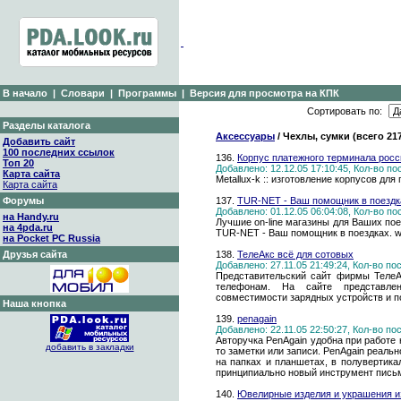
В начало
|
Словари
|
Программы
|
Версия для просмотра на КПК
Сортировать по:
Разделы каталога
Аксессуары
/ Чехлы, сумки (всего 21
Добавить сайт
100 последних ссылок
136.
Корпус платежного терминала росс
Топ 20
Добавлено: 12.12.05 17:10:45, Кол-во п
Карта сайта
Metallux-k :: изготовление корпусов дл
Карта сайта
Форумы
137.
TUR-NET - Ваш помощник в поездк
Добавлено: 01.12.05 06:04:08, Кол-во п
на Handy.ru
Лучшие on-line магазины для Ваших пое
на 4pda.ru
TUR-NET - Ваш помощник в поездках. ww
на Pocket PC Russia
Друзья сайта
138.
ТелеАкс всё для сотовых
Добавлено: 27.11.05 21:49:24, Кол-во п
Представительский сайт фирмы ТелеА
телефонам. На сайте представлен
совместимости зарядных устройств и 
Наша кнопка
139.
penagain
Добавлено: 22.11.05 22:50:27, Кол-во п
Авторучка PenAgain удобна при работе 
добавить в закладки
то заметки или записи. PenAgain реаль
на папках и планшетах, в полувертика
принципиально новый инструмент письм
140.
Ювелирные изделия и украшения и