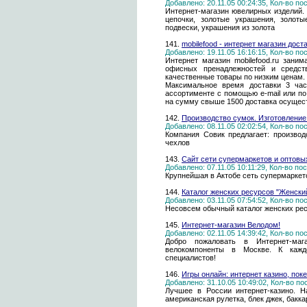
Добавлено: 20.11.05 00:24:35, Кол-во п
Интернет-магазин ювелирных изделий. 
цепочки, золотые украшения, золоты
подвески, украшения из золота
141.
mobilefood - интернет магазин дост
Добавлено: 19.11.05 16:16:15, Кол-во п
Интернет магазин mobilefood.ru заним
офисных пренадлежностей и средст
качественные товары по низким ценам.
Максимальное время доставки 3 часа
ассортименте с помощью e-mail или по
на сумму свыше 1500 доставка осущест
142.
Производство сумок. Изготовлени
Добавлено: 08.11.05 02:02:54, Кол-во п
Компания Совик предлагает: производ
чехлов
143.
Сайт сети супермаркетов и оптовы
Добавлено: 07.11.05 10:11:29, Кол-во п
Крупнейшая в Актобе сеть супермаркет
144.
Каталог женских ресурсов "Женски
Добавлено: 03.11.05 07:54:52, Кол-во п
Несовсем обычный каталог женских ре
145.
Интернет-магазин Велодом!
Добавлено: 02.11.05 14:39:42, Кол-во п
Добро пожаловать в Интернет-м
велокомпоненты в Москве. К каждо
специалистов!
146.
Игры онлайн: интернет казино, поке
Добавлено: 31.10.05 10:49:02, Кол-во п
Лучшее в России интернет-казино. Н
американская рулетка, блек джек, бакка