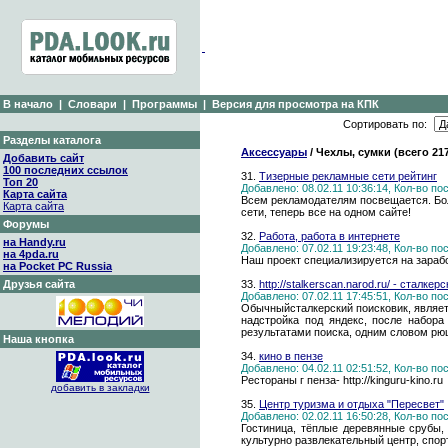
В начало
|
Словари
|
Программы
|
Версия для просмотра на КПК
Сортировать по:
Разделы каталога
Аксессуары
/ Чехлы, сумки (всего 21
Добавить сайт
100 последних ссылок
31.
Тизерные рекламные сети рейтинг
Топ 20
Добавлено: 08.02.11 10:36:14, Кол-во п
Карта сайта
Всем рекламодателям посвещается. Бол
Карта сайта
сети, теперь все на одном сайте!
Форумы
32.
Работа, работа в интернете
на Handy.ru
Добавлено: 07.02.11 19:23:48, Кол-во п
на 4pda.ru
Наш проект специализируется на зарабо
на Pocket PC Russia
Друзья сайта
33.
http://stalkerscan.narod.ru/ - сталке
Добавлено: 07.02.11 17:45:51, Кол-во п
Обычныйсталкерский поисковик, являетс
надстройка под яндекс, после набора
результатами поиска, одним словом рю
Наша кнопка
34.
кино в пензе
Добавлено: 04.02.11 02:51:52, Кол-во п
Рестораны г пенза- http://kinguru-kino.ru
добавить в закладки
35.
Центр туризма и отдыха "Пересвет"
Добавлено: 02.02.11 16:50:28, Кол-во п
Гостиница, тёплые деревянные срубы, 
культурно развлекательный центр, спор