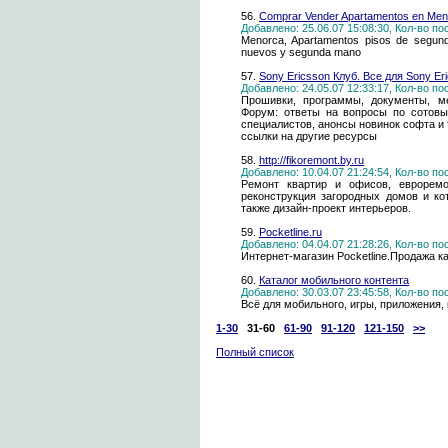
56.
Comprar Vender Apartamentos en Men
Добавлено: 25.06.07 15:08:30, Кол-во п
Menorca, Apartamentos pisos de segun
nuevos y segunda mano
57.
Sony Ericsson Клуб. Все для Sony Er
Добавлено: 24.05.07 12:33:17, Кол-во п
Прошивки, программы, документы, ме
Форум: ответы на вопросы по сотовы
специалистов, анонсы новинок софта и т
ссылки на другие ресурсы
58.
http://fikoremont.by.ru
Добавлено: 10.04.07 21:24:54, Кол-во п
Ремонт квартир и офисов, евроремон
реконструкция загородных домов и ко
также дизайн-проект интерьеров.
59.
Pocketline.ru
Добавлено: 04.04.07 21:28:26, Кол-во п
Интернет-магазин Pocketline.Продажа 
60.
Каталог мобильного контента
Добавлено: 30.03.07 23:45:58, Кол-во п
Всё для мобильного, игры, приложения,
1-30
31-60
61-90
91-120
121-150
>>
Полный список