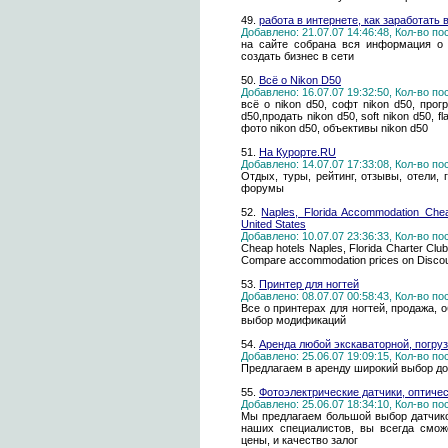
49.
работа в интернете, как заработать 
Добавлено: 21.07.07 14:46:48, Кол-во п
на сайте собрана вся информация о 
создать бизнес в сети
50.
Всё о Nikon D50
Добавлено: 16.07.07 19:32:50, Кол-во п
всё о nikon d50, софт nikon d50, прог
d50,продать nikon d50, soft nikon d50, f
фото nikon d50, объективы nikon d50
51.
На Курорте.RU
Добавлено: 14.07.07 17:33:08, Кол-во п
Отдых, туры, рейтинг, отзывы, отели, 
форумы
52.
Naples, Florida Accommodation Che
United States
Добавлено: 10.07.07 23:36:33, Кол-во п
Cheap hotels Naples, Florida Charter Club 
Compare accommodation prices on Discount
53.
Принтер для ногтей
Добавлено: 08.07.07 00:58:43, Кол-во п
Все о принтерах для ногтей, продажа,
выбор модификаций
54.
Аренда любой экскаваторной, погруз
Добавлено: 25.06.07 19:09:15, Кол-во п
Предлагаем в аренду широкий выбор до
55.
Фотоэлектрические датчики, оптичес
Добавлено: 25.06.07 18:34:10, Кол-во п
Мы предлагаем большой выбор датчик
наших специалистов, вы всегда смож
цены, и качество залог