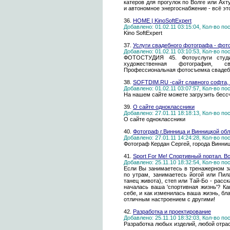
катеров для прогулок по Волге или Ах
и автономное энергоснабжение - всё это
36.
HOME | KinoSoftExpert
Добавлено: 01.02.11 03:15:04, Кол-во п
Kino SoftExpert
37.
Услуги свадебного фотографа - фот
Добавлено: 01.02.11 03:10:53, Кол-во п
ФОТОСТУДИЯ 45. Фотоуслуги студи
художественная фотография, с
Профессиональная фотосъемка свадеб
38.
SOFTDIM.RU -сайт славного софта, 
Добавлено: 01.02.11 03:07:57, Кол-во п
На нашем сайте можете загрузить бессч
39.
О сайте одноклассники
Добавлено: 27.01.11 18:18:13, Кол-во п
О сайте одноклассники
40.
Фотограф г.Винница и Винницкой об
Добавлено: 27.01.11 14:24:28, Кол-во п
Фотограф Кердан Сергей, города Винниц
41.
Sport For Me! Спортивный портал. Вс
Добавлено: 25.11.10 18:32:54, Кол-во п
Если Вы занимаетесь в тренажерном за
по утрам, занимаетесь йогой или Пил
танец живота), степ или Тай-Бо - рас
началась ваша 'спортивная жизнь'? Ка
себе, и как изменилась ваша жизнь, б
отличным настроением с другими!
42.
Разработка и проектирование
Добавлено: 25.11.10 18:32:03, Кол-во п
Разработка любых изделий, любой отра