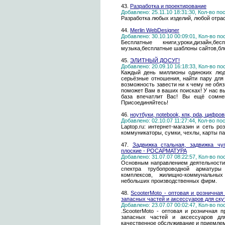
43.
Разработка и проектирование
Добавлено: 25.11.10 18:31:30, Кол-во п
Разработка любых изделий, любой отра
44.
Merlin WebDesigner
Добавлено: 30.10.10 00:09:01, Кол-во п
Бесплатные книги,уроки,дизайн,бе
музыка,бесплатные шаблоны сайтов,бло
45.
ЭЛИТНЫЙ ДОСУГ!
Добавлено: 20.09.10 16:18:33, Кол-во п
Каждый день миллионы одиноких люд
серьёзные отношения, найти пару для
возможность завести ни к чему не обя
поможет Вам в ваших поисках! У нас в
база впечатлит Вас! Вы ещё сомне
Присоединяйтесь!
46.
ноутбуки, notebook, кпк, pda, цифровы
Добавлено: 02.10.07 11:27:44, Кол-во п
Laptop.ru: интернет-магазин и сеть р
коммуникаторы, сумки, чехлы, карты памят
47.
Задвижка стальная, задвижка чу
плоские - РОСАРМАТУРА
Добавлено: 31.07.07 08:22:57, Кол-во п
Основным направлением деятельности
спектра трубопроводной арматур
комплексов, жилищно-коммунальных
небольших производственных фирм.
48.
ScooterMoto - оптовая и розничная
запасных частей и аксессуаров для ску
Добавлено: 23.07.07 00:02:47, Кол-во п
.ScooterMoto - оптовая и розничная п
запасных частей и аксессуаров дл
качественное обслуживание и приемле