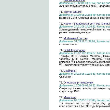
70.
GlobalConnection
Добавлено: 11.12.04 03:37:57, Кол-во п
Лучший тариф сотовой связи. Зарабаты
71.
Братск OnLine
Добавлено: 14.09.05 20:38:49, Кол-во п
Братск в Сети. Сотовая связь в Братск
72.
Neotel - Заработок в сети без границ!
Добавлено: 24.01.06 14:16:51, Кол-во п
Услуги дальней телефонной связи по ни
рынке телекоммуникации
73.
Мобильный портал
Добавлено: 31.03.11 11:39:01, Кол-во п
сотовая связь
74.
GSM Корпорация
Добавлено: 27.12.10 14:06:27, Кол-во п
Тарифы МТС, Билайн, Мегафон, Скай
тарифам МТС, Билайн, Мегафон, Ск
номеров  Продажа прямых московских
 Подключение туристических сим-кар
75.
Скайлинк
Добавлено: 24.02.06 10:14:53, Кол-во п
Скайлинк
76.
Оператор ip телефонии
Добавлено: 10.06.06 02:16:32, Кол-во п
Оператор связи нового поколения п
средств до 95%.
77.
Мегафон.
Добавлено: 07.07.05 11:27:09, Кол-во п
Ты знаешь место где связь еще де
платы,быстрые СМС.Заходи-http://www.t