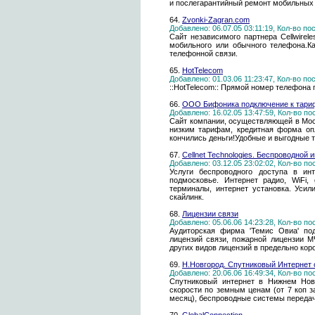
и послегарантийный ремонт мобильных
64.
Zvonki-Zagran.com
Добавлено: 06.07.05 03:11:19, Кол-во п
Сайт независимого партнера Cellwirel
мобильного или обычного телефона.К
телефонной связи.
65.
HotTelecom
Добавлено: 01.03.06 11:23:47, Кол-во п
::HotTelecom:: Прямой номер телефона 
66.
ООО Бифоника подключение к тари
Добавлено: 16.02.05 13:47:59, Кол-во п
Сайт компании, осуществляющей в Мос
низким тарифам, кредитная форма оп
кончились деньги!Удобные и выгодные 
67.
Cellnet Technologies. Беспроводной 
Добавлено: 03.12.05 23:02:02, Кол-во п
Услуги беспроводного доступа в инт
подмосковье. Интернет радио, WiFi,
терминалы, интернет установка. Усил
скайлинк.
68.
Лицензии связи
Добавлено: 05.06.06 14:23:28, Кол-во п
Аудиторская фирма 'Темис Овиа' по
лицензий связи, пожарной лицензии М
других видов лицензий в предельно коро
69.
Н.Новгород. Спутниковый Интернет 
Добавлено: 20.06.06 16:49:34, Кол-во п
Спутниковый интернет в Нижнем Новг
скорости по земным ценам (от 7 коп з
месяц), беспроводные системы передач