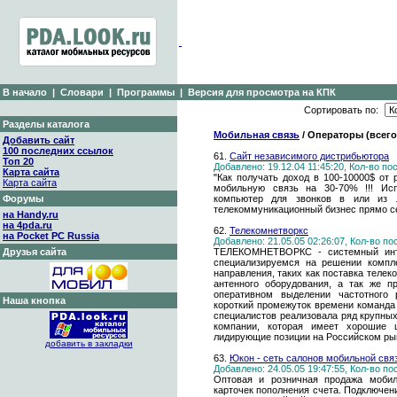
В начало
|
Словари
|
Программы
|
Версия для просмотра на КПК
Сортировать по:
Разделы каталога
Мобильная связь
/ Операторы (всего
Добавить сайт
100 последних ссылок
61.
Сайт независимого дистрибьютора
Топ 20
Добавлено: 19.12.04 11:45:20, Кол-во п
Карта сайта
"Как получать доход в 100-10000$ от
Карта сайта
мобильную связь на 30-70% !!! Ис
Форумы
компьютер для звонков в или из л
телекоммуникационный бизнес прямо сей
на Handy.ru
на 4pda.ru
62.
Телекомнетворкс
на Pocket PC Russia
Добавлено: 21.05.05 02:26:07, Кол-во п
Друзья сайта
ТЕЛЕКОМНЕТВОРКС - системный инте
специализируемся на решении компле
направления, таких как поставка теле
антенного оборудования, а так же п
оперативном выделении частотного
Наша кнопка
короткий промежуток времени команд
специалистов реализовала ряд крупных
компании, которая имеет хорошие 
лидирующие позиции на Российском ры
добавить в закладки
63.
Юкон - сеть салонов мобильной свя
Добавлено: 24.05.05 19:47:55, Кол-во п
Оптовая и розничная продажа мобил
карточек пополнения счета. Подключени