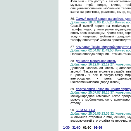
iDea Fun - это доступ к эксклюзивн
музыка, mp3, видео, клипы, тр
специализированное мобильное телевид
картинки, рингтоны, реалтоны, юмор, по
86.
Самый низкий тариф на мобильную с
Добавлено: 18.03.06 11:05:20, Кол-во п
Самый низкий тариф на мобильную с
тарифа, недоступного ранее индивидуа
связь всем желающим. Кроме того, ко
услуги, например, любимый городской
тарифу оператора! Оплата производится
87.
Компания TelMe! Мировой оператор 
Добавлено: 02.04.07 11:49:53, Кол-во п
Полная свобода общения - это мечта ка
88.
Дешёвая мобильная связь
Добавлено: 16.12.04 22:19:27, Кол-во п
Дешёвая мобильная связь (наиболе
звонки). Так же вы можете и зарабатыв
5 центов / 30 сек. В любую точку мир
внегородских - цена одинакова... h
username=xaionaro (город любой)
89.
Услуги связи Telme по низким тари
Добавлено: 25.07.07 18:13:37, Кол-во п
Международная компания Telme предла
можно с мобильного, со стационарно
страну.
90.
KLIM.NET.UA
Добавлено: 25.06.05 23:35:32, Кол-во п
Анонимная отправка e-mail, cсылки, музе
возможностей этого сайта не перечисли
1-30
31-60
61-90
91-96