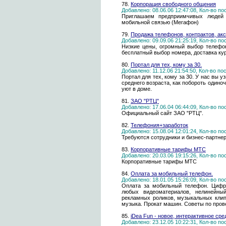
78.
Корпорация свободного общения
Добавлено: 08.06.06 12:47:08, Кол-во п
Приглашаем предприимчивых людей 
мобильной связью (Мегафон)
79.
Продажа телефонов, контрактов, акс
Добавлено: 09.09.06 21:25:19, Кол-во п
Низкие цены, огромный выбор телефон
бесплатный выбор номера, доставка ку
80.
Портал для тех, кому за 30.
Добавлено: 11.12.06 21:54:50, Кол-во п
Портал для тех, кому за 30. У нас вы у
среднего возраста, как побороть одиноч
уют в доме.
81.
ЗАО "РТЦ"
Добавлено: 17.06.04 06:44:09, Кол-во п
Официальный сайт ЗАО "РТЦ".
82.
Телефония+заработок
Добавлено: 15.08.04 12:01:24, Кол-во п
Требуются сотрудники и бизнес-партн
83.
Корпоративные тарифы МТС
Добавлено: 20.03.06 19:15:26, Кол-во п
Корпоративные тарифы МТС
84.
Оплата за мобильный телефон.
Добавлено: 18.01.05 15:26:09, Кол-во п
Оплата за мобильный телефон. Цифр
любых видеоматериалов, нелинейны
рекламных роликов, музыкальных клип
музыка. Прокат машин. Советы по пров
85.
iDea Fun - новое, интерактивное ср
Добавлено: 23.12.05 10:22:31, Кол-во п