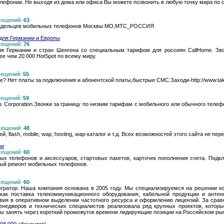
телефонии. Не выходя из дома или офиса Вы можете позвонить в любую точку мира по
осещений:
63
владельцев мобильных телефонов Москвы МО,МТС_РОССИЯ
 для Германии и Европы
осещений:
76
для Германии и стран Шенгена со специальным тарифом для россиян CallHome. З
лее чем 20 000 HotSpot по всему миру.
осещений:
55
? Нет платы за подключения и абонентской платы,быстрые СМС.Заходи-http://www.tak
осещений:
59
ss Corporation.Звонки за границу по низким тарифам с мобильного или обычного телеф
осещений:
48
й, flash, mobile, wap, hosting, wap-каталог и т.д. Всех возможностей этого сайта не пер
зи
осещений:
60
х телефонов и аксессуаров, стартовых пакетов, карточек пополнения счета. Подклю
ный ремонт мобильных телефонов.
осещений:
60
атор. Наша компания основана в 2005 году. Мы специализируемся на решении ко
 как поставка телекоммуникационного оборудования, кабельной продукции и антен
твия в оперативном выделении частотного ресурса и оформлению лицензий. За срав
еджеров и технических специалистов реализовала ряд крупных проектов, которы
ы занять через короткий промежуток времени лидирующие позиции на Российском рын