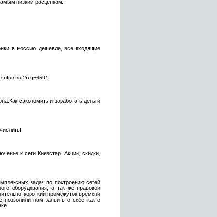
 самым низким расценкам.
вонки в Россию дешевле, все входящие
sofon.net?reg=6594
она.Как сэкономить и заработать деньги
ечислить!
чение к сети Киевстар. Акции, скидки,
мплексных задач по построению сетей
ного оборудования, а так же правовой
нительно короткий промежуток времени
е позволили нам заявить о себе как о
ке.