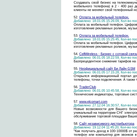
Создавать свой бизнес на телекоммуни
мобильного телефона) в 2 - 400 раз 
клиенты не меняют свой телефонный н
52.
Оплата за мобильный телефон.
Добавлено: 18.01.05 15:26:09, Кол-во п
Оплата за мобильный телефон. Цифров
изготовление рекламных роликов, музы
53.
Оплата за мобильный телефон.
Добавлено: 18.01.05 15:25:45, Кол-во п
Оплата за мобильный телефон. Цифров
изготовление рекламных роликов, музы
54.
CellWireless - Бизнес с сотовой связ
Добавлено: 06.01.05 18:22:59, Кол-во п
Базпрецедентное снижение тарифов на 
55.
Неофициальный сайт Би Лайн GSM
Добавлено: 06.01.05 17:15:28, Кол-во п
Открылся информационный портал для
телефоны, точки подключения. А так
56.
TraderClub
Добавлено: 06.01.05 10:45:58, Кол-во п
Технические индикаторы, торговые сист
57.
www.elcomart.com
Добавлено: 27.12.04 16:30:57, Кол-во п
Новые возможности для Вашего бизнес
уникальный на территории СНГ электро
обслуживание торговой площадки Вашей
58.
Сайт независимого дистрибьютора
Добавлено: 19.12.04 11:45:20, Кол-во п
"Как получать доход в 100-10000$ от 
телефон или компьютер для звонков в