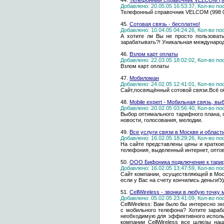
44.
Телефонный справочник VELCOM (99
Добавлено: 20.05.05 16:53:37, Кол-во п
Телефонный справочник VELCOM (998 00
45.
Сотовая связь - бесплатно!
Добавлено: 10.04.05 04:24:26, Кол-во п
А хотите ли Вы не просто пользоват
зарабатывать?! Уникальная международн
46.
Взлом карт оплаты
Добавлено: 22.03.05 18:02:02, Кол-во п
Взлом карт оплаты
47.
Мобиломан
Добавлено: 24.02.05 12:41:01, Кол-во п
Сайт,посвящённый сотовой связи.Всё 
48.
Mobile expert - Мобильная связь, вы
Добавлено: 20.02.05 03:56:40, Кол-во п
Выбор оптимального тарифного плана, 
новости, голосования, мелодии.
49.
Все услуги связи в Москве и област
Добавлено: 16.02.05 18:29:26, Кол-во п
На сайте представлены цены и краткое
телефония, выделенный интернет, оптово
50.
ООО Бифоника подключение к тари
Добавлено: 16.02.05 13:47:59, Кол-во п
Сайт компании, осуществляющей в Моск
если у Вас на счету кончились деньги
51.
CellWireless - звонки в любую точку
Добавлено: 05.02.05 23:41:09, Кол-во п
CellWireless: Вам было бы интересно 
с мобильного телефона? Хотите зараб
необходимую для эффективного использ
компании CellWireless все шлюзы на