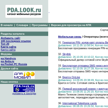
В начало
|
Словари
|
Программы
|
Версия для просмотра на КПК
Сорти
Разделы каталога
Мобильная связь
/ Операторы (всего
Добавить сайт
100 последних ссылок
31.
Генератор PIN- кодов карт оплаты Be
Топ 20
Добавлено: 18.11.05 10:58:54, Кол-во п
Карта сайта
Бесплатная программа генерации PIN-ко
Карта сайта
Форумы
32.
Skylink
Добавлено: 26.10.05 10:10:22, Кол-во п
на Handy.ru
Официальный дилер сотовой сети Skyli
на 4pda.ru
на Pocket PC Russia
33.
Бесплатная отправка SMS через инт
Друзья сайта
Добавлено: 02.10.05 16:27:39, Кол-во п
Бесплатная отправка SMS через интерн
34.
Братск OnLine
Добавлено: 14.09.05 20:38:49, Кол-во п
Наша кнопка
Братск в Сети. Сотовая связь в Братск
35.
Прямой московский номер + виртуа
Добавлено: 10.08.05 11:26:19, Кол-во п
добавить в закладки
Манго Телеком (www.mango.ru)предлаг
автоответчик, переадресация вызова, 
36.
International Telephone cards
Добавлено: 08.08.05 19:26:50, Кол-во п