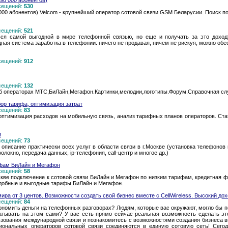
8 000 абонентов)
осещений:
530
0 абонентов).Velcom - крупнейший оператор сотовой связи GSM Беларусии. Поиск п
осещений:
521
ься самой выгодной в мире телефонной связью, но еще и получать за это доход?
ая система заработка в телефонии: ничего не продавая, ничем не рискуя, можно обе
осещений:
912
осещений:
132
об операторах МТС,БиЛайн,Мегафон.Картинки,мелодии,логотипы.Форум.Справочная сл
бор тарифа, оптимизация затрат
осещений:
83
оптимизация расходов на мобильную связь, анализ тарифных планов операторов. Стат
и
осещений:
73
 описание практически всех услуг в области связи в г.Москве (установка телефоно
локно, передача данных, ip-телефония, call-центр и многое др.)
фам БиЛайн и Мегафон
осещений:
58
ве подключение к сотовой связи БиЛайн и Мегафон по низким тарифам, кредитная 
!Удобные и выгодные тарифы БиЛайн и Мегафон.
 мира от 3 центов. Возможности создать свой бизнес вместе с CellWireless. Высокий дох
осещений:
84
экономить деньги на телефонных разговорах? Людям, которые вас окружают, могло бы 
атывать на этом сами? У вас есть прямо сейчас реальная возможность сделать э
ования международной связи и познакомитесь с возможностями создания бизнеса вме
циональных операторов сотовой связи соединяются в единую сотовую сеть! Сего