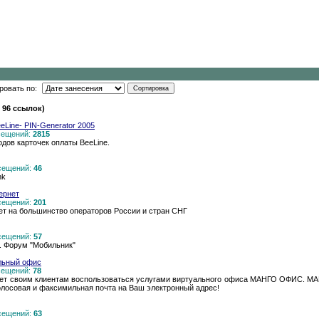
ровать по:
 96 ссылок)
eLine- PIN-Generator 2005
осещений:
2815
дов карточек оплаты BeeLine.
осещений:
46
nk
ернет
осещений:
201
ет на большинство операторов России и стран СНГ
осещений:
57
е. Форум "Мобильник"
льный офис
осещений:
78
ает своим клиентам воспользоваться услугами виртуального офиса МАНГО ОФИС. М
голосовая и факсимильная почта на Ваш электронный адрес!
осещений:
63