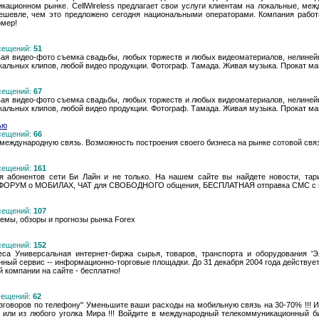
кационном рынке. CellWireless предлагает свои услуги клиентам на локальные, ме
дешевле, чем это предложено сегодня национальными операторами. Компания работ
омер!
осещений:
51
ая видео-фото съемка свадьбы, любых торжеств и любых видеоматериалов, нелиней
кальных клипов, любой видео продукции. Фотограф. Тамада. Живая музыка. Прокат м
осещений:
67
ая видео-фото съемка свадьбы, любых торжеств и любых видеоматериалов, нелиней
кальных клипов, любой видео продукции. Фотограф. Тамада. Живая музыка. Прокат м
ью
осещений:
66
международную связь. Возможность построения своего бизнеса на рынке сотовой связ
осещений:
161
 абонентов сети Би Лайн и не только. На нашем сайте вы найдете новости, тар
же ФОРУМ о МОБИЛАХ, ЧАТ для СВОБОДНОГО общения, БЕСПЛАТНАЯ отправка СМС с н
осещений:
107
емы, обзоры и прогнозы рынка Forex
осещений:
152
а Универсальная интернет-биржа сырья, товаров, транспорта и оборудования 'Эл
нный сервис -- информационно-торговые площадки. До 31 декабря 2004 года действует
 компании на сайте - бесплатно!
осещений:
62
разговоров по телефону" Уменьшите ваши расходы на мобильную связь на 30-70% !!!
 или из любого уголка Мира !!! Войдите в международный телекоммуникационный би