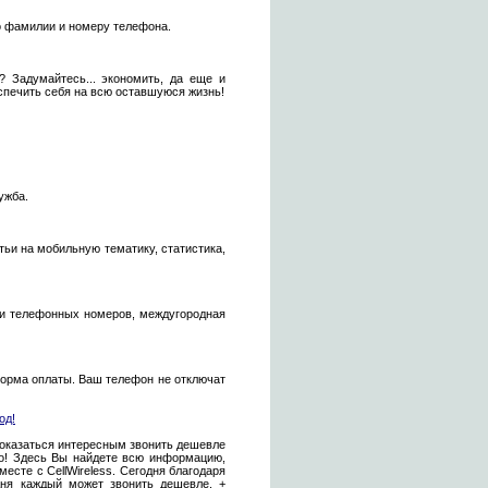
о фамилии и номеру телефона.
 Задумайтесь... экономить, да еще и
спечить себя на всю оставшуюся жизнь!
ужба.
ьи на мобильную тематику, статистика,
в и телефонных номеров, междугородная
форма оплаты. Ваш телефон не отключат
од!
показаться интересным звонить дешевле
то! Здесь Вы найдете всю информацию,
сте с CellWireless. Сегодня благодаря
дня каждый может звонить дешевле. +