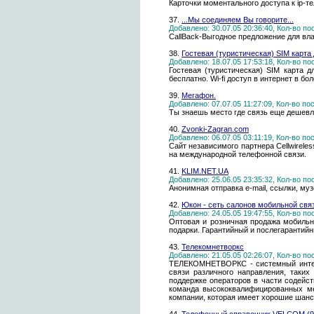
Карточки моментального доступа к ip-
37.
...Мы соединяем Вы говорите...
Добавлено: 30.07.05 20:36:40, Кол-во п
CallBack-Выгодное предложение для 
38.
Гостевая (туристическая) SIM карта
Добавлено: 18.07.05 17:53:18, Кол-во п
Гостевая (туристическая) SIM карта 
бесплатно. Wi-fi доступ в интернет в бо
39.
Мегафон.
Добавлено: 07.07.05 11:27:09, Кол-во п
Ты знаешь место где связь еще дешевле
40.
Zvonki-Zagran.com
Добавлено: 06.07.05 03:11:19, Кол-во п
Сайт независимого партнера Cellwirele
на международной телефонной связи.
41.
KLIM.NET.UA
Добавлено: 25.06.05 23:35:32, Кол-во п
Анонимная отправка e-mail, cсылки, музе
42.
Юкон - сеть салонов мобильной свя
Добавлено: 24.05.05 19:47:55, Кол-во п
Оптовая и розничная продажа мобильны
подарки. Гарантийный и послегарантий
43.
Телекомнетворкс
Добавлено: 21.05.05 02:26:07, Кол-во п
ТЕЛЕКОМНЕТВОРКС - системный интегр
связи различного направления, таких
поддержке операторов в части содейс
команда высококвалифицированных мен
компании, которая имеет хорошие шанс