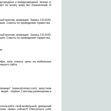
ждугородные и международные звонки (с
ает по всему миру без ограничений. И
ный монтаж, анимация. Запись CD,DVD,
ашин. Советы по проведению торжества.
ный монтаж, анимация. Запись CD,DVD,
ашин. Советы по проведению торжества.
и.
ифы, зону охвата, цены на мобильные
ашего сайта.
комарт' (www.elcomart.com) запустила
 акция - первые 2 месяца размещение и
 Используйте свой мобильный, домашний
знес прямо сейчас!!! Обеспечьте себе