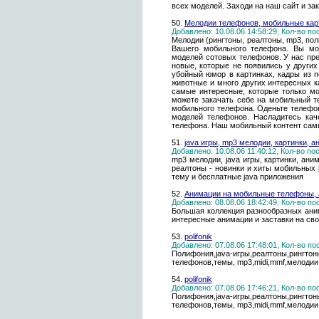
всех моделей. Заходи на наш сайт и за
50.
Мелодии телефонов, мобильные карт
Добавлено: 10.08.06 14:58:29, Кол-во п
Мелодии (рингтоны, реалтоны, mp3, пол
Вашего мобильного телефона. Вы мо
моделей сотовых телефонов. У нас пр
новые, которые не появились у других
убойный юмор в картинках, кадры из 
животные и много других интересных к
самые интересные, которые только м
можете закачать себе на мобильный т
мобильного телефона. Оденьте телефо
моделей телефонов. Насладитесь кач
телефона. Наш мобильный контент самы
51.
java игры, mp3 мелодии, картинки, а
Добавлено: 10.08.06 11:40:12, Кол-во п
mp3 мелодии, java игры, картинки, ани
реалтоны - новинки и хиты мобильных 
тему и бесплатные java приложения
52.
Анимации на мобильные телефоны, 
Добавлено: 08.08.06 18:42:49, Кол-во п
Большая коллекция разнообразных ани
интересные анимации и заставки на сво
53.
polifonik
Добавлено: 07.08.06 17:48:01, Кол-во п
Полифония,java-игры,реалтоны,рингт
телефонов,темы, mp3,midi,mmf,мелодии
54.
polifonik
Добавлено: 07.08.06 17:46:21, Кол-во п
Полифония,java-игры,реалтоны,рингт
телефонов,темы, mp3,midi,mmf,мелодии