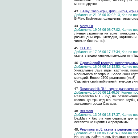
Мобильные телефоны, аксессуары. Хи
многое другое
43.
E-Play: flash-игры, флеш-игры, игры
Добавлено: 21.08.06 02:02:13, Кол-во п
E-Play: flash-игры, флеш-игры, игры онл
44.
Moby-Or
Добавлено: 19.08.06 08:07:02, Кол-во п
Личная страничка интернет имеющая о
размещены игры, мелодии, картинки и 
числе и бесплатно).
45.
СОТИК
Добавлено: 17.08.06 17:47:34, Кол-во п
скачать видео картинки мелодии mmf j
46.
Сделай свой телефон неповторимы
Добавлено: 16.08.06 15:12:53, Кол-во п
Уникальные Java игры, картинки, пол
мобильного телефона: Более 2000 карт
мелодий. Более 2700 реалтонов (mp3). 
Сделайте свой мобильный телефон уни
47.
Restoranchik.RU - гид по развлечени
Добавлено: 14.08.06 11:46:07, Кол-во п
Restoranchik.RU - гид по развлечени
казино, центры отдыха, фитнес-клубы,
заведения города Самары.
48.
BezMani
Добавлено: 13.08.06 15:17:37, Кол-во п
BezMani - бесплатные сервисы для м
бесплатные скрипты и программы.
49.
Реалтоны мр3, скачать реалтоны m
Добавлено: 11.08.06 12:41:43, Кол-во п
На нашем сайте очень большая коллек