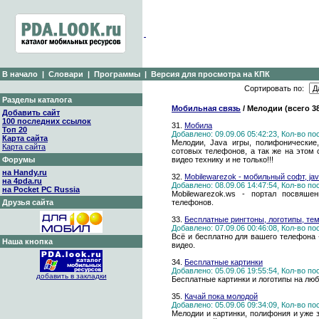
В начало
|
Словари
|
Программы
|
Версия для просмотра на КПК
Сортировать по:
Разделы каталога
Мобильная связь
/ Мелодии (всего 3
Добавить сайт
100 последних ссылок
31.
Мобила
Топ 20
Добавлено: 09.09.06 05:42:23, Кол-во п
Карта сайта
Мелодии, Java игры, полифонические
Карта сайта
сотовых телефонов, а так же на этом 
Форумы
видео технику и не только!!!
на Handy.ru
32.
Mobilewarezok - мобильный софт, jav
на 4pda.ru
Добавлено: 08.09.06 14:47:54, Кол-во п
на Pocket PC Russia
Mobilewarezok.ws - портал посвяш
Друзья сайта
телефонов.
33.
Бесплатные рингтоны, логотипы, тем
Добавлено: 07.09.06 00:46:08, Кол-во п
Всё и бесплатно для вашего телефона 
Наша кнопка
видео.
34.
Бесплатные картинки
Добавлено: 05.09.06 19:55:54, Кол-во п
добавить в закладки
Бесплатные картинки и логотипы на лю
35.
Качай пока молодой
Добавлено: 05.09.06 09:34:09, Кол-во п
Мелодии и картинки, полифония и уже з