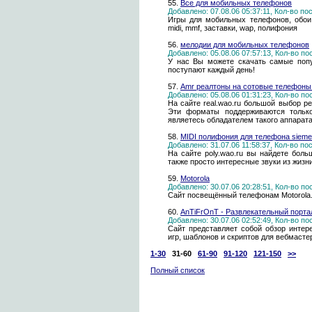
55.
Все для мобильных телефонов
Добавлено: 07.08.06 05:37:11, Кол-во п
Игры для мобильных телефонов, обои, 
midi, mmf, заставки, wap, полифония
56.
мелодии для мобильных телефонов
Добавлено: 05.08.06 07:57:13, Кол-во п
У нас Вы можете скачать самые поп
поступают каждый день!
57.
Amr реалтоны на сотовые телефоны 
Добавлено: 05.08.06 01:31:23, Кол-во п
На сайте real.wao.ru большой выбор р
Эти форматы поддерживаются тольк
являетесь обладателем такого аппарата
58.
MIDI полифония для телефона sieme
Добавлено: 31.07.06 11:58:37, Кол-во п
На сайте poly.wao.ru вы найдете бол
также просто интересные звуки из жизни
59.
Motorola
Добавлено: 30.07.06 20:28:51, Кол-во п
Сайт посвещённый телефонам Motorola.
60.
AnTiFrOnT - Развлекательный порта
Добавлено: 30.07.06 02:52:49, Кол-во п
Сайт представляет собой обзор интер
игр, шаблонов и скриптов для вебмасте
1-30
31-60
61-90
91-120
121-150
>>
Полный список