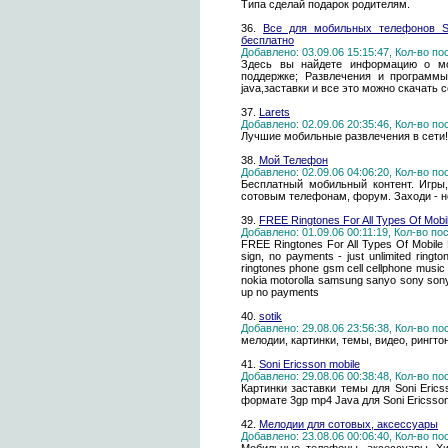
Типа сделай подарок родителям.
36.
Все для мобильных телефонов Son
бесплатно
Добавлено: 03.09.06 15:15:47, Кол-во п
Здесь вы найдете информацию о мо
поддержке; Развлечения и программы
java,заставки и все это можно скачать 
37.
Larets
Добавлено: 02.09.06 20:35:46, Кол-во п
Лучшие мобильные развлечения в сети!!! T
38.
Мой Телефон
Добавлено: 02.09.06 04:06:20, Кол-во п
Бесплатный мобильный контент. Игры,
сотовым телефонам, форум. Заходи - н
39.
FREE Ringtones For All Types Of Mobi
Добавлено: 01.09.06 00:11:19, Кол-во п
FREE Ringtones For All Types Of Mobile 
sign, no payments - just unlimited ringt
ringtones phone gsm cell cellphone music 
nokia motorolla samsung sanyo sony sony-
up no payments
40.
sotik
Добавлено: 29.08.06 23:56:38, Кол-во п
мелодии, картинки, темы, видео, рингто
41.
Soni Ericsson mobile
Добавлено: 29.08.06 00:38:48, Кол-во п
Картинки заставки темы для Soni Eric
формате 3gp mp4 Java для Soni Ericsson
42.
Мелодии для сотовых, аксессуары
Добавлено: 23.08.06 00:06:40, Кол-во п