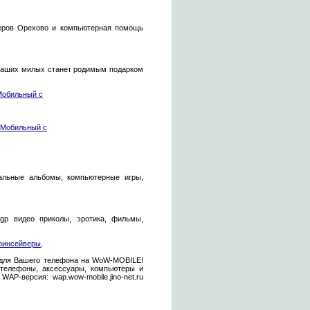
теров Орехово и компьютерная помощь
х ваших милых станет родимым подарком
 Мобильный с
. Мобильный с
альные альбомы, компьютерные игры,
 3gp видео приколы, эротика, фильмы,
кринсейверы,
е для Вашего телефона на WoW-MOBILE!
 телефоны, аксессуары, компьютеры и
AP-версия: wap.wow-mobile.jino-net.ru