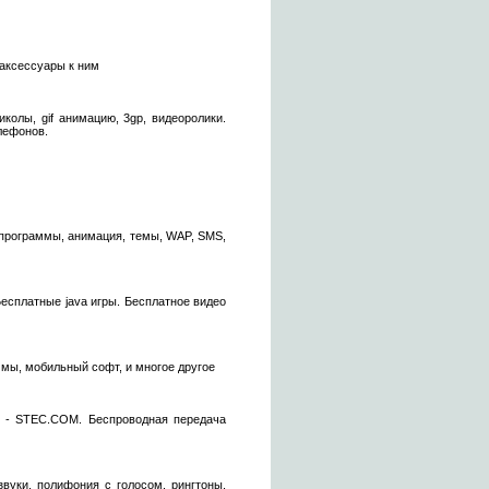
 аксессуары к ним
колы, gif анимацию, 3gp, видеоролики.
лефонов.
, программы, анимация, темы, WAP, SMS,
есплатные java игры. Бесплатное видео
ммы, мобильный софт, и многое другое
зи - STEC.COM. Беспроводная передача
звуки, полифония с голосом, рингтоны,