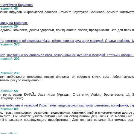
 ноутбуков Борисово
осещений:
48
ление вирусов информеров банеров. Ремонт ноутбуков Борисово, ремонт компью
ьницу на телефон.
осещений:
29
адьбой, юбилеем, денем здоровья, призднания в любви, праздниками. Это для все
а, постоянно обновляемая база, обзор новинок java игр и мелодий. Статьи и обзоры.
осещений:
373
та, постоянно обновляемая база, обзор новинок java игр и мелодий. Статьи и обзоры
осещений:
202
осещений:
239
для мобильного телефона, новые фильмы, интересные книги, софт, обои, музык
ляем ресурс ежедневно!!!
осещений:
58
регистрации КАЧАЙ.: Java игры (Аркады, Стратегии, Action, Эротические, ..),
 природа, секс)
твой мобильный телефон! Игры, темы, видеозвонки, картинки, реалтоны, полифония, с
осещений:
89
о, темы, полифония, реалтоны, видеозвонки, картинки, mp3 и многое-многое друго
качайте! Вы можете узнать актуальные на сегодняшний день цены на мобильные
ine заказа и последующего приобретения! Для тех, кто остался без компьютера W