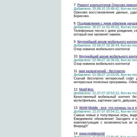
7.
Ремонт компьютеров Орехово ремонт
Добавлено: 25.08.10 15:48:42, Кол-во п
Орехово восстановление данных, уда
Борисово.
8.
Поздравления с днем юбилеем начал
Добавлено: 30.07.10 02:45:02, Кол-во п
Телефонные песни с днем рождения, св
который они запомнят навеки.
9.
Крупнейший архив мобильного контент
Добавлено: 02.08.07 16:36:44, Кол-во п
Озор новинок мобильного контента!
10.
Крупнейший архив мобильного контен
Добавлено: 02.08.07 16:36:05, Кол-во п
Озор новинок мобильного контента!
11.
мир развлечений - бесплатно
Добавлено: 01.08.07 12:03:00, Кол-во п
Скачай бесплатно интересный софт 
интересные полезные программы. Обнов
12.
MobFilms
Добавлено: 21.07.07 20:53:12, Кол-во п
Качественный мобильный контент без 
мультфильмы, картинки (авто, девушки,
13.
WoW-Mobile - все, что хочешь ты и 
Добавлено: 21.07.07 00:54:21, Кол-во п
Самые новые и популярные игры, виде
Ежедневное обновление! Заходите и 
комплектующие с возможностью их on-l
Вперед!!!
14.
www.mobileworld