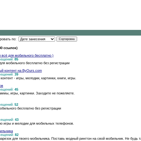
ровать по:
80 ссылок)
и всё для мобильного бесплатно )
осещений:
85
для мобильного бесплатно без регистрации
ый контент на ByOurs.com
осещений:
39
онтент - игры, мелодии, картинки, книги, игры.
ов
осещений:
45
ммы, игры, картинки. Заходите не пожеляете.
осещений:
52
обильного бесплатно без регистрации
осещений:
43
о игры и мелодии для мобильных телефонов.
бильника
осещений:
82
нарезок для твоего мобильника. Поставь модный рингтон на свой мобильник. Не будь т