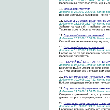
Добавлено: 11.07.07 17:46:45, Кол-во п
мобильный контент бесплатно: игры,мело
15.
Мобильная Удмуртия
Добавлено: 25.06.07 20:06:06, Кол-во п
Все для мобильных телефонов - контент
16.
Java игры, мелодии и картинки на с
Добавлено: 23.12.06 23:17:00, Кол-во п
Зайдите на наш сайт и найдите для св
Также вы можете бесплатно скачать мел
17.
Портал мобильных развлечений
Добавлено: 20.12.06 10:58:59, Кол-во п
Самая большая коллекция игр, музыки,
18.
Портал мобильных развлечений
Добавлено: 19.12.06 14:13:49, Кол-во п
Портал контента для мобильных телефон
мобильные знакомства.
19.
-=СКАЧАЙ ВСЁ БЕСПЛАТНО=-MP3,W
Добавлено: 07.12.06 13:48:00, Кол-во п
Бесплатно ВСЁ!!! Огромное количество
3GP. Мы собрали всё и отдаём Вам бесп
20.
Всё для мобильных телефонов Симе
Добавлено: 30.09.06 10:07:22, Кол-во п
Всё для владельцев мобильных телефоно
21.
Спутниковое оборудование интернет
Добавлено: 29.09.06 19:38:55, Кол-во п
Создание спутниковой сети, спутнико
данных, скорость передачи данных, се
22.
Полифония, игры, картинки, темы, 
Добавлено: 23.09.06 23:49:21, Кол-во п
Последние новинки мобильного контент