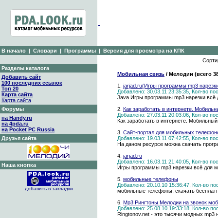
В начало
|
Словари
|
Программы
|
Версия для просмотра на КПК
Сорти
Разделы каталога
Мобильная связь
/ Мелодии (всего 3
Добавить сайт
100 последних ссылок
1.
jarjad.ru(Игры программы mp3 нарезк
Топ 20
Добавлено: 30.03.11 23:35:35, Кол-во п
Карта сайта
Java Игры программы mp3 нарезки всё 
Карта сайта
Форумы
2.
Как заработать в интернете. Мобильн
Добавлено: 27.03.11 20:03:06, Кол-во п
на Handy.ru
Как заработать в интернете. Мобильный к
на 4pda.ru
на Pocket PC Russia
3.
Сайт-портал для мобильных телефон
Друзья сайта
Добавлено: 19.03.11 07:42:55, Кол-во п
На даном ресурсе можна скачать програ
4.
jarjad.ru
Добавлено: 16.03.11 21:40:05, Кол-во п
Наша кнопка
Игры программы mp3 нарезки всё для м
5.
мобильные телефоны
Добавлено: 20.10.10 15:36:47, Кол-во п
добавить в закладки
мобильные телефоны, скачать бесплатн
6.
Mp3 Рингтоны.Мелодии на звонок мо
Добавлено: 25.08.10 19:33:18, Кол-во п
Ringtonov.net - это тысячи модных mp3 