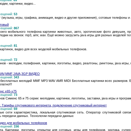
осещений:
69
дии, картинки, видео...
осещений:
53
 (музыка, игры, графика, анимация, видео и другие приложения), сотовые телефоны и
отовый
осещений:
867
оего мобильного телефона картинки животных, авто, эротические фото девушек, при
одии на звонок: mp3, amr, wav. Ещё можно загрузить java игры для разных моделей те
осещений:
81
 картинок, видео для всех моделей мобильных телефонов.
осещений:
72
ов - мелодии, полифония, картинки, логотипы, видео, реалтоны, рингтоны, java игры
AV,MMF,JAVA,3GP ВИДЕО
осещений:
343
 бесплатных мелодий MMF MP3 WAV AMR MIDI Бесплатные картинки всех размеров. Б
латно!!!
нс х65-х75
осещений:
73
в Сименс 65 и 75 серии: мелодиии, картинки, логотипы, заставки, java игры и програ
. Тарифы спутникового интернета, подключение спутниковый интернет
осещений:
69
вые сети характеристика, локальная спутниковая сеть. Оператор спутниковой свя
ть передачи данных. Технологии передачи данных
видео для мобильных телефонов
осещений:
156
а. Картинки, логотипы, открытки для сотовых. игры для телефонов, эротика, супер