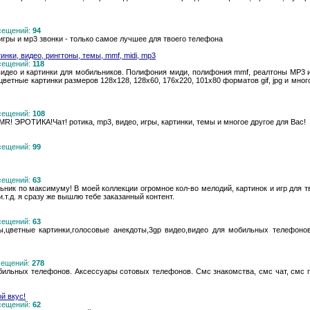
осещений:
94
игры и мр3 звонки - только самое лучшее для твоего телефона
инки, видео, рингтоны, темы, mmf, midi, mp3
осещений:
118
 видео и картинки для мобильников. Полифония миди, полифония mmf, реалтоны MP3 и
цветные картинки размеров 128х128, 128х60, 176х220, 101х80 форматов gif, jpg и мног
осещений:
108
ЭРОТИКА!Чат! ротика, mp3, видео, игры, картинки, темы и многое другое для Вас!
осещений:
99
осещений:
63
ьник по максимуму! В моей коллекции огромное кол-во мелодий, картинок и игр для т
и.т.д. я сразу же вышлю тебе заказанный контент.
осещений:
63
ны,цветные картинки,голосовые анекдоты,3gp видео,видео для мобильных телефонов
осещений:
278
обильных телефонов. Аксессуары сотовых телефонов. Смс знакомства, смс чат, смс
й вкус!
осещений:
62