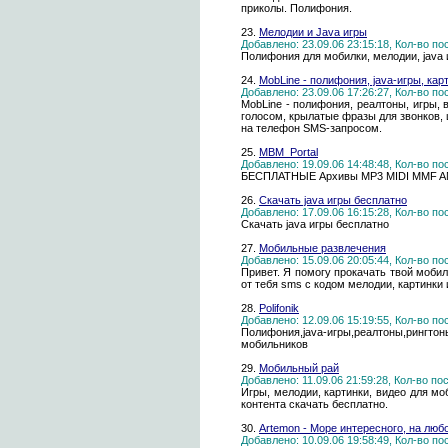
приколы. Полифония.
23.
Мелодии и Java игры
Добавлено: 23.09.06 23:15:18, Кол-во п
Полифония для мобилки, мелодии, java 
24.
MobLine - полифония, java-игры, карт
Добавлено: 23.09.06 17:26:27, Кол-во п
MobLine - полифония, реалтоны, игры,
голосом, крылатые фразы для звонков, 
на телефон SMS-запросом.
25.
MBM_Portal
Добавлено: 19.09.06 14:48:48, Кол-во п
БЕСПЛАТНЫЕ Архивы MP3 MIDI MMF AMR! 
26.
Скачать java игры бесплатно
Добавлено: 17.09.06 16:15:28, Кол-во п
Скачать java игры бесплатно
27.
Мобильные развлечения
Добавлено: 15.09.06 20:05:44, Кол-во п
Привет. Я помогу прокачать твой мобил
от тебя sms с кодом мелодии, картинки 
28.
Polifonik
Добавлено: 12.09.06 15:19:55, Кол-во п
Полифония,java-игры,реалтоны,рингто
мобильников
29.
Мобильный рай
Добавлено: 11.09.06 21:59:28, Кол-во п
Игры, мелодии, картинки, видео для м
контента скачать бесплатно.
30.
Artemon - Море интересного, на любо
Добавлено: 10.09.06 19:58:49, Кол-во п