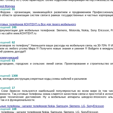
ет. Оплату по E-Gold гарантирую. Более подробная информация на http://nikiusa25s.nar
apol-Форума
осещений:
55
ol-Форума - организации, занимающейся развитием и продвижением Профессионал
 в области организации систем связи в рамках государственных и частных корпораци
отовых телефонов КОНТЕНТ.ru Все для твоего мобильного
осещений:
249
ументации для мобильных телефонов: Siemens, Motorola, Nokia, Sony Ericsson, Pana
се на сайте www.KOHTEHT.ru
осещений:
62
разговоров по телефону" Уменьшите ваши расходы на мобильную связь на 30-70% !!!
или из любого уголка Мира !!! Получите новые знания и умения !!! Войдите в межд
й уровень дохода!!!
екоммуникаций
осещений:
63
угородних, городских и сельских линий связи. Проектирование и строительство о
осещений:
1308
в, мелодии,инструкции,секретные коды,схемы кабелей и разъемов
осещений:
17
 Сони Эриксон пользуются наибольшей популярностью во всем мире (в том числ
енности. Так,сотовые телефоны нокиа славятся качеством связи и простотой в испо
едние технические достижения. Ну а мобильные аппараты шведско-японского аль
 так и в функциональности.
ные телефоны - каталог телефонов Nokia, Samsung, Siemens, LG, SonyEricsson
осещений:
108
телефоны - каталог телефонов Nokia, Samsung, Siemens, LG, SonyEricsson