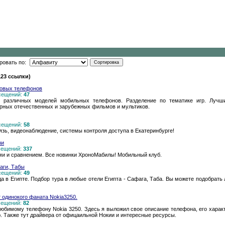
ровать по:
123 ссылки)
товых телефонов
осещений:
47
 различных моделей мобильных телефонов. Разделение по тематике игр. Лучшие
ярных отечественных и зарубежных фильмов и мультиков.
осещений:
58
язь, видеонаблюдение, системы контроля доступа в Екатеринбурге!
зи
осещений:
337
ми и сравнением. Все новинки ХроноМабилы! Мобильный клуб.
аги, Табы
осещений:
49
а в Египте. Подбор тура в любые отели Египта - Сафага, Таба. Вы можете подобрать
 одинокого фаната Nokia3250.
осещений:
82
имому телефону Nokia 3250. Здесь я выложил свое описание телефона, его характ
. Также тут драйвера от офицаильной Нокии и интересные ресурсы.