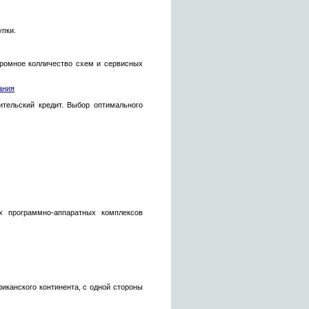
упки.
громное колличество схем и сервисных
ания
тельский кредит. Выбор оптимального
х программно-аппаратных комплексов
риканского континента, с одной стороны