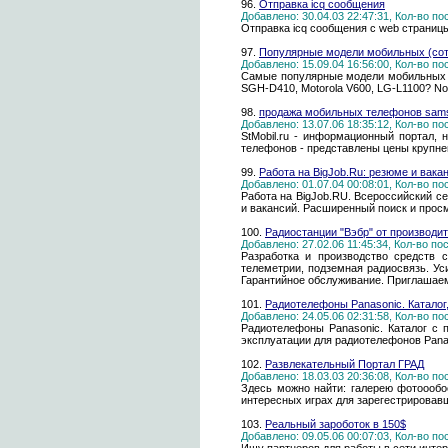
96.
Отправка icq сообщения
Добавлено: 30.04.03 22:47:31, Кол-во п
Отправка icq сообщения с web страниц
97.
Популярные модели мобильных (со
Добавлено: 15.09.04 16:56:00, Кол-во п
Самые популярные модели мобильных 
SGH-D410, Motorola V600, LG-L1100? No
98.
продажа мобильных телефонов sam
Добавлено: 13.07.06 18:35:12, Кол-во п
StMobil.ru - информационный портал,
телефонов - представлены цены крупне
99.
Работа на BigJob.Ru: резюме и вака
Добавлено: 01.07.04 00:08:01, Кол-во п
Работа на BigJob.RU. Всероссийский с
и вакансий. Расширенный поиск и просм
100.
Радиостанции "Вэбр" от производи
Добавлено: 27.02.06 11:45:34, Кол-во п
Разработка и производство средств с
телеметрии, подземная радиосвязь. Ус
Гарантийное обслуживание. Приглашае
101.
Радиотелефоны Panasonic. Каталог, 
Добавлено: 24.05.06 02:31:58, Кол-во п
Радиотелефоны Panasonic. Каталог с 
эксплуатации для радиотелефонов Pana
102.
Развлекательный Портал ГРАД
Добавлено: 18.03.03 20:36:08, Кол-во п
Здесь можно найти: галерею фотоообое
интересных играх для зарегестрировав
103.
Реальный зароботок в 150$
Добавлено: 09.05.06 00:07:03, Кол-во п