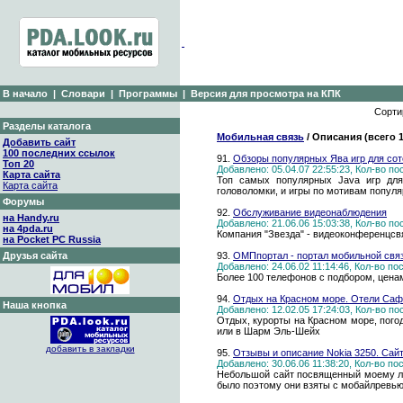
В начало
|
Словари
|
Программы
|
Версия для просмотра на КПК
Сорти
Разделы каталога
Мобильная связь
/ Описания (всего 
Добавить сайт
100 последних ссылок
91.
Обзоры популярных Ява игр для со
Топ 20
Добавлено: 05.04.07 22:55:23, Кол-во п
Карта сайта
Топ самых популярных Java игр для
Карта сайта
головоломки, и игры по мотивам попул
Форумы
92.
Обслуживание видеонаблюдения
на Handy.ru
Добавлено: 21.06.06 15:03:38, Кол-во п
на 4pda.ru
Компания "Звезда" - видеоконференцсв
на Pocket PC Russia
Друзья сайта
93.
ОМПпортал - портал мобильной свя
Добавлено: 24.06.02 11:14:46, Кол-во п
Более 100 телефонов с подбором, цена
94.
Отдых на Красном море. Отели Саф
Наша кнопка
Добавлено: 12.02.05 17:24:03, Кол-во п
Отдых, курорты на Красном море, погод
или в Шарм Эль-Шейх
добавить в закладки
95.
Отзывы и описание Nokia 3250. Сайт
Добавлено: 30.06.06 11:38:20, Кол-во п
Небольшой сайт посвященный моему люб
было поэтому они взяты с мобайлревью