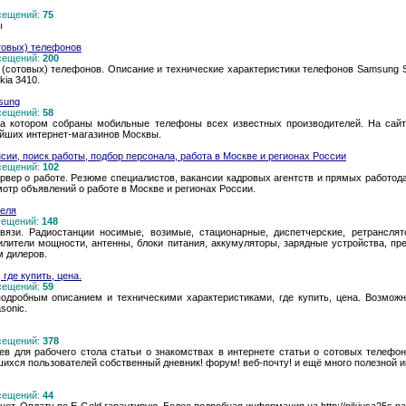
осещений:
75
ы
товых) телефонов
осещений:
200
(сотовых) телефонов. Описание и технические характеристики телефонов Samsung
kia 3410.
sung
осещений:
58
 на котором собраны мобильные телефоны всех известных производителей. На са
йших интернет-магазинов Москвы.
нсии, поиск работы, подбор персонала, работа в Москве и регионах России
осещений:
102
ервер о работе. Резюме специалистов, вакансии кадровых агентств и прямых работо
отр объявлений о работе в Москве и регионах России.
теля
осещений:
148
вязи. Радиостанции носимые, возимые, стационарные, диспетчерские, ретрансля
илители мощности, антенны, блоки питания, аккумуляторы, зарядные устройства, пр
м дилеров.
где купить, цена.
осещений:
59
подробным описанием и техническими характеристиками, где купить, цена. Возможн
sonic.
осещений:
378
в для рабочего стола статьи о знакомствах в интернете статьи о сотовых телефон
шихся пользователей собственный дневник! форум! веб-почту! и ещё много полезной 
осещений:
44