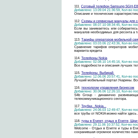
111.
Сотовый телефон Samsung SGH-E8
Добавлено: 13.09.04 21:36:59, Кол-во п
Описание и технические характеристик
112.
Схемы и сервисные мануалы для 
Добавлено: 08.07.10 08:34:45, Кол-во п
Если вы занимаетесь или собираетесь
мануалов необходимых для ресонта а т
113.
Тарифы операторов мобильной связ
Добавлено: 03.03.06 22:43:36, Кол-во п
Сравнение тарифов операторов мобил
варианта кредита
114.
Телефоны Nokia
Добавлено: 02.08.10 14:45:16, Кол-во п
Все подробности и описания лучших те
115.
Телефоны. Выбирай.
Добавлено: 12.06.06 20:57:41, Кол-во п
Лучший мобильный портал Укарины. Все 
116.
технологии управления бизнесом
Добавлено: 30.06.06 12:26:10, Кол-во п
S4b Group - динамично развивающая
телекоммуникационного сектора.
117.
Трубки...Nokia...
Добавлено: 24.06.03 12:49:47, Кол-во п
все трубы от NOKIA можно найти здесь..
118.
туры в Египет, отдых в Египте, Шри
Добавлено: 29.11.06 10:37:52, Кол-во п
Welcome - Отдых в Египте и туры в Еги
сохранившая огромное количество памя