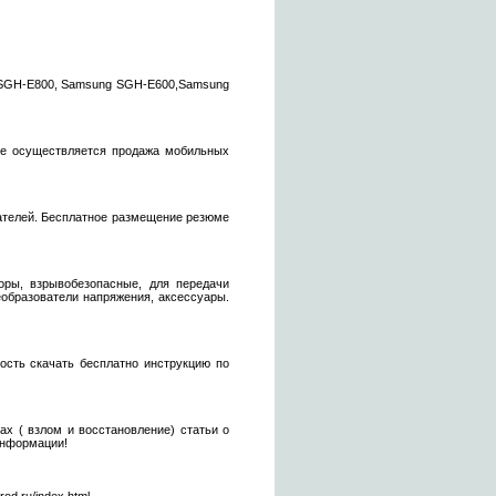
 SGH-E800, Samsung SGH-E600,Samsung
йте осуществляется продажа мобильных
дателей. Бесплатное размещение резюме
торы, взрывобезопасные, для передачи
еобразователи напряжения, аксессуары.
ость скачать бесплатно инструкцию по
ах ( взлом и восстановление) статьи о
информации!