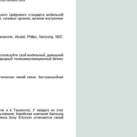
od.ru/index.html
ьного Цифрового стандарта мобильной
й, силовых органов, органов внутренних
sonic, Alcatel, Philips, Samsung, NEC.
 Используйте свой мобильный, домашний
ународный телекоммуникационный бизнес
птических линий связи. Бестраншейная
е и в Ташкенте). У каждого из этих
льзование. Корейская компания Samsung
янса Sony Ericsson отличаются своей