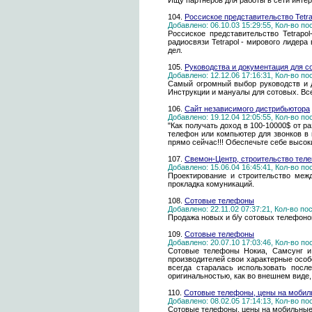
Ищу партнеров для работы в сети интерн
104.
Россиское представительство Tetr
Добавлено: 06.10.03 15:29:55, Кол-во п
Россиское представительство Tetrap
радиосвязи Tetrapol - мирового лидера
дел.
105.
Руководства и документация для с
Добавлено: 12.12.06 17:16:31, Кол-во п
Самый огромный выбор руководств и док
Инструкции и мануалы для сотовых. В
106.
Сайт независимого дистрибьютора
Добавлено: 19.12.04 12:05:55, Кол-во п
"Как получать доход в 100-10000$ от 
телефон или компьютер для звонков в 
прямо сейчас!!! Обеспечьте себе высоки
107.
Свемон-Центр, строительство тел
Добавлено: 15.06.04 16:45:41, Кол-во п
Проектирование и строительство межд
прокладка комуникаций.
108.
Сотовые телефоны
Добавлено: 22.11.02 07:37:21, Кол-во п
Продажа новых и б/у сотовых телефоно
109.
Сотовые телефоны
Добавлено: 20.07.10 17:03:46, Кол-во п
Сотовые телефоны Нокиа, Самсунг и
производителей свои характерные особ
всегда старалась использовать посл
оригинальностью, как во внешнем виде,
110.
Сотовые телефоны, цены на мобиль
Добавлено: 08.02.05 17:14:13, Кол-во п
Сотовые телефоны, цены на мобильные 