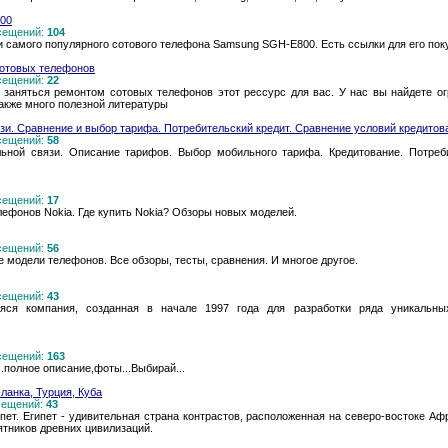
00
осещений:
104
и самого популярного сотового телефона Samsung SGH-E800. Есть ссылки для его пок
сотовых телефонов
осещений:
22
 заняться ремонтом сотовых телефонов этот рессурс для вас. У нас вы найдете о
акже много полезной литературы
и. Сравнение и выбор тарифа. Потребительский кредит. Сравнение условий кредитов
осещений:
58
ьной связи. Описание тарифов. Выбор мобильного тарифа. Кредитование. Потреби
осещений:
17
лефонов Nokia. Где купить Nokia? Обзоры новых моделей.
осещений:
56
модели телефонов. Все обзоры, тесты, сравнения. И многое другое.
осещений:
43
ся компания, созданная в начале 1997 года для разработки ряда уникальны
осещений:
163
.полное описание,фоты...Выбирай...
-ланка, Турция, Куба
осещений:
43
пет. Египет - удивительная страна контрастов, расположенная на северо-востоке Аф
тников древних цивилизаций.