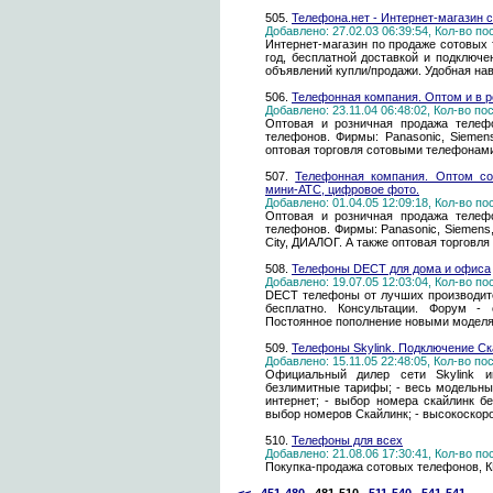
505.
Телефона.нет - Интернет-магазин 
Добавлено: 27.02.03 06:39:54, Кол-во п
Интернет-магазин по продаже сотовых 
год, бесплатной доставкой и подключ
объявлений купли/продажи. Удобная нав
506.
Телефонная компания. Оптом и в 
Добавлено: 23.11.04 06:48:02, Кол-во п
Оптовая и розничная продажа телефо
телефонов. Фирмы: Panasonic, Siemens,
оптовая торговля сотовыми телефона
507.
Телефонная компания. Оптом со
мини-АТС, цифровое фото.
Добавлено: 01.04.05 12:09:18, Кол-во п
Оптовая и розничная продажа телефо
телефонов. Фирмы: Panasonic, Siemens, L
City, ДИАЛОГ. А также оптовая торгов
508.
Телефоны DECT для дома и офиса
Добавлено: 19.07.05 12:03:04, Кол-во п
DECT телефоны от лучших производите
бесплатно. Консультации. Форум - 
Постоянное пополнение новыми моделям
509.
Телефоны Skylink. Подключение Ска
Добавлено: 15.11.05 22:48:05, Кол-во п
Официальный дилер сети Skylink инт
безлимитные тарифы; - весь модельный
интернет; - выбор номера скайлинк бе
выбор номеров Скайлинк; - высокоскор
510.
Телефоны для всех
Добавлено: 21.08.06 17:30:41, Кол-во п
Покупка-продажа сотовых телефонов, К