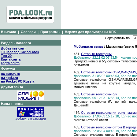
В начало
|
Словари
|
Программы
|
Версия для просмотра на КПК
Сортировать по:
Разделы каталога
Мобильная связь
/ Магазины (всего 
Добавить сайт
100 последних ссылок
481.
Сотовые телефоны
Топ 20
Добавлено: 22.11.02 07:33:54, Кол-во п
Карта сайта
Продажа новых и б/у сотовых телефоно
Карта сайта
разъемов
Форумы
482.
Сотовые телефоны GSM,WAP,SMS
на Handy.ru
Добавлено: 31.05.02 00:48:03, Кол-во п
на 4pda.ru
Сотовые телефоны GSM,WAP,SMS,GPR
на Pocket PC Russia
дешёвые цены на крутые модели, 
Друзья сайта
мобильниковю
483.
Сотовые телефоны б/у
Добавлено: 05.12.03 16:56:14, Кол-во п
Сотовые телефоны б/у почтой, нало
Наша кнопка
Дешево!!!!
484.
Сотовые телефоны интернет магаз
Добавлено: 17.06.03 15:17:18, Кол-во п
добавить в закладки
Магазин стовой связи
485.
Сотовые телефоны оптом В городе
Добавлено: 22.05.04 00:46:19, Кол-во п
Сотовые телефоны оптом В городе Минс