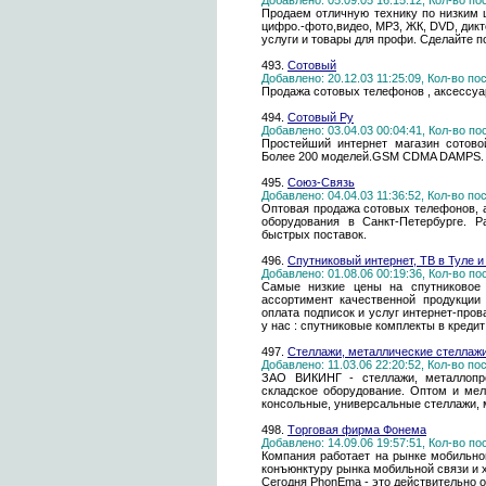
Добавлено: 05.09.05 16:15:12, Кол-во п
Продаем отличную технику по низким ц
цифро.-фото,видео, MP3, ЖК, DVD, дик
услуги и товары для профи. Сделайте под
493.
Сотовый
Добавлено: 20.12.03 11:25:09, Кол-во п
Продажа сотовых телефонов , аксессуар
494.
Сотовый Ру
Добавлено: 03.04.03 00:04:41, Кол-во п
Простейший интернет магазин сотово
Более 200 моделей.GSM CDMA DAMPS. 
495.
Союз-Связь
Добавлено: 04.04.03 11:36:52, Кол-во п
Оптовая продажа сотовых телефонов, 
оборудования в Санкт-Петербурге. Р
быстрых поставок.
496.
Спутниковый интернет, ТВ в Туле и
Добавлено: 01.08.06 00:19:36, Кол-во п
Самые низкие цены на спутниковое 
ассортимент качественной продукции
оплата подписок и услуг интернет-про
у нас : спутниковые комплекты в кредит
497.
Стеллажи, металлические стеллаж
Добавлено: 11.03.06 22:20:52, Кол-во п
ЗАО ВИКИНГ - стеллажи, металлопро
складское оборудование. Оптом и мел
консольные, универсальные стеллажи, 
498.
Тoргoвая фирмa Фонема
Добавлено: 14.09.06 19:57:51, Кол-во п
Компания работает на рынке мобильно
конъюнктуру рынка мобильной связи и 
Сегодня PhonEma - это действительно 