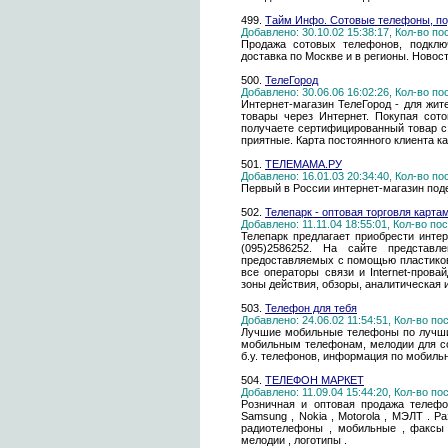
499.
Тайм Инфо. Сотовые телефоны, по
Добавлено: 30.10.02 15:38:17, Кол-во п
Продажа сотовых телефонов, подклю
доставка по Москве и в регионы. Новос
500.
ТелеГород
Добавлено: 30.06.06 16:02:26, Кол-во п
Интернет-магазин ТелеГород - для жит
товары через Интернет. Покупая сот
получаете сертифицированный товар с
приятные. Карта постоянного клиента к
501.
ТЕЛЕМАМА.РУ
Добавлено: 16.01.03 20:34:40, Кол-во п
Первый в России интернет-магазин по
502.
Телепарк - оптовая торговля картам
Добавлено: 11.11.04 18:55:01, Кол-во п
Телепарк предлагает приобрести инте
(095)2586252. На сайте представл
предоставляемых с помощью пластиковы
все операторы связи и Internet-прова
зоны действия, обзоры, аналитическая
503.
Телефон для тебя
Добавлено: 24.06.02 11:54:51, Кол-во п
Лучшие мобильные телефоны по лучши
мобильным телефонам, мелодии для со
б.у. телефонов, информация по мобильн
504.
ТЕЛЕФОН МАРКЕТ
Добавлено: 11.09.04 15:44:20, Кол-во п
Розничная и оптовая продажа телефо
Samsung , Nokia , Motorola , МЭЛТ . 
радиотелефоны , мобильные , факсы ,
мелодии , логотипы .