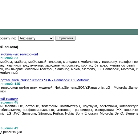
ровать по:
541 ссылка)
 мобильных телефонов!
осещений:
83
обила, мабила, мобильный телефон, мелодии к мобильному телефону, телефон сото
у, картинки, аккумулятор, зарядное устройство, корпус, батарея, купить сотовый т
, как выбрать сотовый телефон, Samsung, Nokia, Siemens, LG, Panasonic, Motorola, P
 мобильный.
тал. Киев. Nokia.Siemens.SONY.Panasonic.LG.Motorola.
осещений:
145
елефонов on-line всех моделей. Nokia,Siemens,SONY,Panasonic, LG , Motorola ,Samsung
нки.
ной техники
осещений:
45
ции, мобильные, сотовые, телефоны, компьютеры, ноутбуки, оргтехника, комплекту
юбительские, профессиональные, антенны, трансиверы, измерители, ЖК телевизо
c, LG, JVC, Samsung, Sitronics, Fujitsu, Nokia, Sony Ericsson, Motorola, BenQ, Siemens, N
осещений:
49
од реализацию