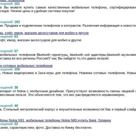
льных телефонов
осещений:
101
, где Вы можете купить самые качественные мобильные телефоны, сертифицирова
есяцев. Низкие цены и удобная система покупок!
осещений:
183
и. Продажа и подключение телефонов и контрактов. Различная информация и новости
ры, софт, юмор, магазин аксессуаров для мобил и другое
осещений:
63
софт, юмор, магазин аксессуаров для мобил и другое
осещений:
57
 мобильных телефонов Bluetooth гарнитуры, bluetooth usb адаптеры,bluetooth мульти
ставка во все регионы России!У нас Вы найдете то,что давно искали!
зин сотовых мобильных телефонов
осещений:
109
а. Новые видеоролики и Java-игры для телефона. Новинки сотовых телефонов. Нов
осещений:
38
 аппарат от Nokia с необычным дизайном. Присутствует возможность смены лицевой 
евесомым нельзя. Это объясняется тем, что вес распределяется неравномерно.
осещений:
49
kia. Стильный металлический корпус и внушительные возможности! Как и первый слайд
ефоны Nokia N91, мобильные телефоны Nokia N80 купить Киев, Украина
осещений:
22
ание, характеристики, фото. Доставка по Киеву бесплатно.