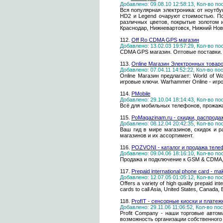
Добавлено: 09.08.10 12:58:13, Кол-во п
Вся популярная электроника: от ноутб
HD2 и Legend очаруют стоимостью. По
различных цветов, покрытые золотом и
Краснодар, Нижневартовск, Нижний Новг
112.
Off Ro CDMA GPS магазин
Добавлено: 13.02.03 19:57:29, Кол-во п
CDMA GPS магазин. Оптовые поставки
113.
Online Магазин Электронных товар
Добавлено: 07.04.11 14:52:22, Кол-во п
Online Магазин предлагает: World of Wa
игровые ключи. Warhammer Online - игров
114.
PMobile
Добавлено: 29.10.04 18:14:43, Кол-во п
Всё для мобильных телефонов, прожажа,
115.
PoMagazinam.ru - скидки, распродаж
Добавлено: 08.12.04 20:42:35, Кол-во п
Ваш гид в мире магазинов, скидок и 
магазинов и их ассортимент.
116.
POZVONI - каталог и продажа теле
Добавлено: 09.04.06 18:16:10, Кол-во п
Продажа и подключение к GSM & CDMA, 
117.
Prepaid international phone card - mak
Добавлено: 12.07.05 01:05:12, Кол-во п
Offers a variety of high quality prepaid i
cards to call Asia, United States, Canada, 
118.
ProfIT - сенсорные киоски и плате
Добавлено: 29.11.06 11:06:52, Кол-во п
Profit Company - наши торговые авто
возможность организации собственного