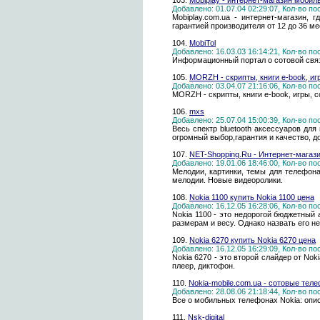
103.
Mobiplay - интернет-магазин моби
Добавлено: 01.07.04 02:29:07, Кол-во п
Mobiplay.com.ua - интернет-магазин
гарантией производителя от 12 до 36 м
104.
MobiTol
Добавлено: 16.03.03 16:14:21, Кол-во п
Информационный портал о сотовой связ
105.
MORZH - скрипты, книги e-book, иг
Добавлено: 03.04.07 21:16:06, Кол-во п
MORZH - скрипты, книги e-book, игры, 
106.
mxs
Добавлено: 25.07.04 15:00:39, Кол-во п
Весь спектр bluetooth аксессуаров для
огромный выбор,гарантия и качество, до
107.
NET-Shopping.Ru - Интернет-мага
Добавлено: 19.01.06 18:46:00, Кол-во п
Мелодии, картинки, темы для телефон
мелодии. Новые видеоролики.
108.
Nokia 1100 купить Nokia 1100 цена
Добавлено: 16.12.05 16:28:06, Кол-во п
Nokia 1100 - это недорогой бюджетный
размерам и весу. Однако назвать его н
109.
Nokia 6270 купить Nokia 6270 цена
Добавлено: 16.12.05 16:29:09, Кол-во п
Nokia 6270 - это второй слайдер от No
плеер, диктофон.
110.
Nokia-mobile.com.ua - сотовые тел
Добавлено: 28.08.06 21:18:44, Кол-во п
Все о мобильных телефонах Nokia: опис
111.
Nsk-digital