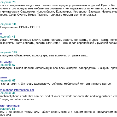
осещений:
70
уков и коммуникаторов до электронных книг и радиоуправляемых игрушек! Купить быс
мимо этого предлагаем любителям экзотики и неподражаемости купить эксклюзивные
 кристаллами Сваровски. Новосибирск, Красноярск, Кемерово, Барнаул, Новокузнецк
ород, Сочи, Сургут, Томск, Тюмень - оплата в момент вручения заказа!
осещений:
111
. Подключение CDMA к СОНЕТ.
ов
осещений:
43
rcraft -Купить игровые ключи, карты оплаты, золото, loot-карты. iTunes - карты попо
ые ключи, карты оплаты, золото. StarCraft 2 - ключи для европейской и русской версий
осещений:
195
 покупка, объявления, аксессуарв, sms приколы, отправка sms...
и, акции!
осещений:
67
распродаж. Самая полная информация обо всех скидках, распродажах и акциях прох
фонов
осещений:
67
карты памяти, блутусы, зарядные устройства, мобильный контент и много другое!
e a cheap international call
осещений:
41
nternational phone cards that can be used all over the world for domestic and long distance 
Europe, and other countries.
жные терминалы
осещений:
38
маты и сенсорные теримналы найдут свое место и в Вашем регионе. Предлагаем в
 бизнеса.