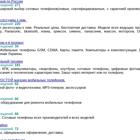
вкой по России
осещений:
271
ет широкий выбор сотовых телефонов(новые, сертифицированные, с гарантией произво
ксессуары к ним.
осещений:
220
аксессуары к ним. Реальные цены. Бесплатная доставка. Модели всех ведущих произв
ny, Panasonic, bluetooth, нокиа, эриксон, сименс, панасоник, максон, моторола. 
ом и в розницу
осещений:
34
ин. Мобильные телефоны GSM, CDMA. Карты памяти. Компьютеры и комплектующие. 
ионам Украины.
ильной техники
осещений:
181
 - КПК, коммуникаторы, смартфоны, ноутбуки, сотовые телефоны, цифровые фото
сания и технические характеристики. Заказ через интернет или по телефону.
РОСТОЙ магазин мобильных телефонов.
осещений:
82
й фото- и видеотехники, MP3-плееров, аксессуаров
осещений:
66
 оборудование для ремонта мобильных телефонов
осещений:
66
в. Сотовые телефоны всех производителей и всех моделей.
гафон
осещений:
72
ы, официальное оформление, доставка.