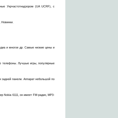
нные Укрчастотнадзором (UA UCRF), с
. Новинки.
медиа и многое др. Самые низкие цены и
ые телефоны. Лучшые игры, популярные
и задней панели. Аппарат небольшой по
ер Nokia 6111, он имеет FM-радио, МР3-