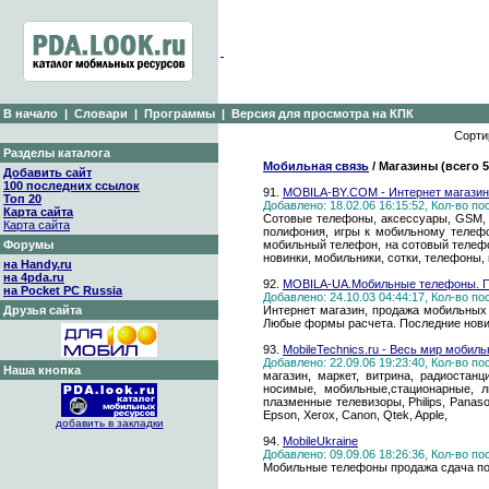
В начало
|
Словари
|
Программы
|
Версия для просмотра на КПК
Сорти
Разделы каталога
Мобильная связь
/ Магазины (всего 
Добавить сайт
100 последних ссылок
91.
MOBILA-BY.COM - Интернет магазин
Топ 20
Добавлено: 18.02.06 16:15:52, Кол-во п
Карта сайта
Сотовые телефоны, аксессуары, GSM, м
Карта сайта
полифония, игры к мобильному телефон
Форумы
мобильный телефон, на сотовый телефон
новинки, мобильники, сотки, телефоны,
на Handy.ru
на 4pda.ru
92.
MOBILA-UA.Мобильные телефоны. Пор
на Pocket PC Russia
Добавлено: 24.10.03 04:44:17, Кол-во п
Друзья сайта
Интернет магазин, продажа мобильных т
Любые формы расчета. Последние нови
93.
MobileTechnics.ru - Весь мир мобиль
Добавлено: 22.09.06 19:23:40, Кол-во п
Наша кнопка
магазин, маркет, витрина, радиостан
носимые, мобильные,стационарные, л
плазменные телевизоры, Philips, Panasoni
Epson, Xerox, Canon, Qtek, Apple,
добавить в закладки
94.
MobileUkraine
Добавлено: 09.09.06 18:26:36, Кол-во п
Мобильные телефоны продажа сдача п