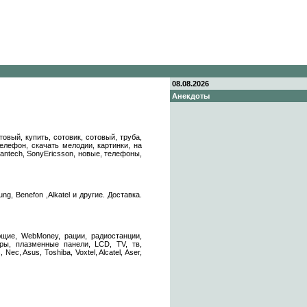
08.08.2026
Анекдоты
вый, купить, сотовик, сотовый, труба,
елефон, скачать мелодии, картинки, на
antech, SonyEricsson, новые, телефоны,
, Benefon ,Alkatel и другие. Доставка.
ющие, WebMoney, рации, радиостанции,
ры, плазменные панели, LCD, TV, тв,
ec, Asus, Toshiba, Voxtel, Alcatel, Aser,