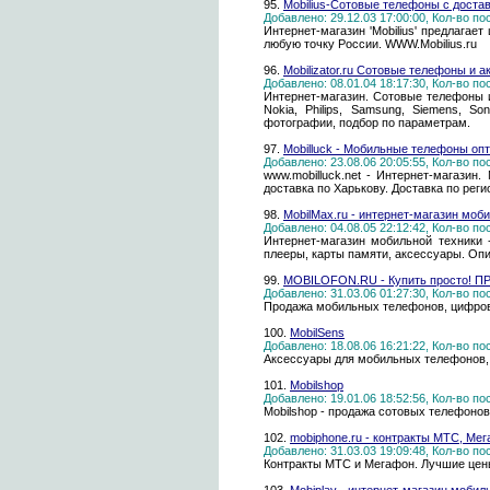
95.
Mobilius-Сотовые телефоны с доста
Добавлено: 29.12.03 17:00:00, Кол-во п
Интернет-магазин 'Mobilius' предлага
любую точку России. WWW.Mobilius.ru
96.
Mobilizator.ru Сотовые телефоны и а
Добавлено: 08.01.04 18:17:30, Кол-во п
Интернет-магазин. Сотовые телефоны и 
Nokia, Philips, Samsung, Siemens, So
фотографии, подбор по параметрам.
97.
Mobilluck - Мобильные телефоны опт
Добавлено: 23.08.06 20:05:55, Кол-во п
www.mobilluck.net - Интернет-магаз
доставка по Харькову. Доставка по рег
98.
MobilMax.ru - интернет-магазин моб
Добавлено: 04.08.05 22:12:42, Кол-во п
Интернет-магазин мобильной техники
плееры, карты памяти, аксессуары. Опи
99.
MOBILOFON.RU - Купить просто! П
Добавлено: 31.03.06 01:27:30, Кол-во п
Продажа мобильных телефонов, цифрово
100.
MobilSens
Добавлено: 18.08.06 16:21:22, Кол-во п
Аксессуары для мобильных телефонов,
101.
Mobilshop
Добавлено: 19.01.06 18:52:56, Кол-во п
Mobilshop - продажа сотовых телефоно
102.
mobiphone.ru - контракты МТС, Ме
Добавлено: 31.03.03 19:09:48, Кол-во п
Контракты МТС и Мегафон. Лучшие цен