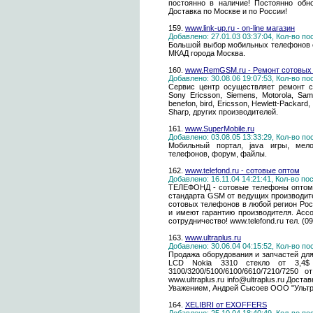
постоянно в наличие! Постоянно обн
Доставка по Москве и по России!
159.
www.link-up.ru - on-line магазин
Добавлено: 27.01.03 03:37:04, Кол-во п
Большой выбор мобильных телефонов с
МКАД города Москва.
160.
www.RemGSM.ru - Ремонт сотовых
Добавлено: 30.08.06 19:07:53, Кол-во п
Сервис центр осуществляет ремонт с
Sony Ericsson, Siemens, Motorola, Sams
benefon, bird, Ericsson, Hewlett-Packard,
Sharp, других производителей.
161.
www.SuperMobile.ru
Добавлено: 03.08.05 13:33:29, Кол-во п
Мобильный портал, java игры, мело
телефонов, форум, файлы.
162.
www.telefond.ru - сотовые оптом
Добавлено: 16.11.04 14:21:41, Кол-во п
ТЕЛЕФОНД - сотовые телефоны оптом 
стандарта GSM от ведущих производит
сотовых телефонов в любой регион Ро
и имеют гарантию производителя. Асс
сотрудничество! www.telefond.ru тел. (0
163.
www.ultraplus.ru
Добавлено: 30.06.04 04:15:52, Кол-во п
Продажа оборудования и запчастей для
LCD Nokia 3310 стекло от 3,4
3100/3200/5100/6100/6610/7210/7250 
www.ultraplus.ru info@ultraplus.ru Дост
Уважением, Андрей Сысоев ООО "Ультра+"
164.
XELIBRI от EXOFFERS