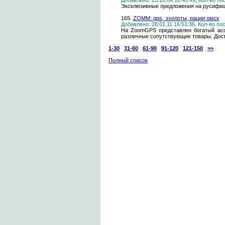
Добавлено: 25.10.04 18:40:49, Кол-во п
Эксклюзивные предложения на русифи
165.
ZOMM: gps, эхолоты, рации омск
Добавлено: 28.01.11 16:51:36, Кол-во п
На ZoomGPS представлен богатый асс
различные сопутствующие товары. Дост
1-30
31-60
61-90
91-120
121-150
>>
Полный список