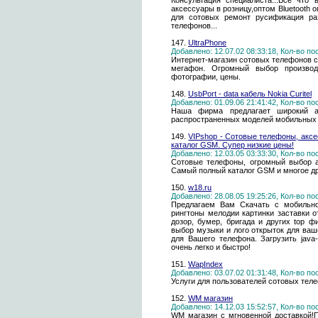
Консультация специалиста...Все что
аксессуары в розницу,оптом Bluetooth
для сотовых ремонт русификация ра
телефонов...
147.
UltraPhone
Добавлено: 12.07.02 08:33:18, Кол-во п
Интернет-магазин сотовых телефонов с
мегафон. Огромный выбор производ
фотографии, цены.
148.
UsbPort - data кабель Nokia Curitel
Добавлено: 01.09.06 21:41:42, Кол-во п
Наша фирма предлагает широкий а
распространенных моделей мобильных 
149.
VIPshop - Сотовые телефоны, акс
каталог GSM. Супер низкие цены!
Добавлено: 12.03.05 03:33:30, Кол-во п
Сотовые телефоны, огромный выбор а
Самый полный каталог GSM и многое др
150.
w18.ru
Добавлено: 28.08.05 19:25:26, Кол-во п
Предлагаем Вам Скачать с мобильно
рингтоны мелодии картинки заставки о
дозор, бумер, бригада и других top
выбор музыки и лого открыток для ваш
для Вашего телефона. Загрузить java
очень легко и быстро!
151.
WapIndex
Добавлено: 03.07.02 01:31:48, Кол-во п
Услуги для пользователей сотовых теле
152.
WM магазин
Добавлено: 14.12.03 15:52:57, Кол-во п
WM магазин с мгновенной доставкой!