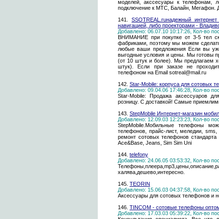
моделей, акссесуары к телефонам, л
подключение к МТС, Балайн, Мегафон. 
141.
SSOTREAL.ruнадежный интернет
навигацией, либо проекторами - Владиво
Добавлено: 06.07.10 10:17:26, Кол-во п
ВНИМАНИЕ при покупке от 3-5 тел с
фабриками, поэтому мы можем сделать
любые ваши предложения Если вы уже
выгодные условия и цены. Мы готовы п
(от 10 штук и более). Мы предлагаем 
штук). Если при заказе не проходи
телефоном на Email sotreal@mail.ru
142.
Star-Mobile: корпуса для сотовых 
Добавлено: 09.04.06 17:46:28, Кол-во п
Star-Mobile: Продажа аксессуаров д
розницу. С доставкой! Самые приемлим
143.
StepMobile Интернет-магазин моби
Добавлено: 12.09.03 12:23:23, Кол-во п
StepMobile.Мобильные телефоны мо
телефонов, прайс-лист, меледии, sms,
ремонт сотовых телефонов стандарта g
Ace&Base, Jeans, Sim Sim Uni
144.
telefony
Добавлено: 24.06.05 03:53:32, Кол-во п
Телефоны,плеера,mp3,цены,описание,
халява,дешево,интересно.
145.
TEORIN
Добавлено: 15.06.03 04:37:58, Кол-во п
Аксессуары для сотовых телефонов и не
146.
TINCOM - сотовые телефоны опто
Добавлено: 17.03.03 05:39:22, Кол-во п