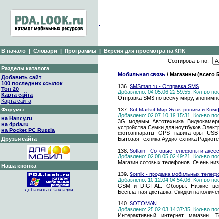
В начало
|
Словари
|
Программы
|
Версия для просмотра на КПК
Сортировать по:
Разделы каталога
Мобильная связь
/ Магазины (всего 
Добавить сайт
100 последних ссылок
136.
SMSman.ru - Отправка SMS
Топ 20
Добавлено: 04.05.06 22:59:55, Кол-во п
Карта сайта
Отправка SMS по всему миру, анонимно
Карта сайта
Форумы
137.
Sot Market Мир Электроники и Ком
Добавлено: 02.07.10 19:15:31, Кол-во п
на Handy.ru
3G модемы Автотехника Видеокамер
на 4pda.ru
устройства Сумки для ноутбуков Элек
на Pocket PC Russia
фотоаппараты GPS навигаторы USB-
Друзья сайта
Бытовая техника Аудиотехника Радио
138.
Sotlain - Сотовые телефоны и аксе
Добавлено: 02.08.05 02:49:21, Кол-во п
Магазин сотовых телефонов. Очень низ
Наша кнопка
139.
Sotnik - продажа мобильных телеф
Добавлено: 10.12.04 04:54:06, Кол-во п
GSM и DIGITAL. Обзоры. Низкие цен
добавить в закладки
Бесплатная доставка. Скидки на количе
140.
SOTOMAN
Добавлено: 25.02.03 14:37:35, Кол-во п
Интерактивный интернет магазин. 