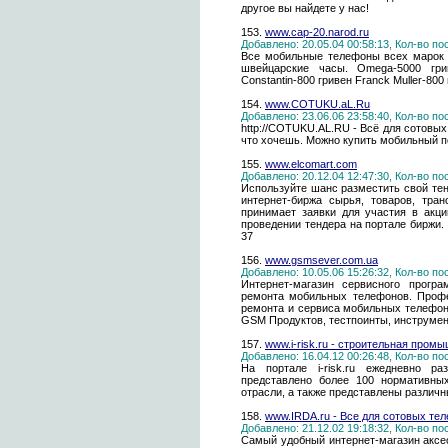
другое вы найдете у нас!
153.
www.cap-20.narod.ru
Добавлено: 20.05.04 00:58:13, Кол-во п
Все мобильные телефоны всех марок 
швейцарские часы. Omega-5000 грив
Constantin-800 гривен Franck Muller-80
154.
www.COTUKU.aL.Ru
Добавлено: 23.06.06 23:58:40, Кол-во п
http://COTUKU.AL.RU - Всё для сотовых
что хочешь. Можно купить мобильны
155.
www.elcomart.com
Добавлено: 20.12.04 12:47:30, Кол-во п
Используйте шанс разместить свой тен
интернет-биржа сырья, товаров, тран
принимает заявки для участия в акц
проведении тендера на портале биржи. 
37
156.
www.gsmsever.com.ua
Добавлено: 10.05.06 15:26:32, Кол-во п
Интернет-магазин сервисного програ
ремонта мобильных телефонов. Профе
ремонта и сервиса мобильных телефоно
GSM Продуктов, тестпоинты, инструмен
157.
www.i-risk.ru - строительная пром
Добавлено: 16.04.12 00:26:48, Кол-во п
На портале i-risk.ru ежедневно р
представлено более 100 нормативны
отрасли, а также представлены различ
158.
www.IRDA.ru - Все для сотовых тел
Добавлено: 21.12.02 19:18:32, Кол-во п
Самый удобный интернет-магазин аксе